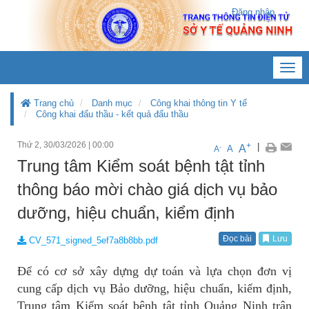
Đăng nhập
Toggl
navig
Trang chủ
Danh mục
Công khai thông tin Y tế
Công khai đấu thầu - kết quả đấu thầu
Thứ 2, 30/03/2026
|
00:00
+
|
A
-
A
A
Trung tâm Kiểm soát bệnh tật tỉnh
thông báo mời chào giá dịch vụ bảo
dưỡng, hiệu chuẩn, kiểm định
Đọc bài
Lưu
CV_571_signed_5ef7a8b8bb.pdf
Để có cơ sở xây dựng dự toán và lựa chọn đơn vị
cung cấp dịch vụ Bảo dưỡng, hiệu chuẩn, kiểm định,
Trung tâm Kiểm soát bệnh tật tỉnh Quảng Ninh trân