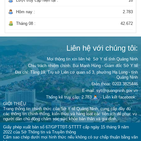
Lượt truy cập hiện tại :
16
Hôm nay :
2.783
Tháng 08 :
42.672
Liên hệ với chúng tôi:
Mọi thông tin xin liên hệ: Sở Y tế tỉnh Quảng Ninh
Chịu trách nhiệm chính:
Bùi Mạnh Hùng - Giám đốc Sở Y tế
Địa chỉ: Tầng 19, Trụ sở Liên cơ quan số 3, phường Hạ Long - tỉnh
Quảng Ninh
Điện thoại: 0203.3825446
E-mail: syt@quangninh.gov.vn
Thống kê truy cập: 2.783
-
Liên kết facebook:
GIỚI THIỆU:
Trang thông tin chính thức của Sở Y tế Quảng Ninh, cung cấp đầy đủ
các thông tin chính thống, kiến thức và hàng loạt các tiện ích để phục vụ
người dân chủ động chăm sóc sức khỏe bản thân và gia đình.
Giấy phép xuất bản số 67/GPTTĐT-STTTT cấp ngày 15 tháng 9 năm
2022 của Sở Thông tin và Truyền thông
Cấm sao chép dưới mọi hình thức nếu không có sự chấp thuận bằng văn