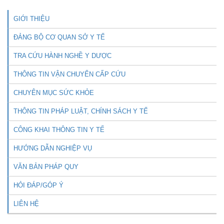
GIỚI THIỆU
ĐẢNG BỘ CƠ QUAN SỞ Y TẾ
TRA CỨU HÀNH NGHỀ Y DƯỢC
THÔNG TIN VẬN CHUYỂN CẤP CỨU
CHUYÊN MỤC SỨC KHỎE
THÔNG TIN PHÁP LUẬT, CHÍNH SÁCH Y TẾ
CÔNG KHAI THÔNG TIN Y TẾ
HƯỚNG DẪN NGHIỆP VỤ
VĂN BẢN PHÁP QUY
HỎI ĐÁP/GÓP Ý
LIÊN HỆ