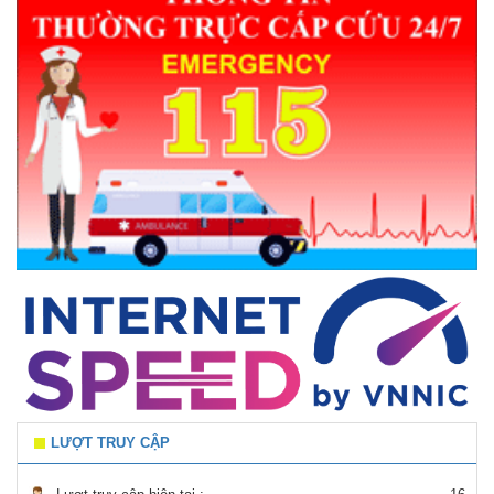
LƯỢT TRUY CẬP