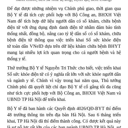
Để đạt được những nhiệm vụ Chính phủ giao, thời gian qua
Bộ Y tế đã tích cực phối hợp với Bộ Công an, BHXH Việt
Nam để tích hợp dữ liệu người dân có sổ khám, chữa bệnh
điện tử với ứng dụng định danh điện tử nhằm đảm bảo tính
thống nhất, đồng bộ, nâng cao tỷ lệ dân số có sổ khám, chữa
bệnh điện tử thông qua việc triển khai
Sổ sức khỏe điện
tử
toàn dân VNeID dựa trên dữ liệu khám chữa bệnh BHYT
mang lại nhiều lợi ích quan trọng cho cả người bệnh và hệ
thống y tế.
Thứ trưởng Bộ Y tế Nguyễn Tri Thức cho biết, việc triển khai
Sổ sức khỏe điện tử có ý nghĩa rất lớn với sức khỏe người dân
và ngành y tế. Chính vì vậy trong hai năm qua, Thủ tướng
Chính phủ đã quyết liệt chỉ đạo Bộ Y tế cố gắng tối đa cũng
như tích cực phối hợp với Bộ Công an, BHXH Việt Nam và
UBND TP Hà Nội để triển khai.
Bộ Y tế đã ban hành các Quyết định 4026/QĐ-BYT thí điểm
48 trường thông tin trên địa bàn Hà Nội. Sau 6 tháng triển
khai, TP Hà Nội đã thí điểm thành công. Có được kết quả này
là sự nỗ lực rất lớn của các ban ngành UBND TP Hà Nội, sự