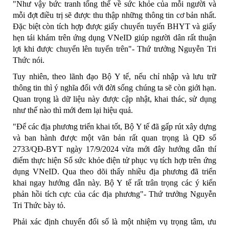
"Như vậy bức tranh tổng thể về sức khỏe của mỗi người và
mỗi đợt điều trị sẽ được thu thập những thông tin cơ bản nhất.
Đặc biệt còn tích hợp được giấy chuyển tuyến BHYT và giấy
hẹn tái khám trên ứng dụng VNeID giúp người dân rất thuận
lợi khi được chuyển lên tuyến trên"- Thứ trưởng Nguyễn Tri
Thức nói.
Tuy nhiên, theo lãnh đạo Bộ Y tế, nếu chỉ nhập và lưu trữ
thông tin thì ý nghĩa đối với đời sống chúng ta sẽ còn giới hạn.
Quan trọng là dữ liệu này được cập nhật, khai thác, sử dụng
như thế nào thì mới đem lại hiệu quả.
"Để các địa phương triển khai tốt, Bộ Y tế đã gấp rút xây dựng
và ban hành được một văn bản rất quan trọng là QĐ số
2733/QĐ-BYT ngày 17/9/2024 vừa mới đây hướng dẫn thí
điểm thực hiện Sổ sức khỏe điện tử phục vụ tích hợp trên ứng
dụng VNeID. Qua theo dõi thấy nhiều địa phương đã triển
khai ngay hướng dẫn này. Bộ Y tế rất trân trọng các ý kiến
phản hồi tích cực của các địa phương"- Thứ trưởng Nguyễn
Tri Thức bày tỏ.
Phải xác định chuyển đổi số là một nhiệm vụ trọng tâm, ưu