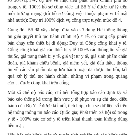
số 36-NQ/TW, cụ thể về mục tiêu phát triển Chính phủ số
trong y tế, 100% hồ sơ công việc tại Bộ Y tế được xử lý trên
môi trường mạng (trừ hồ sơ công việc thuộc phạm vi bí mật
nhà nước); Duy trì 100% dịch vụ công trực tuyến mức độ 4.
Cùng đó, Bộ đã xây dựng, đưa vào sử dụng Hệ thống thông
tin giải quyết thủ tục hành chính Bộ Y tế, có cung cấp phiên
bản chạy trên thiết bị di động; Duy trì Cổng công khai y tế,
Cổng công khai giá các thiết bị y tế 100% các thông tin về giá
thuốc, giá trang thiết bị y tế, giá vật tư y tế, giá sinh phẩm chẩn
đoán, giá khám chữa bệnh, giá niêm yết, giá đấu thầu, thông
tin về các sản phẩm đang lưu hành hoặc đã được thu hồi, kết
quả xử lý thủ tục hành chính, những vi phạm trong quảng
cáo… được công khai trên cổng.
Một số chế độ báo cáo, chỉ tiêu tổng hợp báo cáo định kỳ và
báo cáo thống kê trong lĩnh vực y tế phục vụ sự chỉ đạo, điều
hành của Bộ Y tế được kết nối, tích hợp, chia sẻ dữ liệu số trên
hệ thống thông tin báo cáo Quốc gia; Phát triển xã hội số trong
y tế - 100% các cơ sở y tế triển khai thanh toán không dùng
tiền mặt;