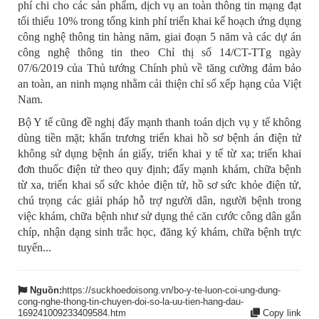
phí chi cho các sản phẩm, dịch vụ an toàn thông tin mạng đạt
tối thiểu 10% trong tổng kinh phí triển khai kế hoạch ứng dụng
công nghệ thông tin hàng năm, giai đoạn 5 năm và các dự án
công nghệ thông tin theo Chỉ thị số 14/CT-TTg ngày
07/6/2019 của Thủ tướng Chính phủ về tăng cường đảm bảo
an toàn, an ninh mạng nhằm cải thiện chỉ số xếp hạng của Việt
Nam.
Bộ Y tế cũng đề nghị đẩy mạnh thanh toán dịch vụ y tế không
dùng tiền mặt; khẩn trương triển khai hồ sơ bệnh án điện tử
không sử dụng bệnh án giấy, triển khai y tế từ xa; triển khai
đơn thuốc điện tử theo quy định; đẩy mạnh khám, chữa bệnh
từ xa, triển khai sổ sức khỏe điện tử, hồ sơ sức khỏe điện tử,
chú trọng các giải pháp hỗ trợ người dân, người bệnh trong
việc khám, chữa bệnh như sử dụng thẻ căn cước công dân gắn
chíp, nhận dạng sinh trắc học, đăng ký khám, chữa bệnh trực
tuyến...
Nguồn:
https://suckhoedoisong.vn/bo-y-te-luon-coi-ung-dung-
cong-nghe-thong-tin-chuyen-doi-so-la-uu-tien-hang-dau-
169241009233409584.htm
Copy link