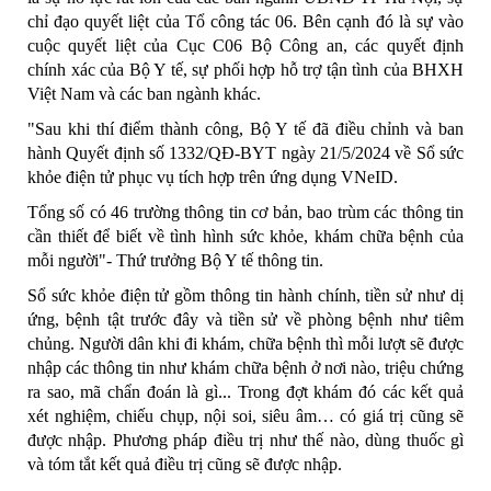
chỉ đạo quyết liệt của Tổ công tác 06. Bên cạnh đó là sự vào
cuộc quyết liệt của Cục C06 Bộ Công an, các quyết định
chính xác của Bộ Y tế, sự phối hợp hỗ trợ tận tình của BHXH
Việt Nam và các ban ngành khác.
"Sau khi thí điểm thành công, Bộ Y tế đã điều chỉnh và ban
hành Quyết định số 1332/QĐ-BYT ngày 21/5/2024 về Sổ sức
khỏe điện tử phục vụ tích hợp trên ứng dụng VNeID.
Tổng số có 46 trường thông tin cơ bản, bao trùm các thông tin
cần thiết để biết về tình hình sức khỏe, khám chữa bệnh của
mỗi người"- Thứ trưởng Bộ Y tế thông tin.
Sổ sức khỏe điện tử gồm thông tin hành chính, tiền sử như dị
ứng, bệnh tật trước đây và tiền sử về phòng bệnh như tiêm
chủng. Người dân khi đi khám, chữa bệnh thì mỗi lượt sẽ được
nhập các thông tin như khám chữa bệnh ở nơi nào, triệu chứng
ra sao, mã chẩn đoán là gì... Trong đợt khám đó các kết quả
xét nghiệm, chiếu chụp, nội soi, siêu âm… có giá trị cũng sẽ
được nhập. Phương pháp điều trị như thế nào, dùng thuốc gì
và tóm tắt kết quả điều trị cũng sẽ được nhập.