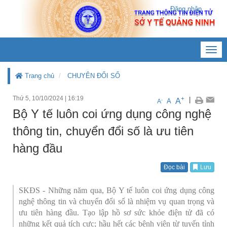
Đăng nhập
Toggl
navig
Trang chủ
CHUYÊN ĐỔI SỐ
Thứ 5, 10/10/2024
|
16:19
+
|
A
-
A
A
Bộ Y tế luôn coi ứng dụng công nghệ
thông tin, chuyển đổi số là ưu tiên
hàng đầu
Đọc bài
Lưu
SKĐS - Những năm qua, Bộ Y tế luôn coi ứng dụng công
nghệ thông tin và chuyển đổi số là nhiệm vụ quan trọng và
ưu tiên hàng đầu. Tạo lập hồ sơ sức khỏe điện tử đã có
những kết quả tích cực; hầu hết các bệnh viện từ tuyến tỉnh