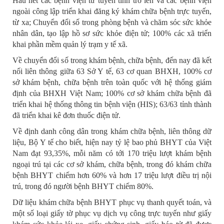
Hầu hết các bệnh viện từ tuyến tỉnh trở lên và các bệnh viện
ngoài công lập triển khai đăng ký khám chữa bệnh trực tuyến,
từ xa; Chuyển đổi số trong phòng bệnh và chăm sóc sức khỏe
nhân dân, tạo lập hồ sơ sức khỏe điện tử; 100% các xã triển
khai phần mềm quản lý trạm y tế xã.
Về chuyển đổi số trong khám bệnh, chữa bệnh, đến nay đã kết
nối liên thông giữa 63 Sở Y tế, 63 cơ quan BHXH, 100% cơ
sở khám bệnh, chữa bệnh trên toàn quốc với hệ thống giám
định của BHXH Việt Nam; 100% cơ sở khám chữa bệnh đã
triển khai hệ thống thông tin bệnh viện (HIS); 63/63 tỉnh thành
đã triển khai kê đơn thuốc điện tử.
Về định danh công dân trong khám chữa bệnh, liên thông dữ
liệu, Bộ Y tế cho biết, hiện nay tỷ lệ bao phủ BHYT của Việt
Nam đạt 93,35%, mỗi năm có tới 170 triệu lượt khám bệnh
ngoại trú tại các cơ sở khám, chữa bệnh, trong đó khám chữa
bệnh BHYT chiếm hơn 60% và hơn 17 triệu lượt điều trị nội
trú, trong đó người bệnh BHYT chiếm 80%.
Dữ liệu khám chữa bệnh BHYT phục vụ thanh quyết toán, và
một số loại giấy tờ phục vụ dịch vụ công trực tuyến như giấy