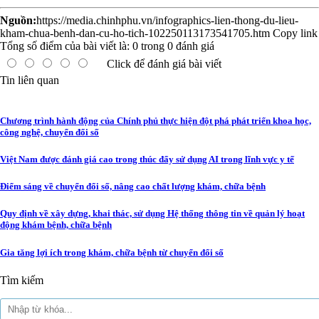
Nguồn:
https://media.chinhphu.vn/infographics-lien-thong-du-lieu-
kham-chua-benh-dan-cu-ho-tich-102250113173541705.htm
Copy link
Tổng số điểm của bài viết là:
0
trong
0
đánh giá
Click để đánh giá bài viết
Tin liên quan
Chương trình hành động của Chính phủ thực hiện đột phá phát triển khoa học,
công nghệ, chuyển đổi số
Việt Nam được đánh giá cao trong thúc đẩy sử dụng AI trong lĩnh vực y tế
Điểm sáng về chuyển đổi số, nâng cao chất lượng khám, chữa bệnh
Quy định về xây dựng, khai thác, sử dụng Hệ thống thông tin về quản lý hoạt
động khám bệnh, chữa bệnh
Gia tăng lợi ích trong khám, chữa bệnh từ chuyển đổi số
Tìm kiếm