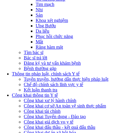
Tim mạch
Nhi
Sản
Khoa xét nghiệm
Ưng Bướu
Da liễu
Phục hồi chức năng
Mắt
Răng hàm mặt
Tìm bác sĩ
Bác sĩ trả lời
Đăng ký và tư vấn khám bệnh
Bệnh thường gặp
Thông tin pháp luật, chính sách Y tế
Tuyên truyền, hướng dẫn thực hiện pháp luật
Chế độ chính sách lĩnh vực y tế
Kết luận thanh tra
Công khai thông tin Y tế
Công khai xư lý hành chính
Công khai cơ sở An toàn vệ sinh thực phẩm
Công khai tài chính
Công khai Tuyển dụng - Đào tạo
Công khai giá dịch vụ y tế
Công khai đấu thầu - kết quả đấu thầu
Công khai dự án xã hội hóa