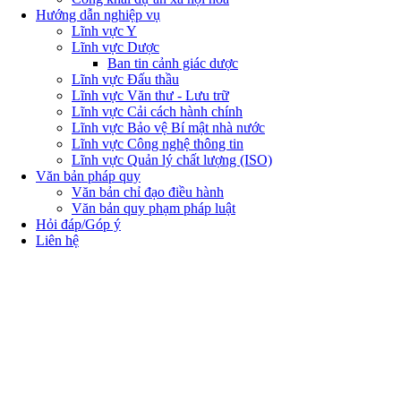
Hướng dẫn nghiệp vụ
Lĩnh vực Y
Lĩnh vực Dược
Ban tin cảnh giác dược
Lĩnh vực Đấu thầu
Lĩnh vực Văn thư - Lưu trữ
Lĩnh vực Cải cách hành chính
Lĩnh vực Bảo vệ Bí mật nhà nước
Lĩnh vực Công nghệ thông tin
Lĩnh vực Quản lý chất lượng (ISO)
Văn bản pháp quy
Văn bản chỉ đạo điều hành
Văn bản quy phạm pháp luật
Hỏi đáp/Góp ý
Liên hệ