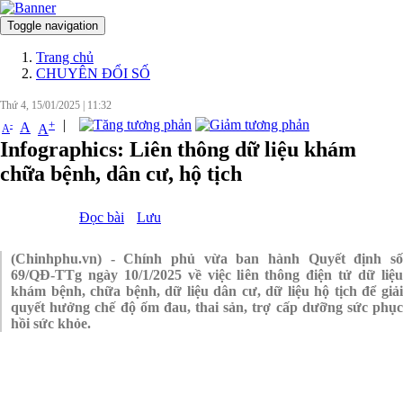
Toggle navigation
Đăng nhập
Trang chủ
CHUYÊN ĐỔI SỐ
Thứ 4, 15/01/2025
|
11:32
|
+
-
A
A
A
Infographics: Liên thông dữ liệu khám
chữa bệnh, dân cư, hộ tịch
Đọc bài
Lưu
(Chinhphu.vn) - Chính phủ vừa ban hành Quyết định số
69/QĐ-TTg ngày 10/1/2025 về việc liên thông điện tử dữ liệu
khám bệnh, chữa bệnh, dữ liệu dân cư, dữ liệu hộ tịch để giải
quyết hưởng chế độ ốm đau, thai sản, trợ cấp dưỡng sức phục
hồi sức khỏe.