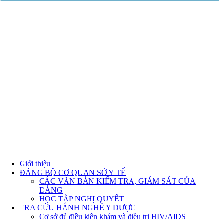
Giới thiệu
ĐẢNG BỘ CƠ QUAN SỞ Y TẾ
CÁC VĂN BẢN KIỂM TRA, GIÁM SÁT CỦA
ĐẢNG
HỌC TẬP NGHỊ QUYẾT
TRA CỨU HÀNH NGHỀ Y DƯỢC
Cơ sở đủ điều kiện khám và điều trị HIV/AIDS