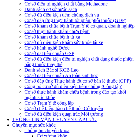
Cơ sở điều trị nghiện chất bằng Methadone
Danh sách cơ sở nước sạch
Cơ sở đủ điều kiện tiêm chủng dịch vụ
Cơ sở đáp ứng thực hành tốt phân phối thuốc (GDP)
Cơ sở khám chữa bệnh Trạm Y tế cơ quan, doanh nghiệp
Cơ sở thực hành khám chữa bệnh
Cơ sở khám chữa bệnh từ xa
Cơ sở đủ điều kiện khám sức khỏe lái xe
Cơ sở hành nghề Dược
Cơ sở đạt tiêu chuẩn GSP
Cơ sở đủ điều kiện điều trị nghiện chất dạng thuốc phiện
bằng thuốc thay thế
Danh sách Bác sĩ KCB Lao
Cơ sở đạt tiêu chuẩn An toàn sinh học
Cơ sở đáp ứng Thực hành tốt cơ sở bán lẻ thuốc (GPP)
Công bố cơ sở đủ điều kiện tiêm chủng (Công lập)
Cơ sở thực hành khám chữa bệnh trong đào tạo khối
ngành sức khỏe
Cơ sở Trạm Y tế công lập
Cơ sở chế biến, bào chế thuốc Cổ truyền
Cơ sở đủ điều kiện quan trắc Môi trường
THÔNG TIN VẬN CHUYỂN CẤP CỨU
Chuyên mục sức khỏe
Thông tin chuyên khoa
Cơ xương khớp