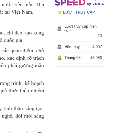
 nước tiên tiến. Thu
ất tại Việt Nam.
LƯỢT TRUY CẬP
Lượt truy cập hiện
tại :
ạo, chỉ đạo, tạo xung
10
số quốc gia
Hôm nay :
4.097
c các quan điểm, chủ
o, xác định rõ trách
Tháng 08 :
43.986
 viên phải gương mẫu
ương trình, kế hoạch
 quả thực hiện nhiệm
 tinh thần sáng tạo,
g nghệ, đổi mới sáng