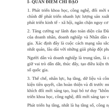
I- QUAN ĐIỂM CHỈ ĐẠO
1. Phát triển khoa học, công nghệ, đổi mới 
chính để phát triển nhanh lực lượng sản xuấ
phát triển kinh tế - xã hội, ngăn chặn nguy c
2. Tăng cường sự lãnh đạo toàn diện của Đản
của doanh nhân, doanh nghiệp và Nhân dân đ
gia. Xác định đây là cuộc cách mạng sâu sắc, 
nhất quán, lâu dài với những giải pháp đột p
Người dân và doanh nghiệp là trung tâm, là 
giữ vai trò dẫn dắt, thúc đẩy, tạo điều kiện 
số quốc gia.
3. Thể chế, nhân lực, hạ tầng, dữ liệu và côn
kiện tiên quyết, cần hoàn thiện và đi trước
khích đổi mới sáng tạo, loại bỏ tư duy "khô
triển khoa học, công nghệ, đổi mới sáng tạo v
Phát triển hạ tầng, nhất là hạ tầng số, công 