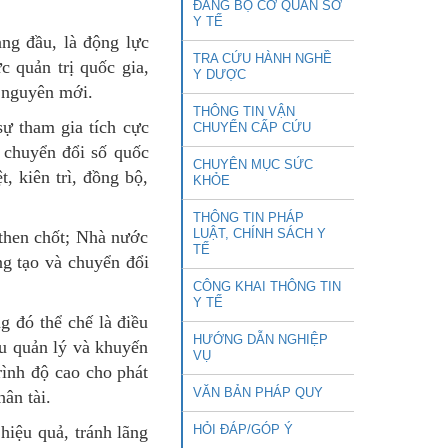
ĐẢNG BỘ CƠ QUAN SỞ
Y TẾ
àng đầu, là động lực
TRA CỨU HÀNH NGHỀ
c quản trị quốc gia,
Y DƯỢC
ỷ nguyên mới.
THÔNG TIN VẬN
sự tham gia tích cực
CHUYỂN CẤP CỨU
 chuyển đổi số quốc
CHUYÊN MỤC SỨC
t, kiên trì, đồng bộ,
KHỎE
THÔNG TIN PHÁP
LUẬT, CHÍNH SÁCH Y
 then chốt; Nhà nước
TẾ
áng tạo và chuyển đổi
CÔNG KHAI THÔNG TIN
Y TẾ
g đó thể chế là điều
HƯỚNG DẪN NGHIỆP
ầu quản lý và khuyến
VỤ
rình độ cao cho phát
VĂN BẢN PHÁP QUY
hân tài.
 hiệu quả, tránh lãng
HỎI ĐÁP/GÓP Ý