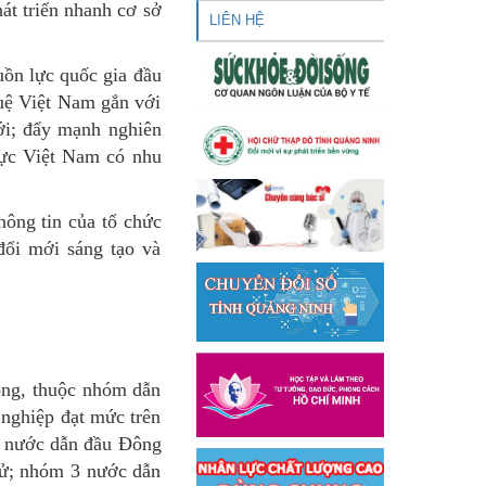
hát triển nhanh cơ sở
LIÊN HỆ
uồn lực quốc gia đầu
tuệ Việt Nam gắn với
iới; đẩy mạnh nghiên
vực Việt Nam có nhu
hông tin của tổ chức
 đổi mới sáng tạo và
rọng, thuộc nhóm dẫn
 nghiệp đạt mức trên
 3 nước dẫn đầu Đông
tử; nhóm 3 nước dẫn