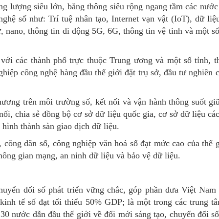
ung lượng siêu lớn, băng thông siêu rộng ngang tầm các nước 
hệ số như: Trí tuệ nhân tạo, Internet vạn vật (IoT), dữ liệ
, nano, thông tin di động 5G, 6G, thông tin vệ tinh và một s
với các thành phố trực thuộc Trung ương và một số tỉnh, t
ghiệp công nghệ hàng đầu thế giới đặt trụ sở, đầu tư nghiên c
ương trên môi trường số, kết nối và vận hành thông suốt gi
nối, chia sẻ đồng bộ cơ sở dữ liệu quốc gia, cơ sở dữ liệu cá
, hình thành sàn giao dịch dữ liệu.
số, công dân số, công nghiệp văn hoá số đạt mức cao của thế 
ông gian mạng, an ninh dữ liệu và bảo vệ dữ liệu.
huyển đổi số phát triển vững chắc, góp phần đưa Việt Nam 
kinh tế số đạt tối thiểu 50% GDP; là một trong các trung 
30 nước dẫn đầu thế giới về đổi mới sáng tạo, chuyển đổi số