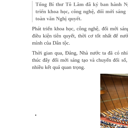
Tổng Bí thư Tô Lâm đã ký ban hành Ng
SƠ ĐỒ TỔ CHỨC BỘ 
Nghiệp 
triển khoa học, công nghệ, đổi mới sáng
toàn văn Nghị quyết.
LỊCH SỬ Y TẾ QUẢNG
Nghiệp 
Phát triển khoa học, công nghệ, đổi mới sáng
QUY CHẾ LÀM VIỆC SỞ
Kế hoạch
điều kiện tiên quyết, thời cơ tốt nhất để 
Phòng Dâ
mình của Dân tộc.
Thời gian qua, Đảng, Nhà nước ta đã có nhi
Phòng Bả
thúc đẩy đổi mới sáng tạo và chuyển đổi số
Cơ quan,
nhiều kết quả quan trọng.