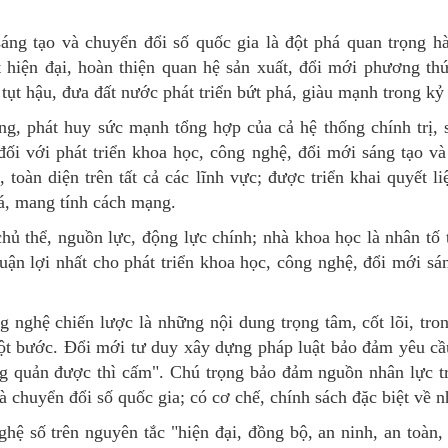
sáng tạo và chuyển đổi số quốc gia là đột phá quan trọng h
t hiện đại, hoàn thiện quan hệ sản xuất, đổi mới phương thứ
ơ tụt hậu, đưa đất nước phát triển bứt phá, giàu mạnh trong k
g, phát huy sức mạnh tổng hợp của cả hệ thống chính trị, 
ối với phát triển khoa học, công nghệ, đổi mới sáng tạo và
toàn diện trên tất cả các lĩnh vực; được triển khai quyết liệ
há, mang tính cách mạng.
chủ thể, nguồn lực, động lực chính; nhà khoa học là nhân tố
thuận lợi nhất cho phát triển khoa học, công nghệ, đổi mới s
g nghệ chiến lược là những nội dung trọng tâm, cốt lõi, tron
 một bước. Đổi mới tư duy xây dựng pháp luật bảo đảm yêu c
ng quản được thì cấm". Chú trọng bảo đảm nguồn nhân lực t
à chuyển đổi số quốc gia; có cơ chế, chính sách đặc biệt về n
nghệ số trên nguyên tắc "hiện đại, đồng bộ, an ninh, an toàn,