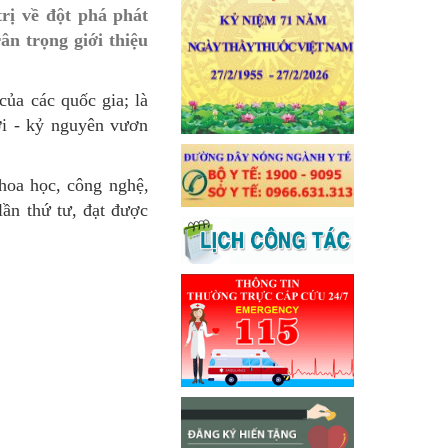
ị về đột phá phát
ân trọng giới thiệu
của các quốc gia; là
ới - kỷ nguyên vươn
hoa học, công nghệ,
ần thứ tư, đạt được