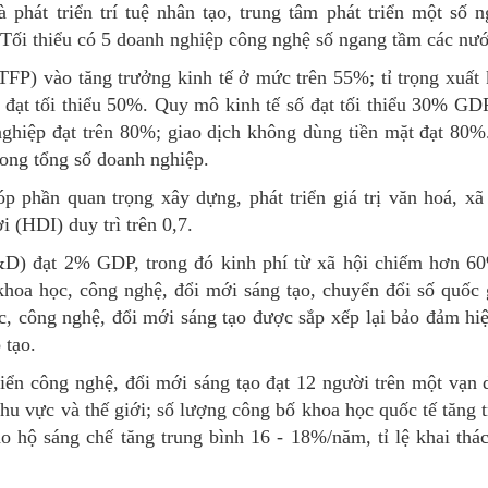
át triển trí tuệ nhân tạo, trung tâm phát triển một số n
Tối thiểu có 5 doanh nghiệp công nghệ số ngang tầm các nước
TFP) vào tăng trưởng kinh tế ở mức trên 55%; tỉ trọng xuấ
u đạt tối thiểu 50%. Quy mô kinh tế số đạt tối thiểu 30% GDP
ghiệp đạt trên 80%; giao dịch không dùng tiền mặt đạt 80%
rong tổng số doanh nghiệp.
 phần quan trọng xây dựng, phát triển giá trị văn hoá, xã
 (HDI) duy trì trên 0,7.
R&D) đạt 2% GDP, trong đó kinh phí từ xã hội chiếm hơn 60%
khoa học, công nghệ, đổi mới sáng tạo, chuyển đổi số quốc 
c, công nghệ, đổi mới sáng tạo được sắp xếp lại bảo đảm hiệ
o tạo.
iển công nghệ, đổi mới sáng tạo đạt 12 người trên một vạn d
u vực và thế giới; số lượng công bố khoa học quốc tế tăng
 hộ sáng chế tăng trung bình 16 - 18%/năm, tỉ lệ khai thá