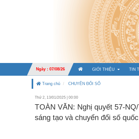
Ngày : 07/08/26
GIỚI THIỆU
TIN 
Trang chủ
CHUYÊN ĐỔI SỐ
Thứ 2, 13/01/2025
|
00:00
GIỚI THIỆU CHUNG
TOÀN VĂN: Nghị quyết 57-NQ/TW
CHỨC NĂNG, NHIỆM V
sáng tạo và chuyển đổi số quốc
TỔ CHỨC BỘ MÁY
Ban Giá
KẾ HOẠCH PHÁT TRIỂ
Văn phò