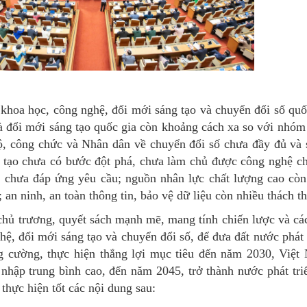
n khoa học, công nghệ, đổi mới sáng tạo và chuyển đổi số qu
à đổi mới sáng tạo quốc gia còn khoảng cách xa so với nhóm 
ộ, công chức và Nhân dân về chuyển đổi số chưa đầy đủ và 
 tạo chưa có bước đột phá, chưa làm chủ được công nghệ ch
ách chưa đáp ứng yêu cầu; nguồn nhân lực chất lượng cao còn
 an ninh, an toàn thông tin, bảo vệ dữ liệu còn nhiều thách t
chủ trương, quyết sách mạnh mẽ, mang tính chiến lược và c
ghệ, đổi mới sáng tạo và chuyển đổi số, để đưa đất nước phát
 cường, thực hiện thắng lợi mục tiêu đến năm 2030, Việt
u nhập trung bình cao, đến năm 2045, trở thành nước phát tri
 thực hiện tốt các nội dung sau: