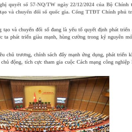
hị quyết số 57-NQ/TW ngày 22/12/2024 của Bộ Chính tr
MÁY
vụ Y
Bảo hiểm Y tế
Hiên mô, tạng
 tạo và chuyển đổi số quốc gia. Cổng TTĐT Chính phủ tr
 NINH
vụ Dược
Phòng chống tệ nạn xã hội
 tạo và chuyển đổi số đang là yếu tố quyết định phát triển 
 Y TẾ
 tài chính
An toàn vệ sinh thực phẩm
nước ta phát triển giàu mạnh, hùng cường trong kỷ nguyên m
n số và Phát triển
Khám chữa bệnh
ều chủ trương, chính sách đẩy mạnh ứng dụng, phát triển k
o trợ xã hội và Trẻ em
Dược và Mỹ phẩm
, chủ động, tích cực tham gia cuộc Cách mạng công nghiệp l
 đơn vị trực thuộc
Phòng bệnh
Tài chính kế toán
Trang thiết bị y tế
Tổ chức cán bộ
Giám định
Nghiên cứu KH & CNTT