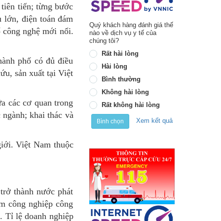
tiên tiến; từng bước
u lớn, điện toán đám
Quý khách hàng đánh giá thế
ố công nghệ mới nổi.
nào về dịch vụ y tế của
chúng tôi?
Rất hài lòng
hành phố có đủ điều
Hài lòng
ứu, sản xuất tại Việt
Bình thường
Không hài lòng
ữa các cơ quan trong
Rất không hài lòng
c ngành; khai thác và
Xem kết quả
Bình chọn
giới. Việt Nam thuộc
trở thành nước phát
tâm công nghiệp công
. Tỉ lệ doanh nghiệp