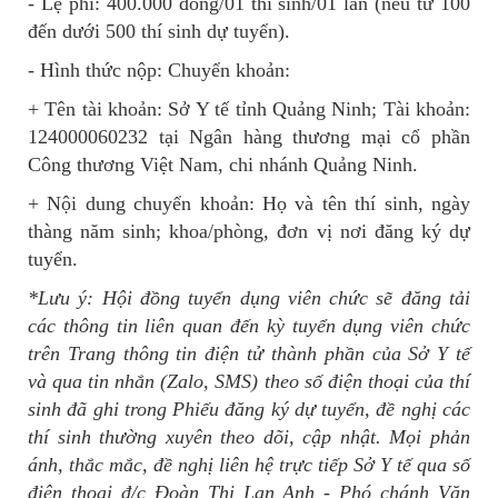
- Lệ phí: 400.000 đồng/01 thí sinh/01 lần (nếu từ 100
đến dưới 500 thí sinh dự tuyển).
- Hình thức nộp: Chuyển khoản:
+ Tên tài khoản: Sở Y tế tỉnh Quảng Ninh; Tài khoản:
124000060232 tại Ngân hàng thương mại cổ phần
Công thương Việt Nam, chi nhánh Quảng Ninh.
+ Nội dung chuyển khoản: Họ và tên thí sinh, ngày
thàng năm sinh; khoa/phòng, đơn vị nơi đăng ký dự
tuyển.
*Lưu ý: Hội đồng tuyển dụng viên chức sẽ đăng tải
các thông tin liên quan đến kỳ tuyển dụng viên chức
trên Trang thông tin điện tử thành phần của Sở Y tế
và qua tin nhắn (Zalo, SMS) theo số điện thoại của thí
sinh đã ghi trong Phiếu đăng ký dự tuyển, đề nghị các
thí sinh thường xuyên theo dõi, cập nhật. Mọi phản
ánh, thắc mắc, đề nghị liên hệ trực tiếp Sở Y tế qua số
điện thoại đ/c Đoàn Thị Lan Anh - Phó chánh Văn