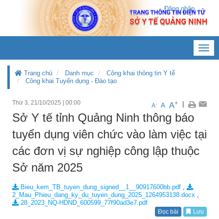
Đăng nhập
Toggl
navig
Trang chủ
Danh mục
Công khai thông tin Y tế
Công khai Tuyển dụng - Đào tạo
Thứ 3, 21/10/2025
|
00:00
+
|
A
-
A
A
Sở Y tế tỉnh Quảng Ninh thông báo
tuyển dụng viên chức vào làm việc tại
các đơn vị sự nghiệp công lập thuộc
Sở năm 2025
Bieu_kem_TB_tuyen_dung_signed__1__90917600bb.pdf
,
2_Mau_Phieu_dang_ky_du_tuyen_dung_2025_1264953138.docx
,
28_2023_NQ-HDND_600599_77f90ad3e7.pdf
Đọc bài
Lưu