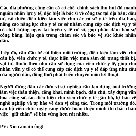
Các địa phương cũng cần có cơ chế, chính sách thu hút đủ mạnh
nguồn nhân lực y tế, đặc biệt là bác sĩ về công tác tại địa bàn; đầu
tư, cải thiện điều kiện làm việc cho các cơ sở y tế trên địa bàn,
nâng cao năng lực cho y tế cơ sở nhằm cung cấp các dịch vụ y tế
có chất lượng ngay tại tuyến y tế cơ sở, góp phần đảm bảo sự
công bằng, hiệu quả trong chăm sóc và bảo vệ sức khỏe nhân
dân.
Tiếp đó, cần đầu tư cải thiện môi trường, điều kiện làm việc cho
cán bộ, viên chức y tế, thực hiện việc mua sắm đủ trang thiết bị,
vật tư, thuốc theo nhu cầu sử dụng của viên chức y tế, giúp cho
nhân viên y tế có thể cung cấp các dịch vụ y tế đáp ứng nhu cầu
của người dân, đồng thời phát triển chuyên môn kỹ thuật.
Người đứng đầu các đơn vị sự nghiệp cần tạo dựng môi trường
làm việc thân thiện, công khai, minh bạch, dân chủ, xây dựng văn
hóa công sở, tạo điều kiện cho viên chức y tế gắn bó, tự hào về
nghề nghiệp và tự hào về đơn vị công tác. Trong môi trường đó,
cán bộ viên chức ngày càng được hoàn thiện mình thì chắc chắn
việc "giữ chân" sẽ bền vững hơn rất nhiều.
PV: Xin cảm ơn ông!