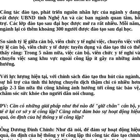
Công tác đào tạo, phát triển nguồn nhân lực của ngành y đang
rất được UBND tỉnh Nghệ An và các ban ngành quan tâm, hỗ
trợ. Các lớp đào tạo sau đại học được mở ra rất nhiều. Mỗi năm,
ngành lại có thêm khoảng 300 người được đào tạo sau đại học.
So sánh tỷ lệ giữa cán bộ, viên chức y tế nghỉ việc, chuyển việc với
tỷ lệ cán bộ, viên chức y tế được tuyển dụng và đào tạo thì có thể
thấy rằng: Trong 5 năm nữa, việc cán bộ, viên chức y tế nghỉ và
chuyển việc sang khu vực ngoài công lập ít gây ra những ảnh
hưởng
.
Với lực lượng hiện tại, với chính sách đào tạo thu hút của ngành,
sự hỗ trợ của tỉnh thì lượng chuyển dịch thậm chí có nhiều hơn
gấp 2-3 lần nữa thì cũng không ảnh hưởng tới công tác bảo vệ,
chăm sóc sức khỏe cho người dân nói chung.
PV:
Cần có những giải pháp như thế nào để "giữ chân" cán bộ, 
tế ở lại cơ sở y tế công lập? Cũng như đảm bảo sự hoạt động hiệu
quả, ổn định của hệ thống y tế công lập?
Ông Dương Đình Chỉnh:
Như đã nói, để đảm sự hoạt động hiệ
quả, ổn định của hệ thống y tế công lập thì công tác đào tạo chính