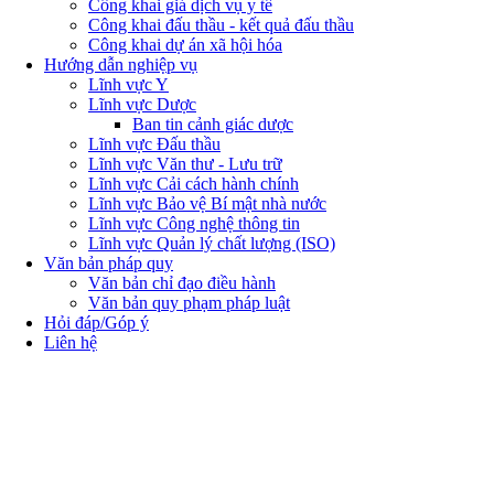
Công khai giá dịch vụ y tế
Công khai đấu thầu - kết quả đấu thầu
Công khai dự án xã hội hóa
Hướng dẫn nghiệp vụ
Lĩnh vực Y
Lĩnh vực Dược
Ban tin cảnh giác dược
Lĩnh vực Đấu thầu
Lĩnh vực Văn thư - Lưu trữ
Lĩnh vực Cải cách hành chính
Lĩnh vực Bảo vệ Bí mật nhà nước
Lĩnh vực Công nghệ thông tin
Lĩnh vực Quản lý chất lượng (ISO)
Văn bản pháp quy
Văn bản chỉ đạo điều hành
Văn bản quy phạm pháp luật
Hỏi đáp/Góp ý
Liên hệ