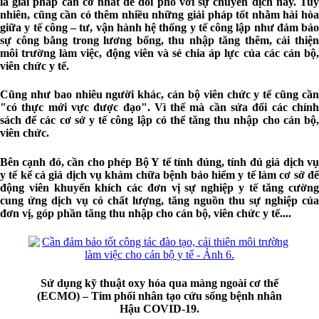
là giải pháp căn cơ nhất để đối phó với sự chuyển dịch này. Tuy
nhiên, cũng cần có thêm nhiều những giải pháp tốt nhằm hài hòa
giữa y tế công – tư, vận hành hệ thống y tế công lập như đảm bảo
sự công bằng trong lương bổng, thu nhập tăng thêm, cải thiện
môi trường làm việc, động viên và sẻ chia áp lực của các cán bộ,
viên chức y tế.
Cũng như bao nhiêu người khác, cán bộ viên chức y tế cũng cần
"có thực mới vực được đạo". Vì thế mà cần sửa đổi các chính
sách để các cơ sở y tế công lập có thể tăng thu nhập cho cán bộ,
viên chức.
Bên cạnh đó, cần cho phép Bộ Y tế tính đúng, tính đủ giá dịch vụ
y tế kể cả giá dịch vụ khám chữa bệnh bảo hiểm y tế làm cơ sở để
động viên khuyến khích các đơn vị sự nghiệp y tế tăng cường
cung ứng dịch vụ có chất lượng, tăng nguồn thu sự nghiệp của
đơn vị, góp phần tăng thu nhập cho cán bộ, viên chức y tế....
Sử dụng kỹ thuật oxy hóa qua màng ngoài cơ thể
(ECMO) – Tim phổi nhân tạo cứu sống bệnh nhân
Hậu COVID-19.