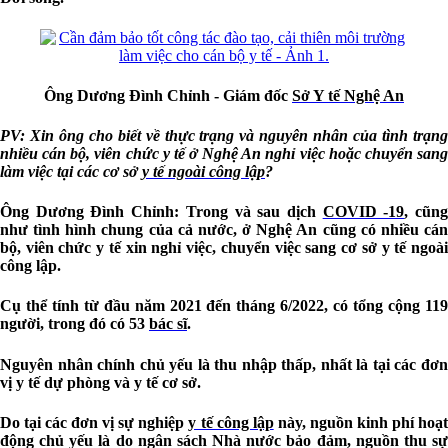
Ông Dương Đình Chỉnh - Giám đốc
Sở Y tế Nghệ An
PV: Xin ông cho biết về thực trạng và nguyên nhân của tình trạng
nhiều cán bộ, viên chức y tế ở Nghệ An nghỉ việc hoặc chuyển sang
làm việc tại các cơ sở
y tế ngoài công lập
?
Ông Dương Đình Chỉnh:
Trong và sau dịch
COVID -19
, cũn
như tình hình chung của cả nước, ở Nghệ An cũng có nhiều cán
bộ, viên chức y tế xin nghỉ việc, chuyển việc sang cơ sở y tế ngoài
công lập.
Cụ thể tính từ đầu năm 2021 đến tháng 6/2022, có tổng cộng 119
người, trong đó có 53
bác sĩ
.
Nguyên nhân chính chủ yếu là thu nhập thấp, nhất là tại các đơn
vị y tế dự phòng và y tế cơ sở.
Do tại các đơn vị sự nghiệp
y tế công lập
này, nguồn kinh phí hoạ
động chủ yếu là do ngân sách Nhà nước bảo đảm, nguồn thu sự