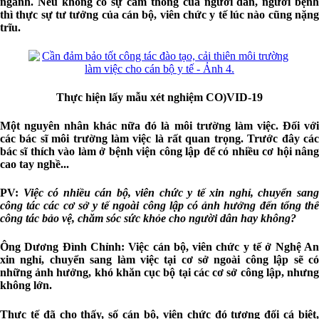
ngành. Nếu không có sự cảm thông của người dân, người bệnh
thì thực sự tư tưởng của cán bộ, viên chức y tế lúc nào cũng nặng
trĩu.
Thực hiện lấy mẫu xét nghiệm CO)VID-19
Một nguyên nhân khác nữa đó là môi trường làm việc. Đối với
các bác sĩ môi trường làm việc là rất quan trọng. Trước đây các
bác sĩ thích vào làm ở bệnh viện công lập để có nhiều cơ hội nâng
cao tay nghề...
PV:
Việc có nhiều cán bộ, viên chức y tế xin nghỉ, chuyển san
công tác các cơ sở y tế ngoài công lập có ảnh hưởng đến tổng thể
công tác bảo vệ, chăm sóc sức khỏe cho người dân hay không?
Ông Dương Đình Chỉnh:
Việc cán bộ, viên chức y tế ở Nghệ A
xin nghỉ, chuyển sang làm việc tại cơ sở ngoài công lập sẽ có
những ảnh hưởng, khó khăn cục bộ tại các cơ sở công lập, nhưng
không lớn.
Thực tế đã cho thấy, số cán bộ, viên chức đó tương đối cá biệt,