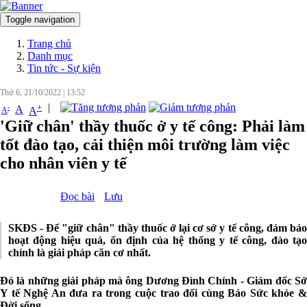
Toggle navigation
Đăng nhập
Trang chủ
Danh mục
Tin tức - Sự kiện
Thứ 6, 21/10/2022
|
13:52
|
+
-
A
A
A
'Giữ chân' thầy thuốc ở y tế công: Phải làm
tốt đào tạo, cải thiện môi trường làm việc
cho nhân viên y tế
Đọc bài
Lưu
SKĐS - Để "giữ chân" thầy thuốc ở lại cơ sở y tế công, đảm bảo
hoạt động hiệu quả, ổn định của hệ thống y tế công, đào tạo
chính là giải pháp căn cơ nhất.
Đó là những giải pháp mà ông Dương Đình Chỉnh - Giám đốc Sở
Y tế Nghệ An đưa ra trong cuộc trao đổi cùng Báo Sức khỏe &
Đời sống.