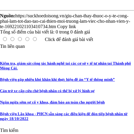
Nguồn:
https://suckhoedoisong.vn/giu-chan-thay-thuoc-o-y-te-cong-
phai-lam-tot-dao-tao-cai-thien-moi-truong-lam-viec-cho-nhan-vien-y-
te-169221021103410734.htm
Copy link
Tổng số điểm của bài viết là:
0
trong
0
đánh giá
Click để đánh giá bài viết
Tin liên quan
Kiểm tra, giám sát công tác hành nghề tại các cơ sở y tế tư nhân tại Thành phố
Móng Cái.
Bệnh viện gặp nhiều khó khăn khi thực hiện đề án “Y tế thông minh”
Cản trở xe cấp cứu chở bệnh nhân có thể bị xử lý hình sự
Ngăn ngừa sớm sự cố y khoa, đảm bảo an toàn cho người bệnh
Bệnh viện Lão khoa - PHCN sẵn sàng các điều kiện để đón tiếp bệnh nhân từ
ngày 18/10/2022
Tìm kiếm