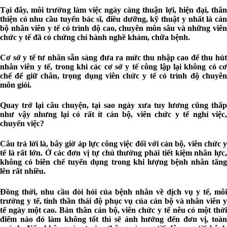
Tại đây, môi trường làm việc ngày càng thuận lợi, hiện đại, thân
thiện có nhu cầu tuyển bác sĩ, điều dưỡng, kỹ thuật y nhất là cán
bộ nhân viên y tế có trình độ cao, chuyên môn sâu và những viên
chức y tế đã có chứng chỉ hành nghề khám, chữa bệnh.
Cơ sở y tế tư nhân sẵn sàng đưa ra mức thu nhập cao để thu hút
nhân viên y tế, trong khi các cơ sở y tế công lập lại không có cơ
chế để giữ chân, trọng dụng viên chức y tế có trình độ chuyên
môn giỏi.
Quay trở lại câu chuyện, tại sao ngày xưa tuy lương cũng thấp
như vậy nhưng lại có rất ít cán bộ, viên chức y tế nghỉ việc,
chuyển việc?
Câu trả lời là, bây giờ áp lực công việc đối với cán bộ, viên chức y
tế là rất lớn. Ở các đơn vị tự chủ thường phải tiết kiệm nhân lực,
không có biên chế tuyển dụng trong khi lượng bệnh nhân tăng
lên rất nhiều.
Đồng thời, nhu cầu đòi hỏi của bệnh nhân về dịch vụ y tế, môi
trường y tế, tinh thần thái độ phục vụ của cán bộ và nhân viên y
tế ngày một cao. Bản thân cán bộ, viên chức y tế nêu có một thời
điểm nào đó làm không tốt thì sẽ ảnh hưởng đến đơn vị, toàn