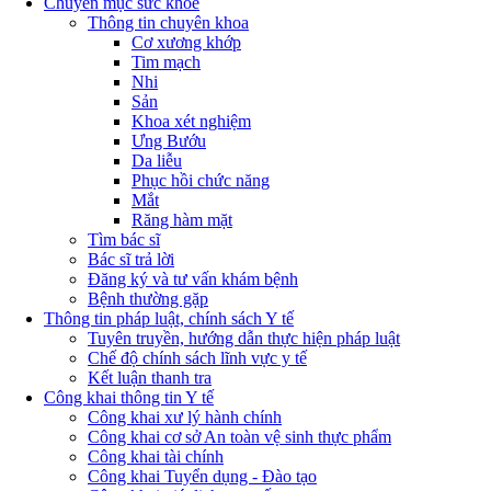
Chuyên mục sức khỏe
Thông tin chuyên khoa
Cơ xương khớp
Tim mạch
Nhi
Sản
Khoa xét nghiệm
Ưng Bướu
Da liễu
Phục hồi chức năng
Mắt
Răng hàm mặt
Tìm bác sĩ
Bác sĩ trả lời
Đăng ký và tư vấn khám bệnh
Bệnh thường gặp
Thông tin pháp luật, chính sách Y tế
Tuyên truyền, hướng dẫn thực hiện pháp luật
Chế độ chính sách lĩnh vực y tế
Kết luận thanh tra
Công khai thông tin Y tế
Công khai xư lý hành chính
Công khai cơ sở An toàn vệ sinh thực phẩm
Công khai tài chính
Công khai Tuyển dụng - Đào tạo