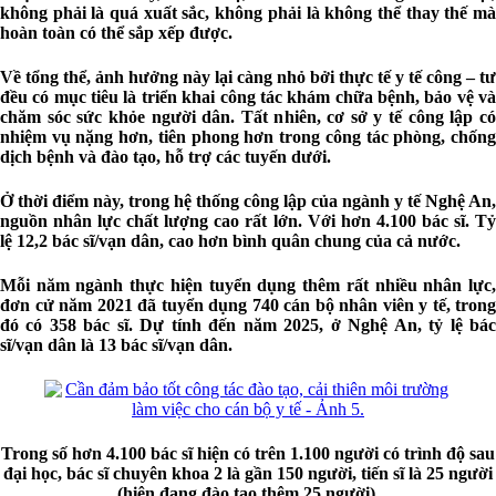
không phải là quá xuất sắc, không phải là không thể thay thế mà
hoàn toàn có thể sắp xếp được.
Về tổng thể, ảnh hưởng này lại càng nhỏ bởi thực tế y tế công – tư
đều có mục tiêu là triển khai công tác khám chữa bệnh, bảo vệ và
chăm sóc sức khỏe người dân. Tất nhiên, cơ sở y tế công lập có
nhiệm vụ nặng hơn, tiên phong hơn trong công tác phòng, chống
dịch bệnh và đào tạo, hỗ trợ các tuyến dưới.
Ở thời điểm này, trong hệ thống công lập của ngành y tế Nghệ An,
nguồn nhân lực chất lượng cao rất lớn. Với hơn 4.100 bác sĩ. Tỷ
lệ 12,2 bác sĩ/vạn dân, cao hơn bình quân chung của cả nước.
Mỗi năm ngành thực hiện tuyển dụng thêm rất nhiều nhân lực,
đơn cử năm 2021 đã tuyển dụng 740 cán bộ nhân viên y tế, trong
đó có 358 bác sĩ. Dự tính đến năm 2025, ở Nghệ An, tỷ lệ bác
sĩ/vạn dân là 13 bác sĩ/vạn dân.
Trong số hơn 4.100 bác sĩ hiện có trên 1.100 người có trình độ sau
đại học, bác sĩ chuyên khoa 2 là gần 150 người, tiến sĩ là 25 người
(hiện đang đào tạo thêm 25 người).