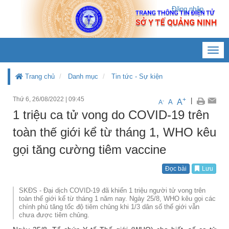
Đăng nhập
Toggl
navig
Trang chủ
Danh mục
Tin tức - Sự kiện
Thứ 6, 26/08/2022
|
09:45
+
|
A
-
A
A
1 triệu ca tử vong do COVID-19 trên
toàn thế giới kể từ tháng 1, WHO kêu
gọi tăng cường tiêm vaccine
Đọc bài
Lưu
SKĐS - Đại dịch COVID-19 đã khiến 1 triệu người tử vong trên
toàn thế giới kể từ tháng 1 năm nay. Ngày 25/8, WHO kêu gọi các
chính phủ tăng tốc độ tiêm chủng khi 1/3 dân số thế giới vẫn
chưa được tiêm chủng.