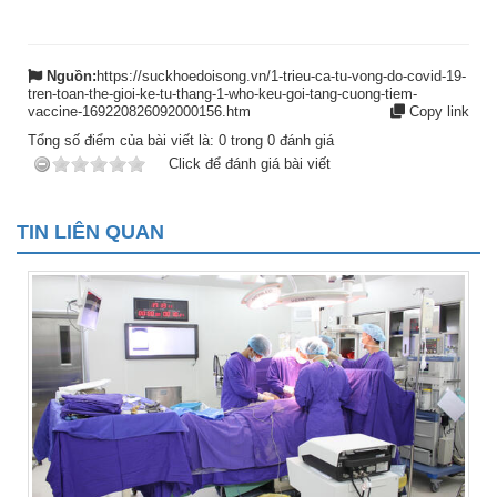
Nguồn:
https://suckhoedoisong.vn/1-trieu-ca-tu-vong-do-covid-19-
tren-toan-the-gioi-ke-tu-thang-1-who-keu-goi-tang-cuong-tiem-
vaccine-169220826092000156.htm
Copy link
Tổng số điểm của bài viết là:
0
trong
0
đánh giá
Click để đánh giá bài viết
TIN LIÊN QUAN