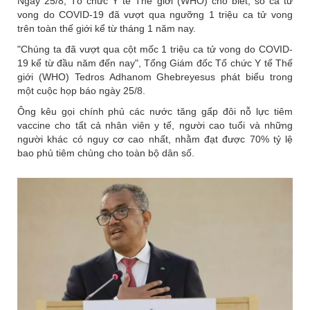
Ngày 25/8, Tổ chức Y tế Thế giới (WHO) cho biết, số ca tử
vong do COVID-19 đã vượt qua ngưỡng 1 triệu ca tử vong
trên toàn thế giới kể từ tháng 1 năm nay.
"Chúng ta đã vượt qua cột mốc 1 triệu ca tử vong do COVID-
19 kể từ đầu năm đến nay", Tổng Giám đốc Tổ chức Y tế Thế
giới (WHO) Tedros Adhanom Ghebreyesus phát biểu trong
một cuộc họp báo ngày 25/8.
Ông kêu gọi chính phủ các nước tăng gấp đôi nỗ lực tiêm
vaccine cho tất cả nhân viên y tế, người cao tuổi và những
người khác có nguy cơ cao nhất, nhằm đạt được 70% tỷ lệ
bao phủ tiêm chủng cho toàn bộ dân số.