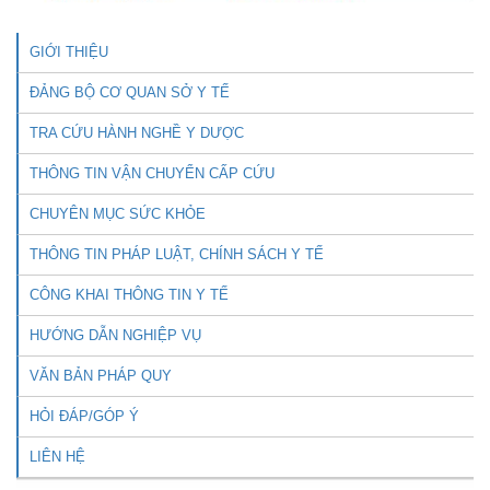
GIỚI THIỆU
ĐẢNG BỘ CƠ QUAN SỞ Y TẾ
TRA CỨU HÀNH NGHỀ Y DƯỢC
THÔNG TIN VẬN CHUYỂN CẤP CỨU
CHUYÊN MỤC SỨC KHỎE
THÔNG TIN PHÁP LUẬT, CHÍNH SÁCH Y TẾ
CÔNG KHAI THÔNG TIN Y TẾ
HƯỚNG DẪN NGHIỆP VỤ
VĂN BẢN PHÁP QUY
HỎI ĐÁP/GÓP Ý
LIÊN HỆ