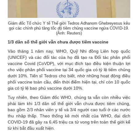
Giám đốc Tổ chức Y tế Thế giới Tedros Adhanom Ghebreyesus kêu
gọi các chính phủ tăng tốc độ tiêm chủng vaccine ngừa COVID-19.
(Ảnh: Reuters)
1/3 dân số thế giới vẫn chưa được tiêm vaccine
Vào tháng 1 năm nay, WHO, Quỹ Nhi đồng Liên hợp quốc
(UNICEF) và các đối tác của họ đã tạo ra Đối tác phân phối
vaccine Covid (CoVDP), với mục đích tạo điều kiện thuận lợi
cho việc phân phối vaccine tại 34 quốc gia có tỷ lệ tiêm chủng
dưới 10%. Tiến sĩ Tedros cho biết, nhờ những hoạt động điều
phối vaccine toàn cầu, đến thời điểm hiện tại, chỉ còn 10 quốc
gia có tỷ lệ bao phủ vaccine dưới 10%.
Tuy nhiên, theo Giám đốc WHO, chúng ta vẫn còn nhiều việc
phải làm khi 1/3 dân số thế giới vẫn chưa được tiêm chủng,
bao gồm 2/3 nhân viên y tế và 3/4 người cao tuổi ở các nước
thu nhập thấp. Theo thống kê mới nhất của WHO, đại dịch
COVID-19 đã gây ra 6,45 triệu ca tử vong trên toàn thế giới kể
từ khi bắt đầu xuất hiện.