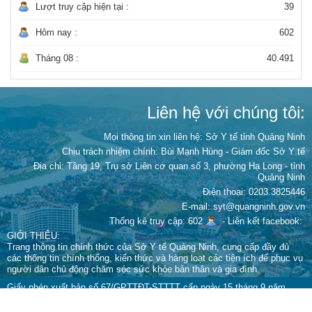
Lượt truy cập hiện tại :
39
Hôm nay :
602
Tháng 08 :
40.491
Liên hệ với chúng tôi:
Mọi thông tin xin liên hệ: Sở Y tế tỉnh Quảng Ninh
Chịu trách nhiệm chính:
Bùi Mạnh Hùng - Giám đốc Sở Y tế
Địa chỉ: Tầng 19, Trụ sở Liên cơ quan số 3, phường Hạ Long - tỉnh
Quảng Ninh
Điện thoại: 0203.3825446
E-mail: syt@quangninh.gov.vn
Thống kê truy cập: 602
-
Liên kết facebook:
GIỚI THIỆU:
Trang thông tin chính thức của Sở Y tế Quảng Ninh, cung cấp đầy đủ
các thông tin chính thống, kiến thức và hàng loạt các tiện ích để phục vụ
người dân chủ động chăm sóc sức khỏe bản thân và gia đình.
Giấy phép xuất bản số 67/GPTTĐT-STTTT cấp ngày 15 tháng 9 năm
2022 của Sở Thông tin và Truyền thông
Cấm sao chép dưới mọi hình thức nếu không có sự chấp thuận bằng văn