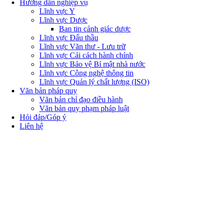
Hướng dẫn nghiệp vụ
Lĩnh vực Y
Lĩnh vực Dược
Ban tin cảnh giác dược
Lĩnh vực Đấu thầu
Lĩnh vực Văn thư - Lưu trữ
Lĩnh vực Cải cách hành chính
Lĩnh vực Bảo vệ Bí mật nhà nước
Lĩnh vực Công nghệ thông tin
Lĩnh vực Quản lý chất lượng (ISO)
Văn bản pháp quy
Văn bản chỉ đạo điều hành
Văn bản quy phạm pháp luật
Hỏi đáp/Góp ý
Liên hệ