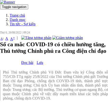
Toggle navigation
Đăng nhập
Trang chủ
Danh mục
Tin tức - Sự kiện
Thứ 6, 26/08/2022
|
09:24
|
+
-
A
A
A
Số ca mắc COVID-19 có chiều hướng tăng,
Thủ tướng Chính phủ ra Công điện chỉ đạo
Đọc bài
Lưu
Phó Thủ tướng Chính phủ Vũ Đức Đam vừa ký Công điện số
755/CĐ-TTg ngày 25/8/2022 của Thủ tướng Chính phủ gửi Trưởng
Ban chỉ đạo Phòng, chống dịch COVID-19 tỉnh, thành phố trực
thuộc Trung ương; Chủ tịch Ủy ban nhân dân tỉnh, thành phố trực
thuộc Trung ương; các Bộ trưởng, Thủ trưởng cơ quan ngang Bộ, cơ
quan thuộc Chính phủ về việc đẩy mạnh triển khai các biện pháp
phòng, chống dịch COVID-19.