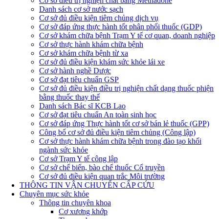
Cơ sở điều trị nghiện chất bằng Methadone
Danh sách cơ sở nước sạch
Cơ sở đủ điều kiện tiêm chủng dịch vụ
Cơ sở đáp ứng thực hành tốt phân phối thuốc (GDP)
Cơ sở khám chữa bệnh Trạm Y tế cơ quan, doanh nghiệp
Cơ sở thực hành khám chữa bệnh
Cơ sở khám chữa bệnh từ xa
Cơ sở đủ điều kiện khám sức khỏe lái xe
Cơ sở hành nghề Dược
Cơ sở đạt tiêu chuẩn GSP
Cơ sở đủ điều kiện điều trị nghiện chất dạng thuốc phiện
bằng thuốc thay thế
Danh sách Bác sĩ KCB Lao
Cơ sở đạt tiêu chuẩn An toàn sinh học
Cơ sở đáp ứng Thực hành tốt cơ sở bán lẻ thuốc (GPP)
Công bố cơ sở đủ điều kiện tiêm chủng (Công lập)
Cơ sở thực hành khám chữa bệnh trong đào tạo khối
ngành sức khỏe
Cơ sở Trạm Y tế công lập
Cơ sở chế biến, bào chế thuốc Cổ truyền
Cơ sở đủ điều kiện quan trắc Môi trường
THÔNG TIN VẬN CHUYỂN CẤP CỨU
Chuyên mục sức khỏe
Thông tin chuyên khoa
Cơ xương khớp