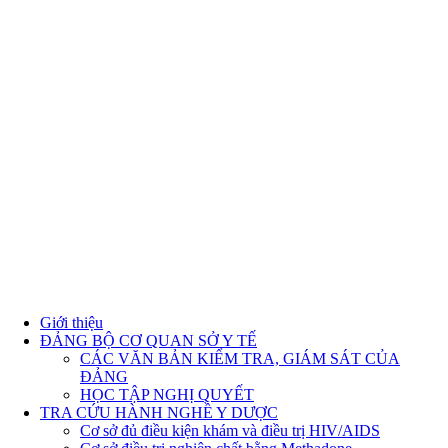
Giới thiệu
ĐẢNG BỘ CƠ QUAN SỞ Y TẾ
CÁC VĂN BẢN KIỂM TRA, GIÁM SÁT CỦA
ĐẢNG
HỌC TẬP NGHỊ QUYẾT
TRA CỨU HÀNH NGHỀ Y DƯỢC
Cơ sở đủ điều kiện khám và điều trị HIV/AIDS