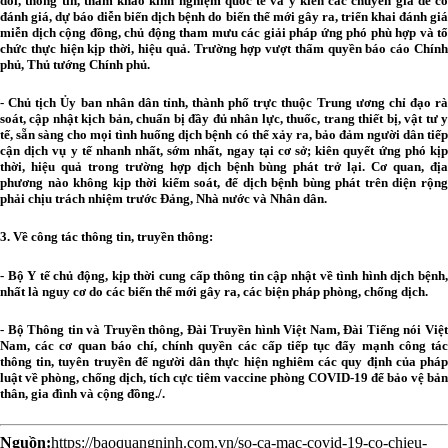
đổi, thông tin, tham khảo kinh nghiệm quốc tế và ý kiến các chuyên gia để có
đánh giá, dự báo diễn biến dịch bệnh do biến thể mới gây ra, triển khai đánh giá
miễn dịch cộng đồng, chủ động tham mưu các giải pháp ứng phó phù hợp và tổ
chức thực hiện kịp thời, hiệu quả. Trường hợp vượt thẩm quyền báo cáo Chính
phủ, Thủ tướng Chính phủ.
- Chủ tịch Ủy ban nhân dân tỉnh, thành phố trực thuộc Trung ương chỉ đạo rà
soát, cập nhật kịch bản, chuẩn bị đầy đủ nhân lực, thuốc, trang thiết bị, vật tư y
tế, sẵn sàng cho mọi tình huống dịch bệnh có thể xảy ra, bảo đảm người dân tiếp
cận dịch vụ y tế nhanh nhất, sớm nhất, ngay tại cơ sở; kiên quyết ứng phó kịp
thời, hiệu quả trong trường hợp dịch bệnh bùng phát trở lại. Cơ quan, địa
phương nào không kịp thời kiểm soát, để dịch bệnh bùng phát trên diện rộng
phải chịu trách nhiệm trước Đảng, Nhà nước và Nhân dân.
3. Về công tác thông tin, truyền thông:
- Bộ Y tế chủ động, kịp thời cung cấp thông tin cập nhật về tình hình dịch bệnh,
nhất là nguy cơ do các biến thể mới gây ra, các biện pháp phòng, chống dịch.
- Bộ Thông tin và Truyền thông, Đài Truyền hình Việt Nam, Đài Tiếng nói Việt
Nam, các cơ quan báo chí, chính quyền các cấp tiếp tục đẩy mạnh công tác
thông tin, tuyên truyền để người dân thực hiện nghiêm các quy định của pháp
luật về phòng, chống dịch, tích cực tiêm vaccine phòng COVID-19 để bảo vệ bản
thân, gia đình và cộng đồng./.
Nguồn:
https://baoquangninh.com.vn/so-ca-mac-covid-19-co-chieu-