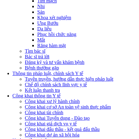
Tim mạch
Nhi
Sản
Khoa xét nghiệm
Ưng Bướu
Da liễu
Phục hồi chức năng
Mắt
Răng hàm mặt
Tìm bác sĩ
Bác sĩ trả lời
Đăng ký và tư vấn khám bệnh
Bệnh thường gặp
Thông tin pháp luật, chính sách Y tế
Tuyên truyền, hướng dẫn thực hiện pháp luật
Chế độ chính sách lĩnh vực y tế
Kết luận thanh tra
Công khai thông tin Y tế
Công khai xư lý hành chính
Công khai cơ sở An toàn vệ sinh thực phẩm
Công khai tài chính
Công khai Tuyển dụng - Đào tạo
Công khai giá dịch vụ y tế
Công khai đấu thầu - kết quả đấu thầu
Công khai dự án xã hội hóa