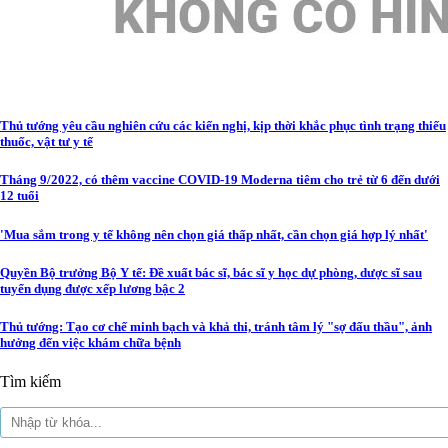
Thủ tướng yêu cầu nghiên cứu các kiến nghị, kịp thời khắc phục tình trạng thiếu
thuốc, vật tư y tế
Tháng 9/2022, có thêm vaccine COVID-19 Moderna tiêm cho trẻ từ 6 đến dưới
12 tuổi
'Mua sắm trong y tế không nên chọn giá thấp nhất, cần chọn giá hợp lý nhất'
Quyền Bộ trưởng Bộ Y tế: Đề xuất bác sĩ, bác sĩ y học dự phòng, dược sĩ sau
tuyển dụng được xếp lương bậc 2
Thủ tướng: Tạo cơ chế minh bạch và khả thi, tránh tâm lý "sợ đấu thầu", ảnh
hưởng đến việc khám chữa bệnh
Tìm kiếm