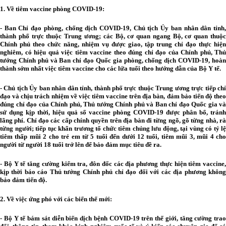
1. Về tiêm vaccine phòng COVID-19:
- Ban Chỉ đạo phòng, chống dịch COVID-19, Chủ tịch Ủy ban nhân dân tỉnh,
thành phố trực thuộc Trung ương; các Bộ, cơ quan ngang Bộ, cơ quan thuộc
Chính phủ theo chức năng, nhiệm vụ được giao, tập trung chỉ đạo thực hiện
nghiêm, có hiệu quả việc tiêm vaccine theo đúng chỉ đạo của Chính phủ, Thủ
tướng Chính phủ và Ban chỉ đạo Quốc gia phòng, chống dịch COVID-19, hoàn
thành sớm nhất việc tiêm vaccine cho các lứa tuổi theo hướng dẫn của Bộ Y tế.
- Chủ tịch Ủy ban nhân dân tỉnh, thành phố trực thuộc Trung ương trực tiếp chỉ
đạo và chịu trách nhiệm về việc tiêm vaccine trên địa bàn, đảm bảo tiến độ theo
đúng chỉ đạo của Chính phủ, Thủ tướng Chính phủ và Ban chỉ đạo Quốc gia và
sử dụng kịp thời, hiệu quả số vaccine phòng COVID-19 được phân bổ, tránh
lãng phí. Chỉ đạo các cấp chính quyền trên địa bàn đi từng ngõ, gõ từng nhà, rà
từng người; tiếp tục khẩn trương tổ chức tiêm chủng lưu động, tại vùng có tỷ lệ
tiêm thấp mũi 2 cho trẻ em từ 5 tuổi đến dưới 12 tuổi, tiêm mũi 3, mũi 4 cho
người từ người 18 tuổi trở lên để bảo đảm mục tiêu đề ra.
- Bộ Y tế tăng cường kiểm tra, đôn đốc các địa phương thực hiện tiêm vaccine,
kịp thời báo cáo Thủ tướng Chính phủ chỉ đạo đối với các địa phương không
bảo đảm tiến độ.
2. Về việc ứng phó với các biến thể mới:
- Bộ Y tế bám sát diễn biến dịch bệnh COVID-19 trên thế giới, tăng cường trao