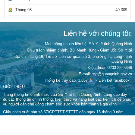
Tháng 08 :
49.309
Liên hệ với chúng tôi:
Mọi thông tin xin liên hệ: Sở Y tế tỉnh Quảng Ninh
Chịu trách nhiệm chính:
Bùi Mạnh Hùng - Giám đốc Sở Y tế
Địa chỉ: Tầng 19, Trụ sở Liên cơ quan số 3, phường Hạ Long - tỉnh
Quảng Ninh
Điện thoại: 0203.3825446
E-mail: syt@quangninh.gov.vn
Thống kê truy cập: 3.857
-
Liên kết facebook:
GIỚI THIỆU:
Trang thông tin chính thức của Sở Y tế tỉnh Quảng Ninh, cung cấp đầy
đủ các thông tin chính thống, kiến thức và hàng loạt các tiện ích để phục
vụ người dân chủ động chăm sóc sức khỏe bản thân và gia đình.
Giấy phép xuất bản số 67/GPTTĐT-STTTT cấp ngày 15 tháng 9 năm
2022 của Sở Thông tin và Truyền thông.
Cấm sao chép dưới mọi hình thức nếu không có sự chấp thuận bằng văn
bản.