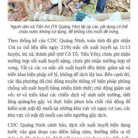
Người dân xã Tiền An (TX Quảng Yên) lật úp các vật dụng có thể
chứa nước không sử dụng, để không cho muỗi đẻ trứng.
Theo thống kê của CDC Quảng Ninh, toàn tỉnh đã ghi nhận
134 ca (số liệu đến ngày 23/9) mắc sốt xuất huyết tại 11/13
huyện, thị xã, thành phố (trừ Cô Tô, Tiên Yên), chưa ghi nhận
trường hợp sốt xuất huyết nặng, chưa ghi nhận trường hợp tử
vong. Tất cả các ca mắc sốt xuất huyết đều được giám sát và
triển khai biện pháp xử lý, không để dịch lây lan. Bên cạnh đó,
các địa phương đã chủ động truyền thông về biện pháp phòng
chống sốt xuất huyết bằng nhiều hình thức; chủ động giám sát
véc tơ và triển khai các chiến dịch vệ sinh môi trường, diệt
lăng quăng/bọ gậy và thực hiện phun hóa chất chủ động để
kiểm soát mật độ muỗi tại những khu vực có nguy cơ cao, các
khu vực có mật độ muỗi cao trên ngưỡng gây dịch.
CDC Quảng Ninh cảnh báo, dịch sốt xuất huyết hiện đang
bước vào giai đoạn cao điểm hằng năm, thường diễn ra từ