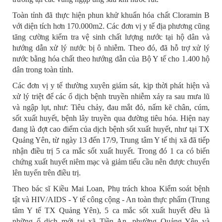
Toàn tỉnh đã thực hiện phun khử khuẩn hóa chất Cloramin B
với diện tích hơn 170.000m2. Các đơn vị y tế địa phương cũng
tăng cường kiểm tra vệ sinh chất lượng nước tại hộ dân và
hướng dẫn xử lý nước bị ô nhiễm. Theo đó, đã hỗ trợ xử lý
nước bằng hóa chất theo hướng dẫn của Bộ Y tế cho 1.400 hộ
dân trong toàn tỉnh.
Các đơn vị y tế thường xuyên giám sát, kịp thời phát hiện và
xử lý triệt để các ổ dịch bệnh truyền nhiễm xảy ra sau mưa lũ
và ngập lụt, như: Tiêu chảy, đau mắt đỏ, nấm kẽ chân, cúm,
sốt xuất huyết, bệnh lây truyền qua đường tiêu hóa. Hiện nay
đang là đợt cao điểm của dịch bệnh sốt xuất huyết, như tại TX
Quảng Yên, từ ngày 13 đến 17/9, Trung tâm Y tế thị xã đã tiếp
nhận điều trị 5 ca mắc sốt xuất huyết. Trong đó 1 ca có biến
chứng xuất huyết niêm mạc và giảm tiểu cầu nên được chuyển
lên tuyến trên điều trị.
Theo bác sĩ Kiều Mai Loan, Phụ trách khoa Kiểm soát bệnh
tật và HIV/AIDS - Y tế công cộng - An toàn thực phẩm (Trung
tâm Y tế TX Quảng Yên), 5 ca mắc sốt xuất huyết đều là
những ổ dịch mới tại xã Tiền An, phường Quảng Yên và