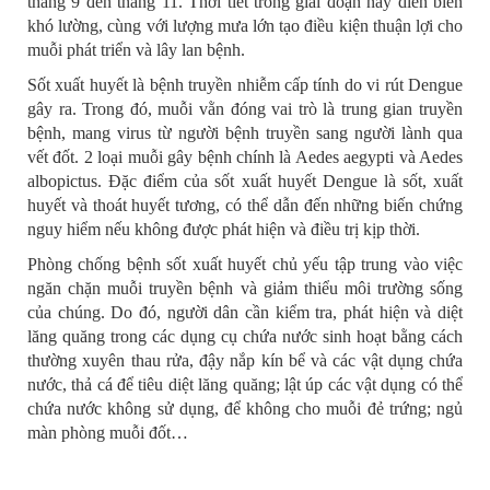
tháng 9 đến tháng 11. Thời tiết trong giai đoạn này diễn biến
khó lường, cùng với lượng mưa lớn tạo điều kiện thuận lợi cho
muỗi phát triển và lây lan bệnh.
Sốt xuất huyết là bệnh truyền nhiễm cấp tính do vi rút Dengue
gây ra. Trong đó, muỗi vằn đóng vai trò là trung gian truyền
bệnh, mang virus từ người bệnh truyền sang người lành qua
vết đốt. 2 loại muỗi gây bệnh chính là Aedes aegypti và Aedes
albopictus. Đặc điểm của sốt xuất huyết Dengue là sốt, xuất
huyết và thoát huyết tương, có thể dẫn đến những biến chứng
nguy hiểm nếu không được phát hiện và điều trị kịp thời.
Phòng chống bệnh sốt xuất huyết chủ yếu tập trung vào việc
ngăn chặn muỗi truyền bệnh và giảm thiểu môi trường sống
của chúng. Do đó, người dân cần kiểm tra, phát hiện và diệt
lăng quăng trong các dụng cụ chứa nước sinh hoạt bằng cách
thường xuyên thau rửa, đậy nắp kín bể và các vật dụng chứa
nước, thả cá để tiêu diệt lăng quăng; lật úp các vật dụng có thể
chứa nước không sử dụng, để không cho muỗi đẻ trứng; ngủ
màn phòng muỗi đốt…