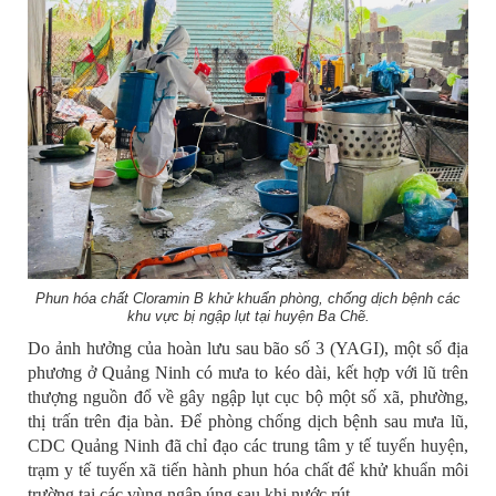
Phun hóa chất Cloramin B khử khuẩn phòng, chống dịch bệnh các
khu vực bị ngập lụt tại huyện Ba Chẽ.
Do ảnh hưởng của hoàn lưu sau bão số 3 (YAGI), một số địa
phương ở Quảng Ninh có mưa to kéo dài, kết hợp với lũ trên
thượng nguồn đổ về gây ngập lụt cục bộ một số xã, phường,
thị trấn trên địa bàn. Để phòng chống dịch bệnh sau mưa lũ,
CDC Quảng Ninh đã chỉ đạo các trung tâm y tế tuyến huyện,
trạm y tế tuyến xã tiến hành phun hóa chất để khử khuẩn môi
trường tại các vùng ngập úng sau khi nước rút.