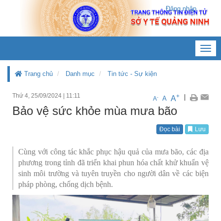
Đăng nhập
Toggl
navig
Trang chủ
Danh mục
Tin tức - Sự kiện
Thứ 4, 25/09/2024
|
11:11
+
|
A
-
A
A
Bảo vệ sức khỏe mùa mưa bão
Đọc bài
Lưu
Cùng với công tác khắc phục hậu quả của mưa bão, các địa
phương trong tỉnh đã triển khai phun hóa chất khử khuẩn vệ
sinh môi trường và tuyên truyền cho người dân về các biện
pháp phòng, chống dịch bệnh.