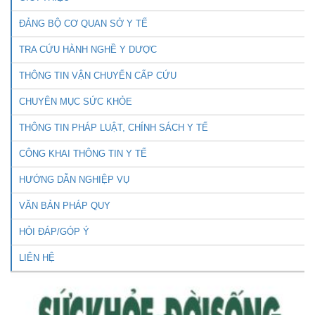
ĐẢNG BỘ CƠ QUAN SỞ Y TẾ
TRA CỨU HÀNH NGHỀ Y DƯỢC
THÔNG TIN VẬN CHUYỂN CẤP CỨU
CHUYÊN MỤC SỨC KHỎE
THÔNG TIN PHÁP LUẬT, CHÍNH SÁCH Y TẾ
CÔNG KHAI THÔNG TIN Y TẾ
HƯỚNG DẪN NGHIỆP VỤ
VĂN BẢN PHÁP QUY
HỎI ĐÁP/GÓP Ý
LIÊN HỆ