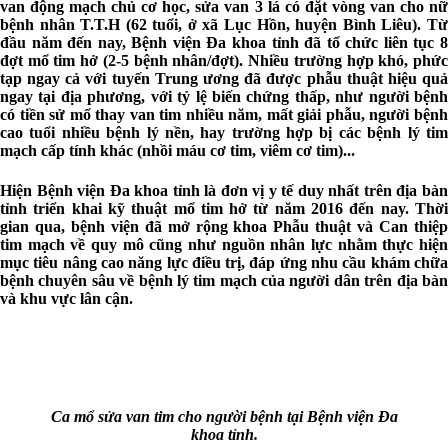
van động mạch chủ cơ học, sửa van 3 lá có đặt vòng van cho nữ
bệnh nhân T.T.H (62 tuổi, ở xã Lục Hồn, huyện Bình Liêu). Từ
đầu năm đến nay, Bệnh viện Đa khoa tỉnh đã tổ chức liên tục 8
đợt mổ tim hở (2-5 bệnh nhân/đợt). Nhiều trường hợp khó, phức
tạp ngay cả với tuyến Trung ương đã được phẫu thuật hiệu quả
ngay tại địa phương, với tỷ lệ biến chứng thấp, như người bệnh
có tiền sử mổ thay van tim nhiều năm, mất giải phẫu, người bệnh
cao tuổi nhiều bệnh lý nền, hay trường hợp bị các bệnh lý tim
mạch cấp tính khác (nhồi máu cơ tim, viêm cơ tim)...
Hiện Bệnh viện Đa khoa tỉnh là đơn vị y tế duy nhất trên địa bàn
tỉnh triển khai kỹ thuật mổ tim hở từ năm 2016 đến nay. Thời
gian qua, bệnh viện đã mở rộng khoa Phẫu thuật và Can thiệp
tim mạch về quy mô cũng như nguồn nhân lực nhằm thực hiện
mục tiêu nâng cao năng lực điều trị, đáp ứng nhu cầu khám chữa
bệnh chuyên sâu về bệnh lý tim mạch của người dân trên địa bàn
và khu vực lân cận.
Ca mổ sửa van tim cho người bệnh tại Bệnh viện Đa
khoa tỉnh.