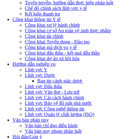
Tuyên truyền, hướng dẫn thực hiện pháp luật
Chế độ chính sách lĩnh vực y tế
Kết luận thanh tra
Công khai thông tin Y tế
Công khai xư lý hành chính
Công khai cơ sở An toàn vệ sinh thực phẩm
Công khai tài chính
Công khai Tuyển dụng - Đào tạo
Công khai giá dịch vụ y tế
Công khai đấu thầu - kết quả đấu thầu
Công khai dự án xã hội hóa
Hướng dẫn nghiệp vụ
Lĩnh vực Y
Lĩnh vực Dược
Ban tin cảnh giác dược
Lĩnh vực Đấu thầu
Lĩnh vực Văn thư - Lưu trữ
Lĩnh vực Cải cách hành chính
Lĩnh vực Bảo vệ Bí mật nhà nước
Lĩnh vực Công nghệ thông tin
Lĩnh vực Quản lý chất lượng (ISO)
Văn bản pháp quy
Văn bản chỉ đạo điều hành
Văn bản quy phạm pháp luật
Hỏi đáp/Góp ý