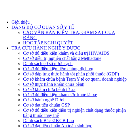
Giới thiệu
ĐẢNG BỘ CƠ QUAN SỞ Y TẾ
CÁC VĂN BẢN KIỂM TRA, GIÁM SÁT CỦA
ĐẢNG
HỌC TẬP NGHỊ QUYẾT
TRA CỨU HÀNH NGHỀ Y DƯỢC
Cơ sở đủ điều kiện khám và điều trị HIV/AIDS
Cơ sở điều trị nghiện chất bằng Methadone
Danh sách cơ sở nước sạch
Cơ sở đủ điều kiện tiêm chủng dịch vụ
Cơ sở đáp ứng thực hành tốt phân phối thuốc (GDP)
Cơ sở khám chữa bệnh Trạm Y tế cơ quan, doanh nghiệp
Cơ sở thực hành khám chữa bệnh
Cơ sở khám chữa bệnh từ xa
Cơ sở đủ điều kiện khám sức khỏe lái xe
Cơ sở hành nghề Dược
Cơ sở đạt tiêu chuẩn GSP
Cơ sở đủ điều kiện điều trị nghiện chất dạng thuốc phiện
bằng thuốc thay thế
Danh sách Bác sĩ KCB Lao
Cơ sở đạt tiêu chuẩn An toàn sinh học