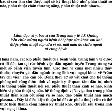
bác sĩ còn làm chủ được một số kỹ thuật khó như phẫu thuật sọ
não, phẫu thuật chấn thương nặng, phẫu thuật mắt phaco…
Lãnh đạo và y, bác sĩ của Trung tâm y tế TX Quảng
Yên chúc mừng người bệnh hồi phục sức khỏe sau khi
được phẫu thuật cấp cứu vì sốc mất máu do chửa ngoài
tử cung bị vỡ.
Hằng năm, các kíp phẫu thuật của bệnh viện, trung tâm y tế được
cử đi đào tạo tại các bệnh viện đầu ngành tuyến Trung ương và
một số bệnh viện tuyến tỉnh. Các đơn vị cũng mời nhiều thầy
thuốc, chuyên gia đầu ngành trong lĩnh vực ngoại khoa về “cầm
tay chỉ việc” cho cán bộ. Đồng thời, cơ sở vật chất cho hệ thống
phòng mổ cũng được tỉnh và ngành y tế quan tâm đầu tư, như:
Hệ thống phẫu thuật nội soi, phẫu thuật thần kinh sọ não, kính
hiển vi phẫu thuật sọ não, hệ thống định vị Navigation trong phẫu
thuật thần kinh cột sống và sọ não, dao phẫu thuật hàn mạch
plasma… Đây là điều kiện thuận lợi để các phẫu thuật viên có thể
thực hiện thành công nhiều kỹ thuật khó, chuyên sâu trong lĩnh
vực ngoại khoa.