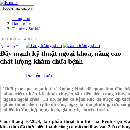
Toggle navigation
Đăng nhập
Trang chủ
Danh mục
Tin tức - Sự kiện
Thứ 4, 06/11/2024
|
08:37
|
+
-
A
A
A
Đẩy mạnh kỹ thuật ngoại khoa, nâng cao
chất lượng khám chữa bệnh
Đọc bài
Lưu
Thời gian qua ngành Y tế Quảng Ninh đã quan tâm đầu tư,
phát triển nhiều kỹ thuật chuyên sâu tiên tiến trong chuyên
ngành ngoại khoa. Từ đó, nhiều ca bệnh khó đã được kịp thời
phẫu thuật, điều trị thành công ngay tại địa phương, cứu sống
nhiều trường hợp nguy kịch, giảm tỷ lệ chuyển tuyến.
Cuối tháng 10/2024, kíp phẫu thuật tim hở của Bệnh viện Đa
khoa tỉnh đã thực hiện thành công ca mổ tim thay van 2 lá cơ học,