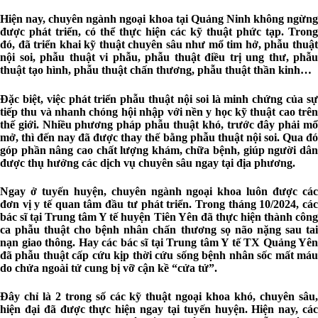
Hiện nay, chuyên ngành ngoại khoa tại Quảng Ninh không ngừng
được phát triển, có thể thực hiện các kỹ thuật phức tạp. Trong
đó, đã triển khai kỹ thuật chuyên sâu như mổ tim hở, phẫu thuật
nội soi, phẫu thuật vi phẫu, phẫu thuật điều trị ung thư, phẫu
thuật tạo hình, phẫu thuật chấn thương, phẫu thuật thần kinh…
Đặc biệt, việc phát triển phẫu thuật nội soi là minh chứng của sự
tiếp thu và nhanh chóng hội nhập với nền y học kỹ thuật cao trên
thế giới. Nhiều phương pháp phẫu thuật khó, trước đây phải mổ
mở, thì đến nay đã được thay thế bằng phẫu thuật nội soi. Qua đó
góp phần nâng cao chất lượng khám, chữa bệnh, giúp người dân
được thụ hưởng các dịch vụ chuyên sâu ngay tại địa phương.
Ngay ở tuyến huyện, chuyên ngành ngoại khoa luôn được các
đơn vị y tế quan tâm đầu tư phát triển. Trong tháng 10/2024, các
bác sĩ tại Trung tâm Y tế huyện Tiên Yên đã thực hiện thành công
ca phẫu thuật cho bệnh nhân chấn thương sọ não nặng sau tai
nạn giao thông. Hay các bác sĩ tại Trung tâm Y tế TX Quảng Yên
đã phẫu thuật cấp cứu kịp thời cứu sống bệnh nhân sốc mất máu
do chửa ngoài tử cung bị vỡ cận kề “cửa tử”.
Đây chỉ là 2 trong số các kỹ thuật ngoại khoa khó, chuyên sâu,
hiện đại đã được thực hiện ngay tại tuyến huyện. Hiện nay, các