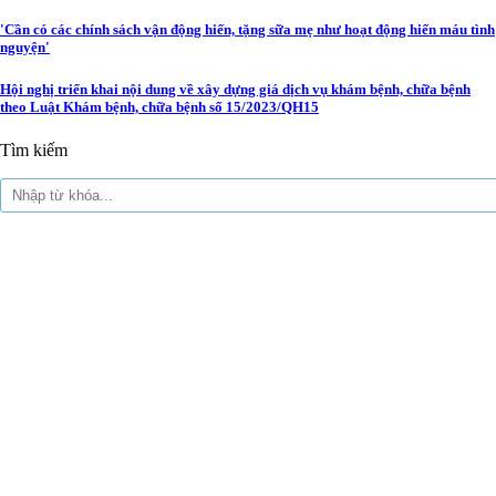
'Cần có các chính sách vận động hiến, tặng sữa mẹ như hoạt động hiến máu tình
nguyện'
Hội nghị triển khai nội dung về xây dựng giá dịch vụ khám bệnh, chữa bệnh
theo Luật Khám bệnh, chữa bệnh số 15/2023/QH15
Tìm kiếm