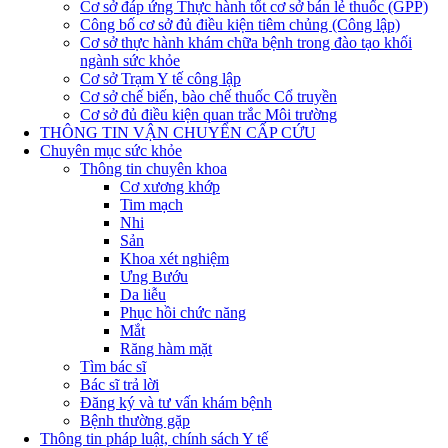
Cơ sở đáp ứng Thực hành tốt cơ sở bán lẻ thuốc (GPP)
Công bố cơ sở đủ điều kiện tiêm chủng (Công lập)
Cơ sở thực hành khám chữa bệnh trong đào tạo khối
ngành sức khỏe
Cơ sở Trạm Y tế công lập
Cơ sở chế biến, bào chế thuốc Cổ truyền
Cơ sở đủ điều kiện quan trắc Môi trường
THÔNG TIN VẬN CHUYỂN CẤP CỨU
Chuyên mục sức khỏe
Thông tin chuyên khoa
Cơ xương khớp
Tim mạch
Nhi
Sản
Khoa xét nghiệm
Ưng Bướu
Da liễu
Phục hồi chức năng
Mắt
Răng hàm mặt
Tìm bác sĩ
Bác sĩ trả lời
Đăng ký và tư vấn khám bệnh
Bệnh thường gặp
Thông tin pháp luật, chính sách Y tế