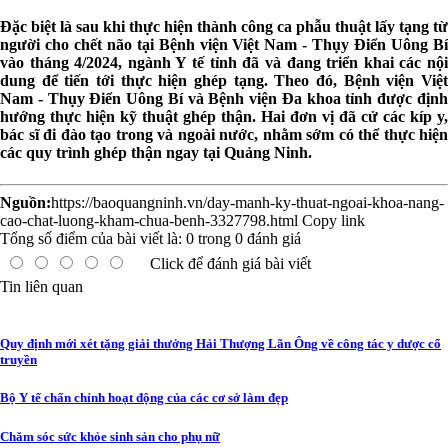
Đặc biệt là sau khi thực hiện thành công ca phẫu thuật lấy tạng từ
người cho chết não tại Bệnh viện Việt Nam - Thụy Điển Uông Bí
vào tháng 4/2024, ngành Y tế tỉnh đã và đang triển khai các nội
dung để tiến tới thực hiện ghép tạng. Theo đó, Bệnh viện Việt
Nam - Thụy Điển Uông Bí và Bệnh viện Đa khoa tỉnh được định
hướng thực hiện kỹ thuật ghép thận. Hai đơn vị đã cử các kíp y,
bác sĩ đi đào tạo trong và ngoài nước, nhằm sớm có thể thực hiện
các quy trình ghép thận ngay tại Quảng Ninh.
Nguồn:
https://baoquangninh.vn/day-manh-ky-thuat-ngoai-khoa-nang-
cao-chat-luong-kham-chua-benh-3327798.html
Copy link
Tổng số điểm của bài viết là:
0
trong
0
đánh giá
Click để đánh giá bài viết
Tin liên quan
Quy định mới xét tặng giải thưởng Hải Thượng Lãn Ông về công tác y dược cổ
truyền
Bộ Y tế chấn chỉnh hoạt động của các cơ sở làm đẹp
Chăm sóc sức khỏe sinh sản cho phụ nữ