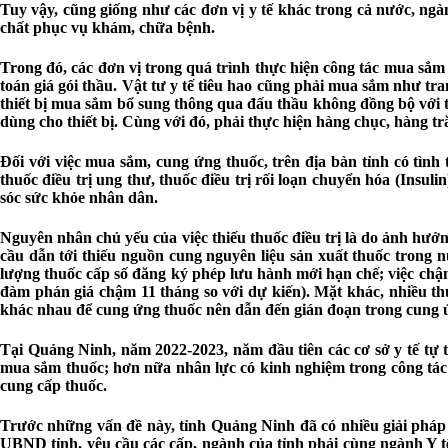
Tuy vậy, cũng giống như các đơn vị y tế khác trong cả nước, ngà
chất phục vụ khám, chữa bệnh.
Trong đó, các đơn vị trong quá trình thực hiện công tác mua sắm 
toán giá gói thầu. Vật tư y tế tiêu hao cũng phải mua sắm như tra
thiết bị mua sắm bổ sung thông qua đấu thầu không đồng bộ với tra
dùng cho thiết bị. Cùng với đó, phải thực hiện hàng chục, hàng t
Đối với việc mua sắm, cung ứng thuốc, trên địa bàn tỉnh có tình 
thuốc điều trị ung thư, thuốc điều trị rối loạn chuyển hóa (In
sóc sức khỏe nhân dân.
Nguyên nhân chủ yếu của việc thiếu thuốc điều trị là do ảnh hưởn
cầu dẫn tới thiếu nguồn cung nguyên liệu sản xuất thuốc trong n
lượng thuốc cấp số đăng ký phép lưu hành mới hạn chế; việc chậm
đàm phán giá chậm 11 tháng so với dự kiến). Mặt khác, nhiều th
khác nhau để cung ứng thuốc nên dẫn đến gián đoạn trong cung ứn
Tại Quảng Ninh, năm 2022-2023, năm đầu tiên các cơ sở y tế tự t
mua sắm thuốc; hơn nữa nhân lực có kinh nghiệm trong công tác 
cung cấp thuốc.
Trước những vấn đề này, tỉnh Quảng Ninh đã có nhiều giải pháp
UBND tỉnh, yêu cầu các cấp, ngành của tỉnh phải cùng ngành Y tế