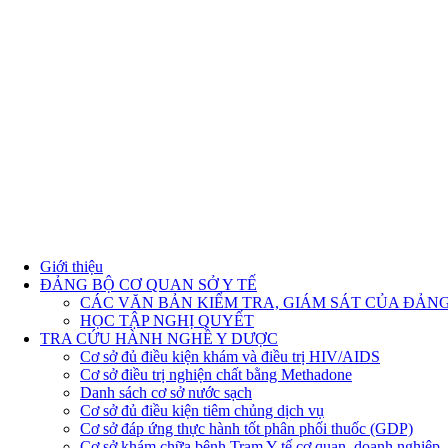
Giới thiệu
ĐẢNG BỘ CƠ QUAN SỞ Y TẾ
CÁC VĂN BẢN KIỂM TRA, GIÁM SÁT CỦA ĐẢN
HỌC TẬP NGHỊ QUYẾT
TRA CỨU HÀNH NGHỀ Y DƯỢC
Cơ sở đủ điều kiện khám và điều trị HIV/AIDS
Cơ sở điều trị nghiện chất bằng Methadone
Danh sách cơ sở nước sạch
Cơ sở đủ điều kiện tiêm chủng dịch vụ
Cơ sở đáp ứng thực hành tốt phân phối thuốc (GDP)
Cơ sở khám chữa bệnh Trạm Y tế cơ quan, doanh nghiệp