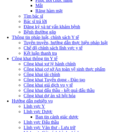
Phục hồi chức năng
Mắt
Răng hàm mặt
Tìm bác sĩ
Bác sĩ trả lời
Đăng ký và tư vấn khám bệnh
Bệnh thường gặp
Thông tin pháp luật, chính sách Y tế
Tuyên truyền, hướng dẫn thực hiện pháp luật
Chế độ chính sách lĩnh vực y tế
Kết luận thanh tra
Công khai thông tin Y tế
Công khai xư lý hành chính
Công khai cơ sở An toàn vệ sinh thực phẩm
Công khai tài chính
Công khai Tuyển dụng - Đào tạo
Công khai giá dịch vụ y tế
Công khai đấu thầu - kết quả đấu thầu
Công khai dự án xã hội hóa
Hướng dẫn nghiệp vụ
Lĩnh vực Y
Lĩnh vực Dược
Ban tin cảnh giác dược
Lĩnh vực Đấu thầu
Lĩnh vực Văn thư - Lưu trữ