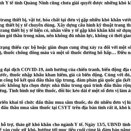
nh Y tế tỉnh Quảng Ninh cũng chưa giải quyết được những khó khă
trang thiết bị, vật tư, hóa chất tại đơn vị gặp nhiều khó khăn v
ng thiết bị y tế chuyên dùng. Xây dựng cấu hình kỹ thuật trang th
ng thiết bị y tế hiện có, nhân viên y tế gặp khó khăn khi sử dụng
răm gói thầu trong năm, nên không đủ nhân lực, không có thời gia
trạng thiếu cục bộ hoặc gián đoạn cung ứng xảy ra đối với một số
sulin), thuốc chống đông máu và một số thuốc đường hô hấp… Điề
g đại dịch COVID-19, ảnh hưởng của chiến tranh, biến động địa ch
ước, thuốc nhập khẩu khan hiếm, giá cả biến động. Cùng với đó, 
 công bố kết quả đấu thầu tập trung, đàm phán giá quốc gia (kết 
uốc không lựa chọn được nhà thầu trong quá trình đấu thầu rộng
g. Tình hình nợ tiền thuốc, đôi lúc kéo dài ở một số đơn vị làm
riển khai tổ chức đấu thầu mua sắm thuốc, do đó nhiều đơn vị lú
đấu thầu mua sắm thuốc tại CSYT trên địa bàn tỉnh rất ít, khó k
 hỗ trợ, tháo gỡ khó khăn cho ngành Y tế. Ngày 13/5, UBND tỉn
 vào cuộc gỡ khó, hướng tới mục tiêu cuối cùng là đảm bảo năng 