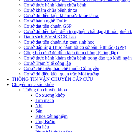
Cơ sở thực hành khám chữa bệnh
Cơ sở khám chữa bệnh từ xa
Cơ sở đủ điều kiện khám sức khỏe lái xe
Cơ sở hành nghề Dược
Cơ sở đạt tiêu chuẩn GSP
Cơ sở đủ điều kiện điều trị nghiện chất dạng thuốc phiện 
Danh sách Bác sĩ KCB Lao
Cơ sở đạt tiêu chuẩn An toàn sinh học
Cơ sở đáp ứng Thực hành tốt cơ sở bán lẻ thuốc (GPP)
Công bố cơ sở đủ điều kiện tiêm chủng (Công lập)
Cơ sở thực hành khám chữa bệnh trong đào tạo khối ngàn
Cơ sở Trạm Y tế công lập
Cơ sở chế biến, bào chế thuốc Cổ truyền
Cơ sở đủ điều kiện quan trắc Môi trường
THÔNG TIN VẬN CHUYỂN CẤP CỨU
Chuyên mục sức khỏe
Thông tin chuyên khoa
Cơ xương khớp
Tim mạch
Nhi
Sản
Khoa xét nghiệm
Ưng Bướu
Da liễu