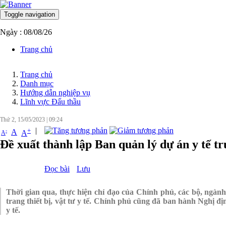
Toggle navigation
Ngày : 08/08/26
Trang chủ
Trang chủ
Danh mục
Hướng dẫn nghiệp vụ
Lĩnh vực Đấu thầu
Thứ 2, 15/05/2023
|
09:24
|
+
-
A
A
A
Đề xuất thành lập Ban quản lý dự án y tế tr
Đọc bài
Lưu
Thời gian qua, thực hiện chỉ đạo của Chính phủ, các bộ, ngàn
trang thiết bị, vật tư y tế. Chính phủ cũng đã ban hành Nghị đị
y tế.