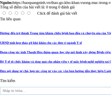
Nguồn:
https://baoquangninh.vn/thao-go-kho-khan-vuong-mac-trong-vi
Tổng số điểm của bài viết là:
0
trong
0
đánh giá
Click để đánh giá bài viết
Tin liên quan
Hướng đến trở thành Trung tâm khám chữa bệnh ban đầu và chuyên sâu của V
UBND tỉnh họp tháo gỡ khó khăn cho các đơn vị ngành Y tế
Đoàn công tác tỉnh Thanh Hóa thăm quan, học tập mô hình xây dựng Bệnh viện
Bộ Y tế tổ chức khám và tặng quà cho nhân viên y tế mắc bệnh nghề nghiệp tại
Đưa nội dung tự chủ, hợp tác công tư vào các văn bản hướng dẫn thực hiện Lu
Tìm kiếm