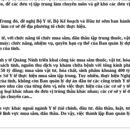
heo, để các đơn vị tập trung làm chuyên môn và gỡ khó các đơn vị
 Trong đó, đề nghị Bộ Y tế, Bộ Kế hoạch và Đầu tư sớm ban hành
 làm cơ sở để địa phương tổ chức thực hiện.
ế, với chức năng tổ chức mua sắm, đấu thầu tập trung thuốc, vật
 bộ máy; chức năng, nhiệm vụ, quyền hạn cụ thể của Ban quản lý dự
 của tỉnh.
h y tế Quảng Ninh triển khai công tác mua sắm thuốc, vật tư, hóa
ân sách tỉnh, nguồn thu dịch vụ khám chữa bệnh với tổng kinh phí
50 tỷ đồng; mua sắm vật tư, hóa chất, sinh phẩm khoảng 400 tỷ
uộc Sở Y tế thực hiện mua sắm tập trung. Tuy nhiên, thực hiện Nghị
ủa tỉnh, không còn Ban quản lý dự án đầu tư các công trình Y tế
theo nhu cầu của từng đơn vị, nên việc thực hiện của các cơ sở y tế
loại khác nhau do đơn vị trúng thầu khác nhau; các cơ sở y tế ở
vận chuyển cao...
 vực khác ngoài ngành Y tế (tài chính, đầu tư, đấu thầu, luật, tư
ề lĩnh vực mua sắm, đấu thầu. Do vậy, việc thành lập Ban quản lý