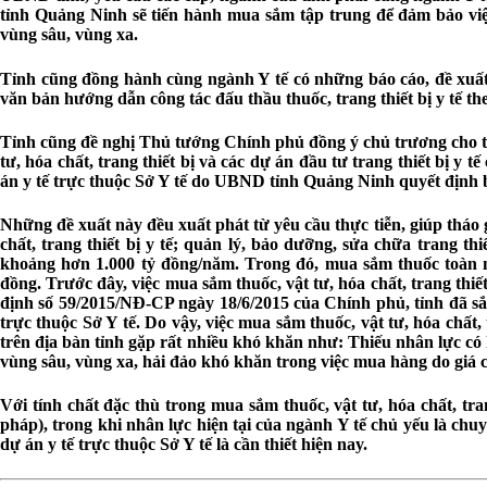
tỉnh Quảng Ninh sẽ tiến hành mua sắm tập trung để đảm bảo việc 
vùng sâu, vùng xa.
Tỉnh cũng đồng hành cùng ngành Y tế có những báo cáo, đề xuất 
văn bản hướng dẫn công tác đấu thầu thuốc, trang thiết bị y tế t
Tỉnh cũng đề nghị Thủ tướng Chính phủ đồng ý chủ trương cho tỉn
tư, hóa chất, trang thiết bị và các dự án đầu tư trang thiết bị 
án y tế trực thuộc Sở Y tế do UBND tỉnh Quảng Ninh quyết định b
Những đề xuất này đều xuất phát từ yêu cầu thực tiễn, giúp tháo 
chất, trang thiết bị y tế; quản lý, bảo dưỡng, sửa chữa trang t
khoảng hơn 1.000 tỷ đồng/năm. Trong đó, mua sắm thuốc toàn n
đồng. Trước đây, việc mua sắm thuốc, vật tư, hóa chất, trang thiế
định số 59/2015/NĐ-CP ngày 18/6/2015 của Chính phủ, tỉnh đã sắp
trực thuộc Sở Y tế. Do vậy, việc mua sắm thuốc, vật tư, hóa chất, 
trên địa bàn tỉnh gặp rất nhiều khó khăn như: Thiếu nhân lực có
vùng sâu, vùng xa, hải đảo khó khăn trong việc mua hàng do giá ca
Với tính chất đặc thù trong mua sắm thuốc, vật tư, hóa chất, tra
pháp), trong khi nhân lực hiện tại của ngành Y tế chủ yếu là chu
dự án y tế trực thuộc Sở Y tế là cần thiết hiện nay.