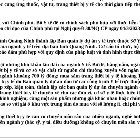
cung ứng thuốc, vật tư, trang thiết bị y tế cho thời gian tiếp t
với Chính phủ, Bộ Y tế để có chính sách phù hợp với thực tiễn.
heo chỉ đạo của Chính phủ tại Nghị quyết 30/NQ-CP ngày 04/3/2023
h Quảng Ninh thành lập Ban quản lý dự án y tế trực thuộc Sở Y t
y tế của ngành y tế trên địa bàn tỉnh Quảng Ninh. Cơ cấu tổ chức,
ảo đảm phù hợp với quy định của pháp luật và tình hình thực tiễn
gỡ những khó khăn lâu dài của ngành Y tế. Bởi lẽ, hằng năm, ngàn
hiết bị y tế và cơ sở vật chất từ nguồn chi thường xuyên vốn ng
gành khoảng 700 tỷ đồng; mua sắm trang thiết bị y tế khoảng 1
t bị y tế do Ban quản lý dự án đầu tư các công trình Y tế trực th
 xếp, kiện toàn, thành lập các ban quản lý dự án chuyên ngành c
trang thiết bị y tế chuyển về cho các đơn vị, cơ sở y tế thực hiện 
 kinh nghiệm; cùng một sản phẩm nhưng giá khác nhau hoặc chủng 
o so với giá ở khu vực trung tâm do mua với số lượng ít, chi phí 
ng thiết bị y tế cần có chuyên môn sâu của nhiều ngành, nghề lĩnh
yên ngành y (bác sỹ, y tá, điều dưỡng) không có chuyên môn sâu v