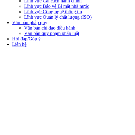
Lĩnh vực Cải cách hành chính
Lĩnh vực Bảo vệ Bí mật nhà nước
Lĩnh vực Công nghệ thông tin
Lĩnh vực Quản lý chất lượng (ISO)
Văn bản pháp quy
Văn bản chỉ đạo điều hành
Văn bản quy phạm pháp luật
Hỏi đáp/Góp ý
Liên hệ