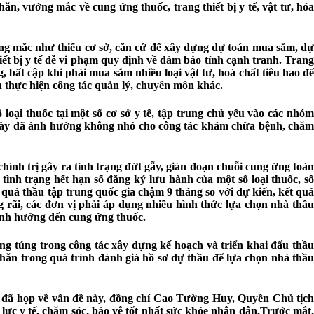
n, vướng mắc về cung ứng thuốc, trang thiết bị y tế, vật tư, hóa
ướng mắc như thiếu cơ sở, căn cứ để xây dựng dự toán mua sắm, dự
iết bị y tế dễ vi phạm quy định về đảm bảo tính cạnh tranh. Trang
, bất cập khi phải mua sắm nhiều loại vật tư, hoá chất tiêu hao để
n thực hiện công tác quản lý, chuyên môn khác.
 loại thuốc tại một số cơ sở y tế, tập trung chủ yếu vào các nhóm
u này đã ảnh hưởng không nhỏ cho công tác khám chữa bệnh, chăm
ính trị gây ra tình trạng đứt gẫy, gián đoạn chuỗi cung ứng toàn
tình trạng hết hạn số đăng ký lưu hành của một số loại thuốc, số
quả thầu tập trung quốc gia chậm 9 tháng so với dự kiến, kết quả
 rãi, các đơn vị phải áp dụng nhiều hình thức lựa chọn nhà thầu
 ảnh hưởng đến cung ứng thuốc.
ng túng trong công tác xây dựng kế hoạch và triển khai đấu thầu
hăn trong quá trình đánh giá hồ sơ dự thầu để lựa chọn nhà thầu
h đã họp về vấn đề này, đồng chí Cao Tường Huy, Quyền Chủ tịch
lực y tế, chăm sóc, bảo vệ tốt nhất sức khỏe nhân dân.Trước mắt,