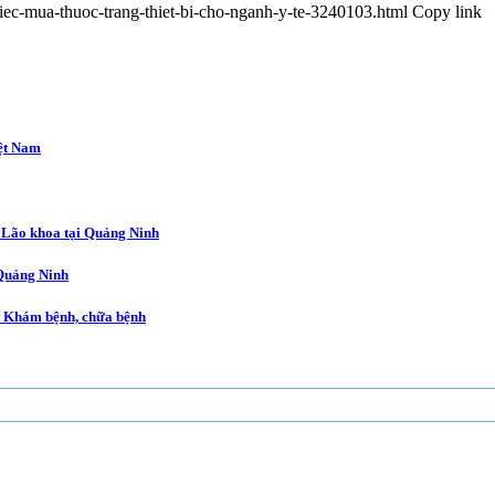
ec-mua-thuoc-trang-thiet-bi-cho-nganh-y-te-3240103.html
Copy link
iệt Nam
 Lão khoa tại Quảng Ninh
 Quảng Ninh
ật Khám bệnh, chữa bệnh