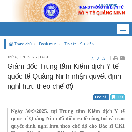
Đăng nhập
Toggl
navig
Trang chủ
Danh mục
Tin tức - Sự kiện
Thứ 4, 01/10/2025
|
14:31
+
|
A
-
A
A
Giám đốc Trung tâm Kiểm dịch Y tế
quốc tế Quảng Ninh nhận quyết định
nghỉ hưu theo chế độ
Đọc bài
Lưu
Ngày 30/9/2025, tại Trung tâm Kiểm dịch Y tế
quốc tế Quảng Ninh đã diễn ra lễ công bố và trao
quyết định nghỉ hưu theo chế độ cho Bác sĩ CKI