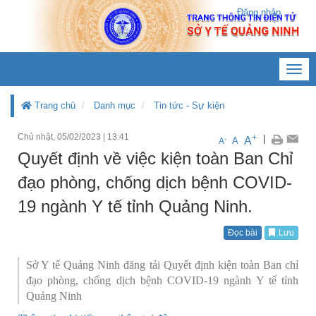
Đăng nhập
Toggl
navig
Trang chủ
Danh mục
Tin tức - Sự kiện
Chủ nhật, 05/02/2023
|
13:41
+
|
A
-
A
A
Quyết định về việc kiện toàn Ban Chỉ
đạo phòng, chống dịch bệnh COVID-
19 ngành Y tế tỉnh Quảng Ninh.
Đọc bài
Lưu
Sở Y tế Quảng Ninh đăng tải Quyết định kiện toàn Ban chỉ
đạo phòng, chống dịch bệnh COVID-19 ngành Y tế tỉnh
Quảng Ninh