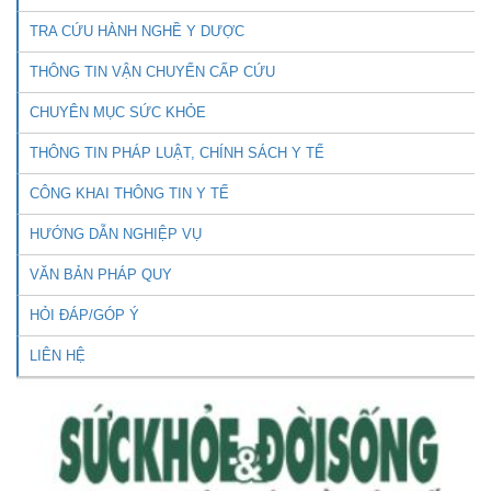
TRA CỨU HÀNH NGHỀ Y DƯỢC
THÔNG TIN VẬN CHUYỂN CẤP CỨU
CHUYÊN MỤC SỨC KHỎE
THÔNG TIN PHÁP LUẬT, CHÍNH SÁCH Y TẾ
CÔNG KHAI THÔNG TIN Y TẾ
HƯỚNG DẪN NGHIỆP VỤ
VĂN BẢN PHÁP QUY
HỎI ĐÁP/GÓP Ý
LIÊN HỆ