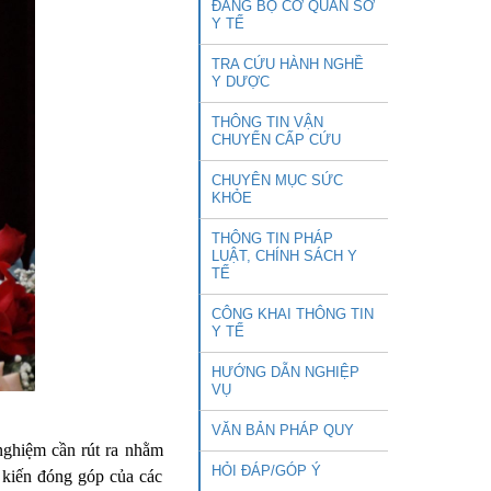
ĐẢNG BỘ CƠ QUAN SỞ
Y TẾ
TRA CỨU HÀNH NGHỀ
Y DƯỢC
THÔNG TIN VẬN
CHUYỂN CẤP CỨU
CHUYÊN MỤC SỨC
KHỎE
THÔNG TIN PHÁP
LUẬT, CHÍNH SÁCH Y
TẾ
CÔNG KHAI THÔNG TIN
Y TẾ
HƯỚNG DẪN NGHIỆP
VỤ
VĂN BẢN PHÁP QUY
nghiệm cần rút ra nhằm
HỎI ĐÁP/GÓP Ý
ý kiến đóng góp của các