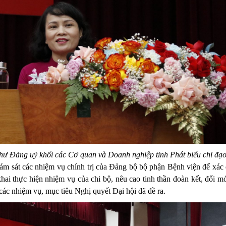
thư Đảng uỷ khối các Cơ quan và Doanh nghiệp tỉnh Phát biểu chỉ đạo
át các nhiệm vụ chính trị của Đảng bộ bộ phận Bệnh viện để xác 
n khai thực hiện nhiệm vụ của chi bộ, nêu cao tinh thần đoàn kết, đổi m
các nhiệm vụ, mục tiêu Nghị quyết Đại hội đã đề ra.