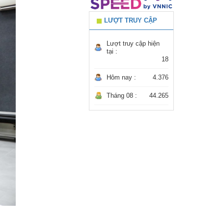
LƯỢT TRUY CẬP
Lượt truy cập hiện
tại :
18
Hôm nay :
4.376
Tháng 08 :
44.265