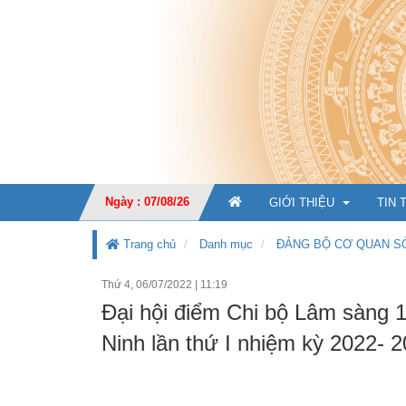
Ngày : 07/08/26
GIỚI THIỆU
TIN 
Trang chủ
Danh mục
ĐẢNG BỘ CƠ QUAN S
Thứ 4, 06/07/2022
|
11:19
GIỚI THIỆU CHUNG
Đại hội điểm Chi bộ Lâm sàng 
CHỨC NĂNG, NHIỆM V
Ninh lần thứ I nhiệm kỳ 2022- 2
TỔ CHỨC BỘ MÁY
Ban Giá
KẾ HOẠCH PHÁT TRIỂ
Văn phò