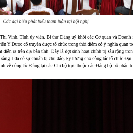
Các đại biểu phát biểu tham luận tại hội nghị
 Vinh, Tỉnh ủy viên, Bí thư Đảng uỷ khối các Cơ quan và Doanh n
n Y Dược cổ truyền được tổ chức trong thời điểm có ý nghĩa quan trọ
iễn ra trên địa bàn tỉnh. Đây là đợt sinh hoạt chính trị sâu rộng tro
sàng 1 đã có sự chuẩn bị chu đáo, kỹ lưỡng cho công tác tổ chức Đại h
h về công tác Đảng tại các Chi bộ trực thuộc các Đảng bộ bộ phận t