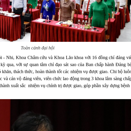
Toàn cảnh đại hội
 - Nhi, Khoa Châm cứu và Khoa Lão khoa với 16 đồng chí đảng viê
m kỳ qua, với sự quan tâm chỉ đạo sát sao của Ban chấp hành Đảng 
hăn, thách thức, hoàn thành tốt các nhiệm vụ được giao. Chi bộ luôn 
hức và cán vộ đảng viên, viên chức lao động trong 3 khoa lâm sàng ch
thành xuất sắc nhiệm vụ chính trị được giao, góp phần xây dựng bệnh