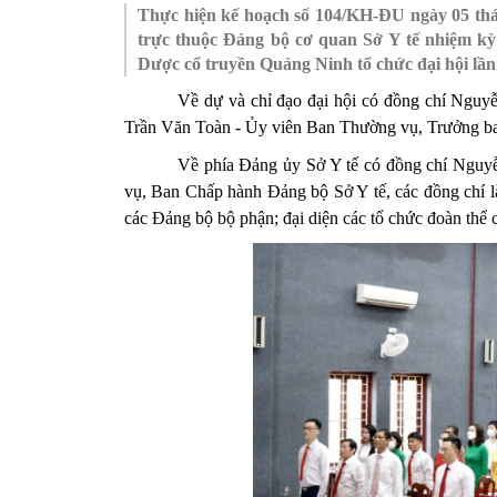
Thực hiện kế hoạch số 104/KH-ĐU ngày 05 th
SƠ ĐỒ TỔ CHỨC BỘ 
Nghiệp 
trực thuộc Đảng bộ cơ quan Sở Y tế nhiệm kỳ
Dược cổ truyền Quảng Ninh tổ chức đại hội lần 
LỊCH SỬ Y TẾ QUẢNG
Nghiệp 
Về dự và chỉ đạo đại hội có đồng chí Nguyễ
QUY CHẾ LÀM VIỆC SỞ
Kế hoạch
Trần Văn Toàn - Ủy viên Ban Thường vụ, Trưởng ba
Phòng Dâ
Về phía Đảng ủy Sở Y tế có đồng chí Nguyễ
vụ, Ban Chấp hành Đảng bộ Sở Y tế, các đồng chí là
Phòng Bả
các Đảng bộ bộ phận; đại diện các tổ chức đoàn thể
Cơ quan,