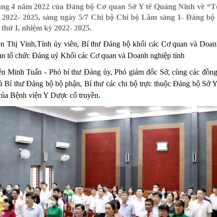
áng 4 năm 2022 của Đảng bộ Cơ quan Sở Y tế Quảng Ninh về “Tổ
MÁY
vụ Y
Bảo hiểm Y tế
Hiên mô, tạng
 2022- 2025, sáng ngày 5/7 Chi bộ Chi bộ Lâm sàng 1- Đảng bộ
thứ I, nhiệm kỳ 2022- 2025.
 NINH
vụ Dược
Phòng chống tệ nạn xã hội
n Thị Vinh,Tỉnh ủy viên, Bí thư Đảng bộ khối các Cơ quan và Doanh
 Y TẾ
 tài chính
An toàn vệ sinh thực phẩm
n tổ chức Đảng uỷ Khối các Cơ quan và Doanh nghiệp tỉnh
n số và Phát triển
Khám chữa bệnh
n Minh Tuấn - Phó bí thư Đảng ủy, Phó giám đốc Sở, cùng các đồn
 Bí thư Đảng bộ bộ phận, Bí thư các chi bộ trực thuộc Đảng bộ Sở Y 
o trợ xã hội và Trẻ em
Dược và Mỹ phẩm
 của Bệnh viện Y Dược cổ truyền.
 đơn vị trực thuộc
Phòng bệnh
Tài chính kế toán
Trang thiết bị y tế
Tổ chức cán bộ
Giám định
Nghiên cứu KH & CNTT