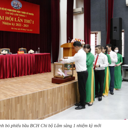
ành bỏ phiếu bầu BCH Chi bộ Lâm sàng 1 nhiệm kỳ mới