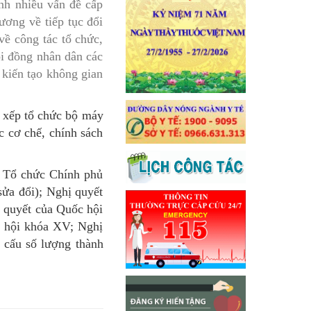
ịnh nhiều vấn đề cấp
ơng về tiếp tục đổi
về công tác tổ chức,
ội đồng nhân dân các
 kiến tạo không gian
p xếp tổ chức bộ máy
c cơ chế, chính sách
t Tổ chức Chính phủ
sửa đổi); Nghị quyết
ị quyết của Quốc hội
c hội khóa XV; Nghị
 cấu số lượng thành