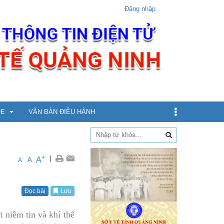
Đăng nhập
ỎE
VĂN BẢN ĐIỀU HÀNH
dịch
+
|
A
-
A
A
xin
Đọc bài
Lưu
ừ 5 - dưới 12 tuổi
 niềm tin và khí thế