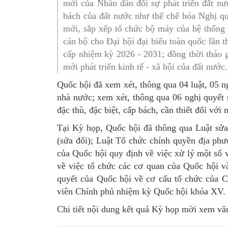
mới của Nhân dân đối sự phát triển đất nư
SƠ ĐỒ TỔ CHỨC BỘ 
Nghiệp 
bách của đất nước như thể chế hóa Nghị q
mới, sắp xếp tổ chức bộ máy của hệ thống ch
LỊCH SỬ Y TẾ QUẢNG
Nghiệp 
cán bộ cho Đại hội đại biểu toàn quốc lần
cấp nhiệm kỳ 2026 - 2031; đồng thời tháo 
QUY CHẾ LÀM VIỆC SỞ
Kế hoạch
mới phát triển kinh tế - xã hội của đất nước.
Phòng Dâ
Quốc hội đã xem xét, thông qua 04 luật, 05 n
Phòng Bả
nhà nước; xem xét, thông qua 06 nghị quyết n
đặc thù, đặc biệt, cấp bách, cần thiết đối với
Cơ quan,
Tại Kỳ họp, Quốc hội đã thông qua Luật sửa
(sửa đổi); Luật Tổ chức chính quyền địa phư
của Quốc hội quy định về việc xử lý một số 
về việc tổ chức các cơ quan của Quốc hội 
quyết của Quốc hội về cơ cấu tổ chức của 
viên Chính phủ nhiệm kỳ Quốc hội khóa XV.
Chi tiết nội dung kết quả Kỳ họp mời xem vă