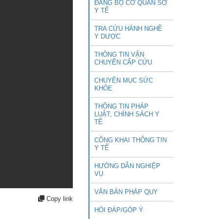
ĐẢNG BỘ CƠ QUAN SỞ
Y TẾ
TRA CỨU HÀNH NGHỀ
Y DƯỢC
THÔNG TIN VẬN
CHUYỂN CẤP CỨU
CHUYÊN MỤC SỨC
KHỎE
THÔNG TIN PHÁP
LUẬT, CHÍNH SÁCH Y
TẾ
CÔNG KHAI THÔNG TIN
Y TẾ
HƯỚNG DẪN NGHIỆP
VỤ
VĂN BẢN PHÁP QUY
Copy link
HỎI ĐÁP/GÓP Ý