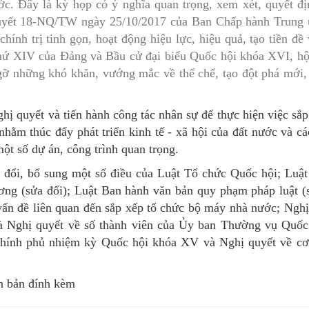
ớc. Đây là kỳ họp có ý nghĩa quan trọng, xem xét, quyết đ
MÁY
vụ Y
Bảo hiểm Y tế
Hiên mô, tạng
uyết 18-NQ/TW ngày 25/10/2017 của Ban Chấp hành Trung ư
ính trị tinh gọn, hoạt động hiệu lực, hiệu quả, tạo tiền đề 
 NINH
vụ Dược
Phòng chống tệ nạn xã hội
 thứ XIV của Đảng và Bầu cử đại biểu Quốc hội khóa XVI, h
gỡ những khó khăn, vướng mắc về thể chế, tạo đột phá mới,
 Y TẾ
 tài chính
An toàn vệ sinh thực phẩm
n số và Phát triển
Khám chữa bệnh
ghị quyết và tiến hành công tác nhân sự để thực hiện việc sắ
o trợ xã hội và Trẻ em
Dược và Mỹ phẩm
hằm thúc đẩy phát triển kinh tế - xã hội của đất nước và cá
 một số dự án, công trình quan trọng.
 đơn vị trực thuộc
Phòng bệnh
 đổi, bổ sung một số điều của Luật Tổ chức Quốc hội; Luậ
Tài chính kế toán
ơng (sửa đổi); Luật Ban hành văn bản quy phạm pháp luật (
vấn đề liên quan đến sắp xếp tổ chức bộ máy nhà nước; Ngh
Trang thiết bị y tế
và Nghị quyết về số thành viên của Ủy ban Thường vụ Quố
Tổ chức cán bộ
Chính phủ nhiệm kỳ Quốc hội khóa XV và Nghị quyết về cơ
Giám định
n bản đính kèm
Nghiên cứu KH & CNTT