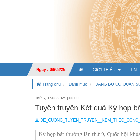
Ngày : 08/08/26
GIỚI THIỆU
TIN 
Trang chủ
Danh mục
ĐẢNG BỘ CƠ QUAN S
Thứ 6, 07/03/2025
|
00:00
GIỚI THIỆU CHUNG
Tuyên truyền Kết quả Kỳ họp b
CHỨC NĂNG, NHIỆM V
DE_CUONG_TUYEN_TRUYEN__KEM_THEO_CONG_VA
TỔ CHỨC BỘ MÁY
Ban Giá
Kỳ họp bất thường lần thứ 9, Quốc hội khó
KẾ HOẠCH PHÁT TRIỂ
Văn phò