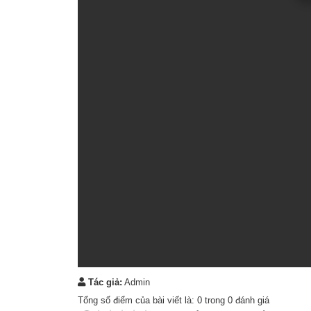
Tác giả:
Admin
Tổng số điểm của bài viết là:
0
trong
0
đánh giá