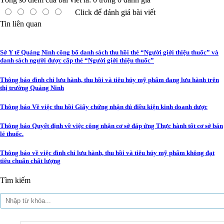
Click để đánh giá bài viết
Tin liên quan
Sở Y tế Quảng Ninh công bố danh sách thu hồi thẻ “Người giới thiệu thuốc” và
danh sách người được cấp thẻ “Người giới thiệu thuốc”
Thông báo đình chỉ lưu hành, thu hồi và tiêu hủy mỹ phẩm đang lưu hành trên
thị trường Quảng Ninh
Thông báo Về việc thu hồi Giấy chứng nhận đủ điều kiện kinh doanh dược
Thông báo Quyết định về việc công nhận cơ sở đáp ứng Thực hành tốt cơ sở bán
lẻ thuốc.
Thông báo về việc đình chỉ lưu hành, thu hồi và tiêu hủy mỹ phẩm không đạt
tiêu chuẩn chất lượng
Tìm kiếm