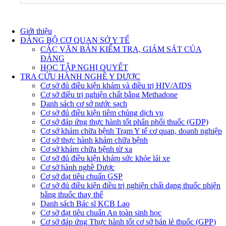
Giới thiệu
ĐẢNG BỘ CƠ QUAN SỞ Y TẾ
CÁC VĂN BẢN KIỂM TRA, GIÁM SÁT CỦA
ĐẢNG
HỌC TẬP NGHỊ QUYẾT
TRA CỨU HÀNH NGHỀ Y DƯỢC
Cơ sở đủ điều kiện khám và điều trị HIV/AIDS
Cơ sở điều trị nghiện chất bằng Methadone
Danh sách cơ sở nước sạch
Cơ sở đủ điều kiện tiêm chủng dịch vụ
Cơ sở đáp ứng thực hành tốt phân phối thuốc (GDP)
Cơ sở khám chữa bệnh Trạm Y tế cơ quan, doanh nghiệp
Cơ sở thực hành khám chữa bệnh
Cơ sở khám chữa bệnh từ xa
Cơ sở đủ điều kiện khám sức khỏe lái xe
Cơ sở hành nghề Dược
Cơ sở đạt tiêu chuẩn GSP
Cơ sở đủ điều kiện điều trị nghiện chất dạng thuốc phiện
bằng thuốc thay thế
Danh sách Bác sĩ KCB Lao
Cơ sở đạt tiêu chuẩn An toàn sinh học
Cơ sở đáp ứng Thực hành tốt cơ sở bán lẻ thuốc (GPP)