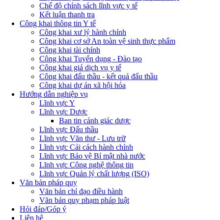
Chế độ chính sách lĩnh vực y tế
Kết luận thanh tra
Công khai thông tin Y tế
Công khai xư lý hành chính
Công khai cơ sở An toàn vệ sinh thực phẩm
Công khai tài chính
Công khai Tuyển dụng - Đào tạo
Công khai giá dịch vụ y tế
Công khai đấu thầu - kết quả đấu thầu
Công khai dự án xã hội hóa
Hướng dẫn nghiệp vụ
Lĩnh vực Y
Lĩnh vực Dược
Ban tin cảnh giác dược
Lĩnh vực Đấu thầu
Lĩnh vực Văn thư - Lưu trữ
Lĩnh vực Cải cách hành chính
Lĩnh vực Bảo vệ Bí mật nhà nước
Lĩnh vực Công nghệ thông tin
Lĩnh vực Quản lý chất lượng (ISO)
Văn bản pháp quy
Văn bản chỉ đạo điều hành
Văn bản quy phạm pháp luật
Hỏi đáp/Góp ý
Liên hệ