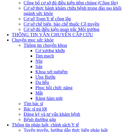
Công bố cơ sở đủ điều kiện tiêm chủng (Công lập)
Cơ sở thực hành khám chữa bệnh trong đào tạo khối
ngành sức khỏe
Cơ sở Trạm Y tế công lập
Cơ sở chế biến, bào chế thuốc Cổ truyền
Cơ sở đủ điều kiện quan trắc Môi trường
THÔNG TIN VẬN CHUYỂN CẤP CỨU
Chuyên mục sức khỏe
Thông tin chuyên khoa
Cơ xương khớp
Tim mạch
Nhi
Sản
Khoa xét nghiệm
Ưng Bướu
Da liễu
Phục hồi chức năng
Mắt
Răng hàm mặt
Tìm bác sĩ
Bác sĩ trả lời
Đăng ký và tư vấn khám bệnh
Bệnh thường gặp
Thông tin pháp luật, chính sách Y tế
Tuyên truyền, hướng dẫn thực hiện pháp luật