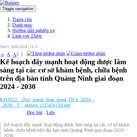
Toggle navigation
Đăng nhập
Trang chủ
Danh mục
Hướng dẫn nghiệp vụ
Lĩnh vực Dược
Thứ 6, 10/05/2024
|
14:11
|
+
-
A
A
A
Kế hoạch đẩy mạnh hoạt động dược lâm
sàng tại các cơ sở khám bệnh, chữa bệnh
trên địa bàn tỉnh Quảng Ninh giai đoạn
2024 - 2030
KH1922__Day_manh_hoat_dong_DLS_2024_-
_2030__F__signed_c115a3cc2d.pdf
Đọc bài
Lưu
Kế hoạch đẩy mạnh hoạt động dược lâm sàng tại các cơ sở khám
bệnh, chữa bệnh trên địa bàn tỉnh Quảng Ninh giai đoạn 2024 -
2030