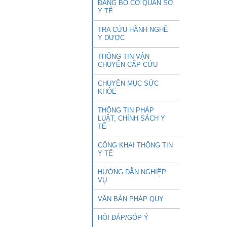
ĐẢNG BỘ CƠ QUAN SỞ
Y TẾ
TRA CỨU HÀNH NGHỀ
Y DƯỢC
THÔNG TIN VẬN
CHUYỂN CẤP CỨU
CHUYÊN MỤC SỨC
KHỎE
THÔNG TIN PHÁP
LUẬT, CHÍNH SÁCH Y
TẾ
CÔNG KHAI THÔNG TIN
Y TẾ
HƯỚNG DẪN NGHIỆP
VỤ
VĂN BẢN PHÁP QUY
HỎI ĐÁP/GÓP Ý