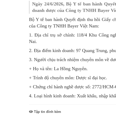
Ngày 24/6/2026, Bộ Y tế ban hành Quyết
SƠ ĐỒ TỔ CHỨC BỘ 
Nghiệp 
doanh dược của Công ty TNHH Bayer Vi
LỊCH SỬ Y TẾ QUẢNG
Nghiệp 
Bộ Y tế ban hành Quyết định thu hồi Giấy
của Công ty TNHH Bayer Việt Nam:
QUY CHẾ LÀM VIỆC SỞ
Kế hoạch
1. Địa chỉ trụ sở chính: 118/4 Khu Công n
Phòng Dâ
Nai.
Phòng Bả
2. Địa điểm kinh doanh: 97 Quang Trung, p
Cơ quan,
3. Người chịu trách nhiệm chuyên môn về dư
+ Họ và tên: La Hồng Nguyên.
+ Trình độ chuyên môn: Dược sĩ đại học.
+ Chứng chỉ hành nghề dược số: 2772/HCM-
4. Loại hình kinh doanh: Xuất khẩu, nhập khẩ
Tập tin đính kèm