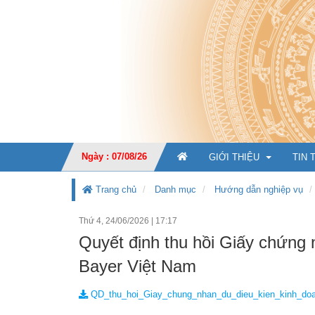
Ngày : 07/08/26
GIỚI THIỆU
TIN 
Trang chủ
Danh mục
Hướng dẫn nghiệp vụ
Thứ 4, 24/06/2026
|
17:17
GIỚI THIỆU CHUNG
Quyết định thu hồi Giấy chứng
CHỨC NĂNG, NHIỆM V
Bayer Việt Nam
TỔ CHỨC BỘ MÁY
Ban Giá
QD_thu_hoi_Giay_chung_nhan_du_dieu_kien_kinh_do
KẾ HOẠCH PHÁT TRIỂ
Văn phò