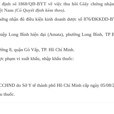
 định số 1860/QĐ-BYT về việc thu hồi Giấy chứng nhận
MÁY
vụ Y
Bảo hiểm Y tế
Hiên mô, tạng
ệt Nam
(Có Quyết định kèm theo).
 NINH
vụ Dược
Phòng chống tệ nạn xã hội
 chứng nhận đủ điều kiện kinh doanh dược số 876/ĐKKDD-B
 Y TẾ
 tài chính
An toàn vệ sinh thực phẩm
ghiệp Long Bình hiện đại (Amata), phường Long Bình, TP 
n số và Phát triển
Khám chữa bệnh
o trợ xã hội và Trẻ em
Dược và Mỹ phẩm
hường 8, quận Gò Vấp, TP. Hồ Chí Minh.
 đơn vị trực thuộc
Phòng bệnh
ợc phạm vi xuất khẩu, nhập khẩu thuốc:
Tài chính kế toán
Trang thiết bị y tế
CCHND do Sở Y tế thành phố Hồ Chí Minh cấp ngày 05/08/
Tổ chức cán bộ
u thuốc.
Giám định
Nghiên cứu KH & CNTT