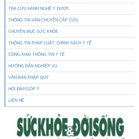
TRA CỨU HÀNH NGHỀ Y DƯỢC
THÔNG TIN VẬN CHUYỂN CẤP CỨU
CHUYÊN MỤC SỨC KHỎE
THÔNG TIN PHÁP LUẬT, CHÍNH SÁCH Y TẾ
CÔNG KHAI THÔNG TIN Y TẾ
HƯỚNG DẪN NGHIỆP VỤ
VĂN BẢN PHÁP QUY
HỎI ĐÁP/GÓP Ý
LIÊN HỆ