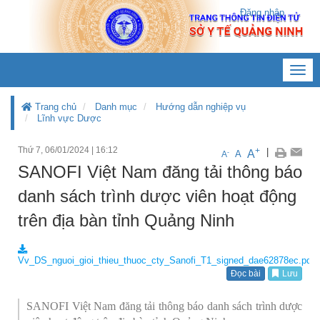
Đăng nhập
Toggl
navig
Trang chủ
Danh mục
Hướng dẫn nghiệp vụ
Lĩnh vực Dược
Thứ 7, 06/01/2024
|
16:12
+
|
A
-
A
A
SANOFI Việt Nam đăng tải thông báo
danh sách trình dược viên hoạt động
trên địa bàn tỉnh Quảng Ninh
Vv_DS_nguoi_gioi_thieu_thuoc_cty_Sanofi_T1_signed_dae62878ec.pdf
Đọc bài
Lưu
SANOFI Việt Nam đăng tải thông báo danh sách trình dược