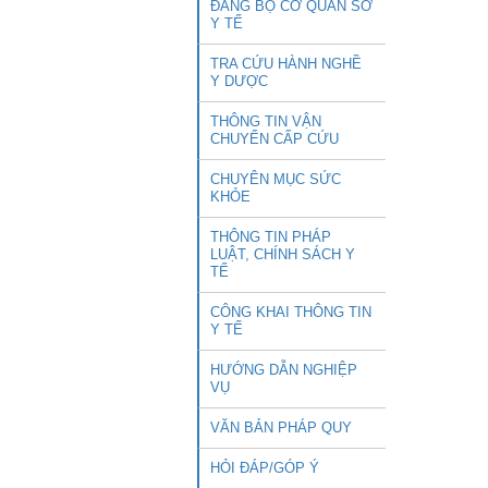
ĐẢNG BỘ CƠ QUAN SỞ
Y TẾ
TRA CỨU HÀNH NGHỀ
Y DƯỢC
THÔNG TIN VẬN
CHUYỂN CẤP CỨU
CHUYÊN MỤC SỨC
KHỎE
THÔNG TIN PHÁP
LUẬT, CHÍNH SÁCH Y
TẾ
CÔNG KHAI THÔNG TIN
Y TẾ
HƯỚNG DẪN NGHIỆP
VỤ
VĂN BẢN PHÁP QUY
HỎI ĐÁP/GÓP Ý