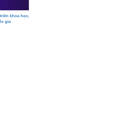
riển khoa học,
ốc gia