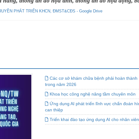
m nang, thông tin đồ họa tĩnh, thông tin đồ họa động, 
MÁY
vụ Y
Bảo hiểm Y tế
Hiên mô, tạng
RUYỀN PHÁT TRIỂN KHCN, ĐMST&CĐS - Google Drive
 NINH
vụ Dược
Phòng chống tệ nạn xã hội
 Y TẾ
 tài chính
An toàn vệ sinh thực phẩm
n số và Phát triển
Khám chữa bệnh
o trợ xã hội và Trẻ em
Dược và Mỹ phẩm
 đơn vị trực thuộc
Phòng bệnh
Các cơ sở khám chữa bệnh phải hoàn thành 
Tài chính kế toán
trong năm 2026
Khoa học công nghệ nâng tầm chuyên môn
Trang thiết bị y tế
Ứng dụng AI phát triển lĩnh vực chẩn đoán h
Tổ chức cán bộ
can thiệp
Triển khai đào tạo ứng dụng AI cho nhân viê
Giám định
Nghiên cứu KH & CNTT