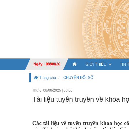
Ngày : 08/08/26
GIỚI THIỆU
TIN 
Trang chủ
CHUYÊN ĐỔI SỐ
Thứ 6, 08/08/2025
|
00:00
GIỚI THIỆU CHUNG
Tài liệu tuyên truyền về khoa h
CHỨC NĂNG, NHIỆM V
TỔ CHỨC BỘ MÁY
Ban Giá
Các tài liệu về tuyên truyền khoa học 
KẾ HOẠCH PHÁT TRIỂ
Văn phò