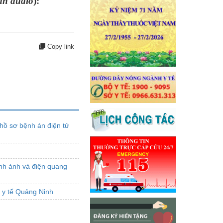
bản audio
):
Copy link
hồ sơ bệnh án điện tử
ình ảnh và điện quang
n y tế Quảng Ninh