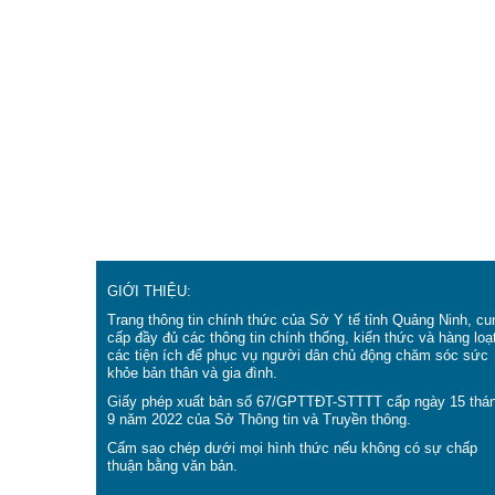
GIỚI THIỆU:
Trang thông tin chính thức của Sở Y tế tỉnh Quảng Ninh, cu
cấp đầy đủ các thông tin chính thống, kiến thức và hàng loạ
các tiện ích để phục vụ người dân chủ động chăm sóc sức
khỏe bản thân và gia đình.
Giấy phép xuất bản số 67/GPTTĐT-STTTT cấp ngày 15 thá
9 năm 2022 của Sở Thông tin và Truyền thông.
Cấm sao chép dưới mọi hình thức nếu không có sự chấp
thuận bằng văn bản.