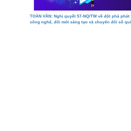
TOÀN VĂN: Nghị quyết 57-NQ/TW về đột phá phát t
công nghệ, đổi mới sáng tạo và chuyển đổi số qu