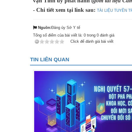
vận Tỉnh ủy phát hành (
gồm tài liệu Cẩ
SƠ ĐỒ TỔ CHỨC BỘ 
Nghiệp 
- Chi tiết xem tại link sau:
TÀI LIỆU TUYÊN T
LỊCH SỬ Y TẾ QUẢNG
Nghiệp 
Nguồn:
Đảng ủy Sở Y tế
QUY CHẾ LÀM VIỆC SỞ
Kế hoạch
Tổng số điểm của bài viết là:
0
trong
0
đánh giá
Click để đánh giá bài viết
Phòng Dâ
Phòng Bả
TIN LIÊN QUAN
Cơ quan,