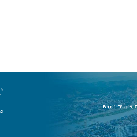
ng
t
Địa chỉ: Tầng 19, 
ng