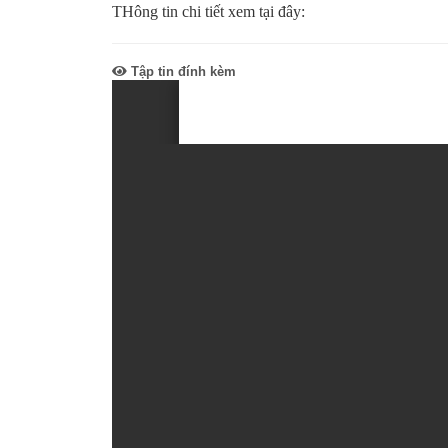
THông tin chi tiết xem tại đây:
SƠ ĐỒ TỔ CHỨC BỘ 
Nghiệp 
LỊCH SỬ Y TẾ QUẢNG
Nghiệp 
Tập tin đính kèm
QUY CHẾ LÀM VIỆC SỞ
Kế hoạch
Phòng Dâ
Phòng Bả
Cơ quan,