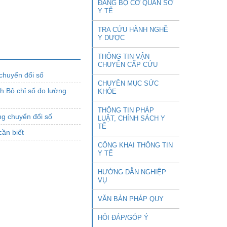
ĐẢNG BỘ CƠ QUAN SỞ
Y TẾ
TRA CỨU HÀNH NGHỀ
Y DƯỢC
THÔNG TIN VẬN
CHUYỂN CẤP CỨU
chuyển đổi số
CHUYÊN MỤC SỨC
 Bộ chỉ số đo lường
KHỎE
THÔNG TIN PHÁP
ng chuyển đổi số
LUẬT, CHÍNH SÁCH Y
TẾ
cần biết
CÔNG KHAI THÔNG TIN
Y TẾ
HƯỚNG DẪN NGHIỆP
VỤ
VĂN BẢN PHÁP QUY
HỎI ĐÁP/GÓP Ý