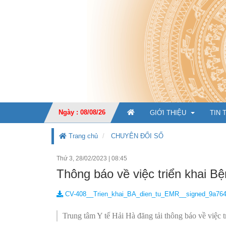
Ngày : 08/08/26
GIỚI THIỆU
TIN 
Trang chủ
CHUYÊN ĐỔI SỐ
Thứ 3, 28/02/2023
|
08:45
GIỚI THIỆU CHUNG
Thông báo về việc triển khai B
CHỨC NĂNG, NHIỆM V
CV-408__Trien_khai_BA_dien_tu_EMR__signed_9a764
TỔ CHỨC BỘ MÁY
Ban Giá
Trung tâm Y tế Hải Hà đăng tải thông báo về việc 
KẾ HOẠCH PHÁT TRIỂ
Văn phò