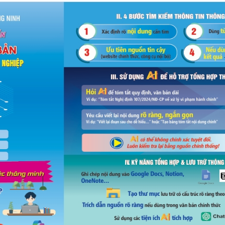
MÁY
vụ Y
Bảo hiểm Y tế
Hiên mô, tạng
 NINH
vụ Dược
Phòng chống tệ nạn xã hội
 Y TẾ
 tài chính
An toàn vệ sinh thực phẩm
n số và Phát triển
Khám chữa bệnh
o trợ xã hội và Trẻ em
Dược và Mỹ phẩm
 đơn vị trực thuộc
Phòng bệnh
Tài chính kế toán
Trang thiết bị y tế
Tổ chức cán bộ
Giám định
Nghiên cứu KH & CNTT