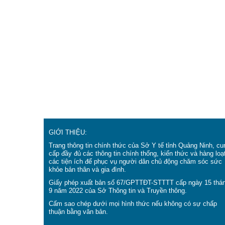
GIỚI THIỆU:
Trang thông tin chính thức của Sở Y tế tỉnh Quảng Ninh, cu
cấp đầy đủ các thông tin chính thống, kiến thức và hàng loạ
các tiện ích để phục vụ người dân chủ động chăm sóc sức
khỏe bản thân và gia đình.
Giấy phép xuất bản số 67/GPTTĐT-STTTT cấp ngày 15 thá
9 năm 2022 của Sở Thông tin và Truyền thông.
Cấm sao chép dưới mọi hình thức nếu không có sự chấp
thuận bằng văn bản.