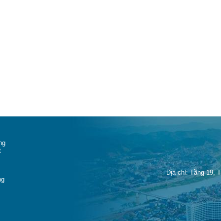
ng
t
Địa chỉ: Tầng 19, 
ng