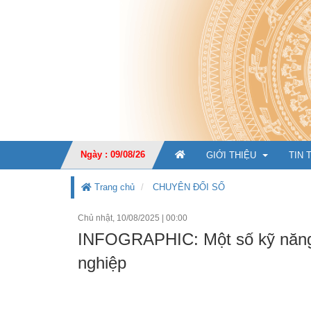
Ngày : 09/08/26
GIỚI THIỆU
TIN 
Trang chủ
CHUYÊN ĐỔI SỐ
Chủ nhật, 10/08/2025
|
00:00
GIỚI THIỆU CHUNG
INFOGRAPHIC: Một số kỹ năng 
CHỨC NĂNG, NHIỆM V
nghiệp
TỔ CHỨC BỘ MÁY
Ban Giá
KẾ HOẠCH PHÁT TRIỂ
Văn phò