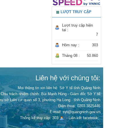
LƯỢT TRUY CẬP
Lượt truy cập hiện
tại :
7
Hôm nay :
303
Tháng 08 :
50.860
Liên hệ với chúng tôi:
Mọi thông tin xin liên hệ: Sở Y tế tỉnh Quảng Ninh
Chịu trách nhiệm chính:
Bùi Mạnh Hùng - Giám đốc Sở Y tế
Trụ sở Liên cơ quan số 3, phường Hạ Long - tỉnh Quảng Ninh
Điện thoại: 0203.3825446
E-mail: syt@quangninh.gov.vn
Thống kê truy cập: 303
-
Liên kết facebook: