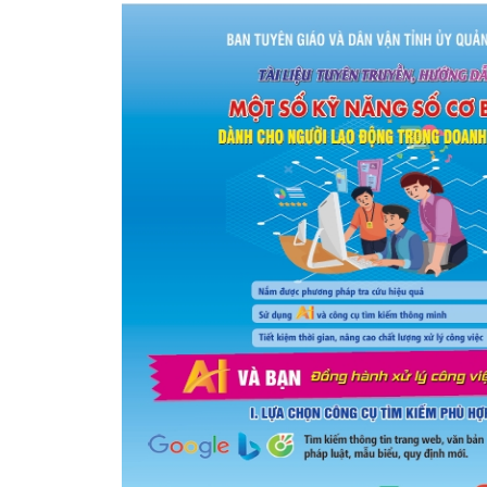
SƠ ĐỒ TỔ CHỨC BỘ 
Nghiệp 
LỊCH SỬ Y TẾ QUẢNG
Nghiệp 
QUY CHẾ LÀM VIỆC SỞ
Kế hoạch
Phòng Dâ
Phòng Bả
Cơ quan,