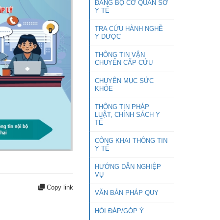
ĐẢNG BỘ CƠ QUAN SỞ
Y TẾ
TRA CỨU HÀNH NGHỀ
Y DƯỢC
THÔNG TIN VẬN
CHUYỂN CẤP CỨU
CHUYÊN MỤC SỨC
KHỎE
THÔNG TIN PHÁP
LUẬT, CHÍNH SÁCH Y
TẾ
CÔNG KHAI THÔNG TIN
Y TẾ
HƯỚNG DẪN NGHIỆP
VỤ
Copy link
VĂN BẢN PHÁP QUY
HỎI ĐÁP/GÓP Ý