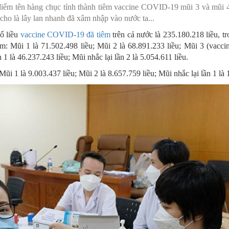
 điểm tên hàng chục tỉnh thành tiêm vaccine COVID-19 mũi 3 và mũi 
MÁY
vụ Y
Bảo hiểm Y tế
Hiên mô, tạng
 cho là lây lan nhanh đã xâm nhập vào nước ta...
số liều
 NINH
vụ Dược
vaccine COVID-19 đã tiêm
Phòng chống tệ nạn xã hội
trên cả nước là 235.180.218 liều, tr
ồm: Mũi 1 là 71.502.498 liều; Mũi 2 là 68.891.233 liều; Mũi 3 (vacci
 Y TẾ
 tài chính
An toàn vệ sinh thực phẩm
 1 là 46.237.243 liều; Mũi nhắc lại lần 2 là 5.054.611 liều.
 Mũi 1 là 9.003.437 liều; Mũi 2 là 8.657.759 liều; Mũi nhắc lại lần 1 là 
n số và Phát triển
Khám chữa bệnh
o trợ xã hội và Trẻ em
Dược và Mỹ phẩm
 đơn vị trực thuộc
Phòng bệnh
Tài chính kế toán
Trang thiết bị y tế
Tổ chức cán bộ
Giám định
Nghiên cứu KH & CNTT