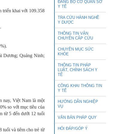
ĐẢNG BỘ CƠ QUAN SỞ
Y TẾ
h triển khai với 109.358
TRA CỨU HÀNH NGHỀ
Y DƯỢC
.
THÔNG TIN VẬN
CHUYỂN CẤP CỨU
0%).
CHUYÊN MỤC SỨC
KHỎE
ải Dương; Quảng Ninh;
THÔNG TIN PHÁP
LUẬT, CHÍNH SÁCH Y
TẾ
CÔNG KHAI THÔNG TIN
Y TẾ
n nay, Việt Nam là một
HƯỚNG DẪN NGHIỆP
VỤ
 30% so với mục tiêu của
em từ 5 đến dưới 12 tuổi
VĂN BẢN PHÁP QUY
HỎI ĐÁP/GÓP Ý
8 tuổi và tiêm cho trẻ từ