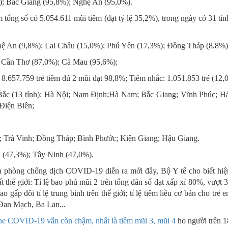
; Bắc Giang (95,8%); Nghệ An (95,0%).
 tổng số có 5.054.611 mũi tiêm (đạt tỷ lệ 35,2%), trong ngày có 31 tỉn
ệ An (9,8%); Lai Châu (15,0%); Phú Yên (17,3%); Đồng Tháp (8,8%)
 Cần Thơ (87,0%); Cà Mau (95,6%);
 8.657.759 trẻ tiêm đủ 2 mũi đạt 98,8%; Tiêm nhắc: 1.051.853 trẻ (12,
ắc (13 tỉnh): Hà Nội; Nam Định;Hà Nam; Bắc Giang; Vĩnh Phúc; H
Điện Biên;
g; Trà Vinh; Đồng Tháp; Bình Phước; Kiên Giang; Hậu Giang.
 (47,3%); Tây Ninh (47,0%).
a phòng chống dịch COVID-19 diễn ra mới đây, Bộ Y tế cho biết hiệ
ất thế giới: Tỉ lệ bao phủ mũi 2 trên tổng dân số đạt xấp xỉ 80%, vượt
 gấp đôi tỉ lệ trung bình trên thế giới; tỉ lệ tiêm liều cơ bản cho trẻ 
Đan Mạch, Ba Lan...
ine COVID-19 vẫn còn chậm, nhất là tiêm mũi 3, mũi 4
ho người trên 1