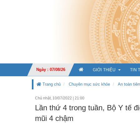
Ngày : 07/08/26
GIỚI THIỆU
TIN 
Trang chủ
Chuyên mục sức khỏe
An toàn tiê
Chủ nhật, 10/07/2022
|
21:00
GIỚI THIỆU CHUNG
Lần thứ 4 trong tuần, Bộ Y tế 
CHỨC NĂNG, NHIỆM V
mũi 4 chậm
TỔ CHỨC BỘ MÁY
Ban Giá
KẾ HOẠCH PHÁT TRIỂ
Văn phò