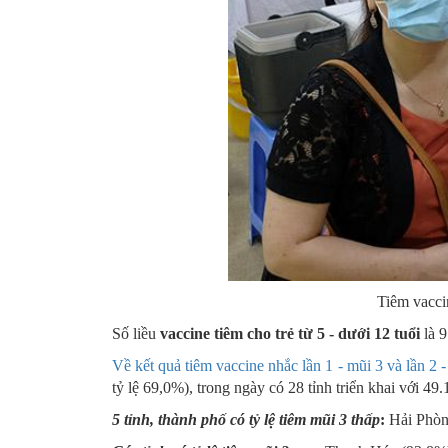
Tiêm vacc
Số liều
vaccine tiêm cho trẻ từ 5 - dưới 12 tuổi
là 9
Về kết quả tiêm vaccine nhắc lần 1 - mũi 3 và lần 2 -
tỷ lệ 69,0%), trong ngày có 28 tỉnh triển khai với 49
5 tỉnh, thành phố có tỷ lệ tiêm mũi 3 thấp
:
Hải Phòn