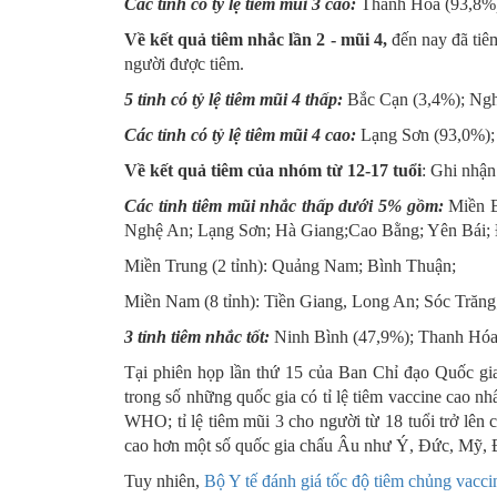
Các tỉnh có tỷ lệ tiêm mũi 3 cao:
Thanh Hóa (93,8%)
Về kết quả tiêm nhắc lần 2 - mũi 4,
đến nay đã tiêm
người được tiêm.
5 tỉnh có tỷ lệ tiêm mũi 4 thấp:
Bắc Cạn (3,4%); Ngh
Các tỉnh có tỷ lệ tiêm mũi 4 cao:
Lạng Sơn (93,0%);
Về kết quả tiêm của nhóm từ 12-17 tuổi
: Ghi nhận
Các tỉnh tiêm mũi nhắc thấp dưới 5% gồm:
Miền B
Nghệ An; Lạng Sơn; Hà Giang;Cao Bằng; Yên Bái; 
Miền Trung (2 tỉnh): Quảng Nam; Bình Thuận;
Miền Nam (8 tỉnh): Tiền Giang, Long An; Sóc Trăn
3 tỉnh tiêm nhắc tốt:
Ninh Bình (47,9%); Thanh Hóa
Tại phiên họp lần thứ 15 của Ban Chỉ đạo Quốc gi
trong số những quốc gia có tỉ lệ tiêm vaccine cao nh
WHO; tỉ lệ tiêm mũi 3 cho người từ 18 tuổi trở lên cao
cao hơn một số quốc gia chấu Âu như Ý, Đức, Mỹ, 
Tuy nhiên,
Bộ Y tế đánh giá tốc độ tiêm chủng vacc