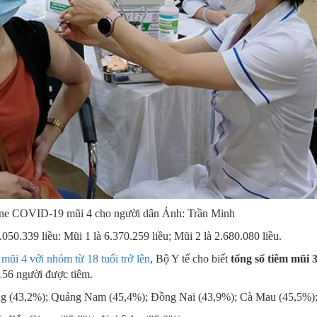
ine COVID-19 mũi 4 cho người dân Ảnh: Trần Minh
.050.339 liều: Mũi 1 là 6.370.259 liều; Mũi 2 là 2.680.080 liều.
 mũi 4 với nhóm từ 18 tuổi trở lên
, Bộ Y tế cho biết
tổng số tiêm mũi 
.156 người được tiêm.
g (43,2%); Quảng Nam (45,4%); Đồng Nai (43,9%); Cà Mau (45,5%);