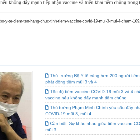
 nếu không đẩy mạnh tiếp nhận vaccine và triển khai tiêm chủng trong t
n-bo-y-te-diem-ten-hang-chuc-tinh-tiem-vaccine-covid-19-mui-3-mui-4-cham-
Thứ trưởng Bộ Y tế cùng hơn 200 người tiêm 
phát động tiêm mũi 3 và 4
Tốc độ tiêm vaccine COVID-19 mũi 3 và 4 ch
vaccine nếu không đẩy mạnh tiêm chủng
Thủ tướng Phạm Minh Chính yêu cầu đẩy nha
COVID-19 mũi 3, mũi 4
Cần biết: Sự khác nhau giữa tiêm vaccine C
mũi 3