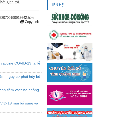
hời gian tới.
LIÊN HỆ
169220709190913642.htm
Copy link
vaccine COVID-19 tại lễ
ậm, nguy cơ phải hủy bỏ
nh tiêm vaccine phòng
OVID-19 mũi bổ sung và