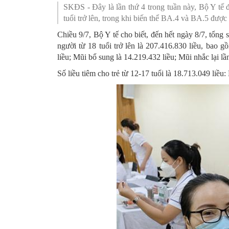
SKĐS - Đây là lần thứ 4 trong tuần này, Bộ Y tế
SƠ ĐỒ TỔ CHỨC BỘ 
Nghiệp 
tuổi trở lên, trong khi biến thể BA.4 và BA.5 được
Chiều 9/7, Bộ Y tế cho biết, đến hết ngày 8/7, tổng 
LỊCH SỬ Y TẾ QUẢNG
Nghiệp 
người từ 18 tuổi trở lên là 207.416.830 liều, bao g
QUY CHẾ LÀM VIỆC SỞ
Kế hoạch
liều; Mũi bổ sung là 14.219.432 liều; Mũi nhắc lại lần
Số liều tiêm cho trẻ từ 12-17 tuổi là 18.713.049 liều:
Phòng Dâ
Phòng Bả
Cơ quan,