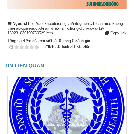
Nguồn:
https://suckhoedoisong.vn/infographic-8-dau-moc-khong-
the-nao-quen-suot-3-nam-viet-nam-chong-dich-covid-19-
169231030190750529.htm
Copy link
Tổng số điểm của bài viết là:
0
trong
0
đánh giá
Click để đánh giá bài viết
TIN LIÊN QUAN