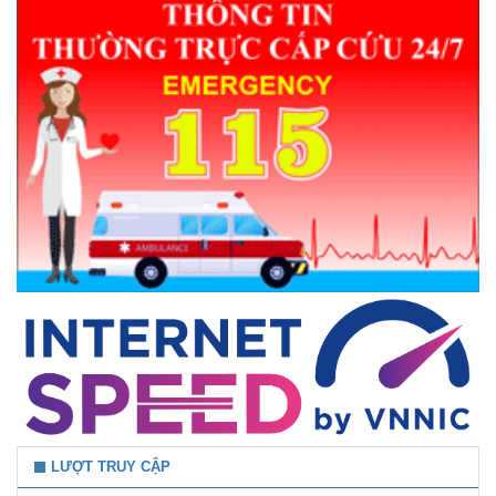
LƯỢT TRUY CẬP