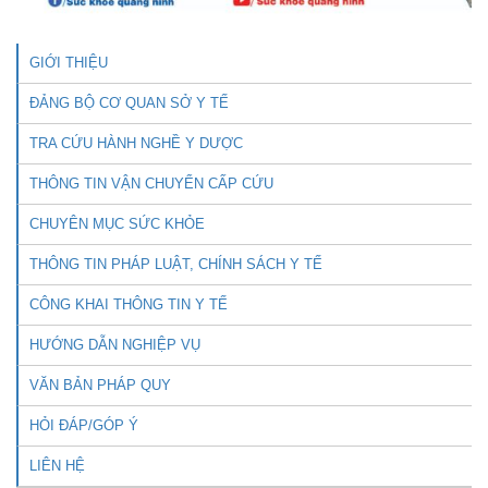
GIỚI THIỆU
ĐẢNG BỘ CƠ QUAN SỞ Y TẾ
TRA CỨU HÀNH NGHỀ Y DƯỢC
THÔNG TIN VẬN CHUYỂN CẤP CỨU
CHUYÊN MỤC SỨC KHỎE
THÔNG TIN PHÁP LUẬT, CHÍNH SÁCH Y TẾ
CÔNG KHAI THÔNG TIN Y TẾ
HƯỚNG DẪN NGHIỆP VỤ
VĂN BẢN PHÁP QUY
HỎI ĐÁP/GÓP Ý
LIÊN HỆ