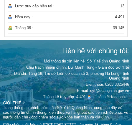
Lượt truy cập hiện tại :
13
Hôm nay :
4.491
Tháng 08 :
39.145
Liên hệ với chúng tôi:
Mọi thông tin xin liên hệ: Sở Y tế tỉnh Quảng Ninh
Chịu trách nhiệm chính:
Bùi Mạnh Hùng - Giám đốc Sở Y tế
Địa chỉ: Tầng 19, Trụ sở Liên cơ quan số 3, phường Hạ Long - tỉnh
Quảng Ninh
Điện thoại: 0203.3825446
E-mail: syt@quangninh.gov.vn
Thống kê truy cập: 4.491
-
Liên kết facebook:
GIỚI THIỆU:
Trang thông tin chính thức của Sở Y tế Quảng Ninh, cung cấp đầy đủ
các thông tin chính thống, kiến thức và hàng loạt các tiện ích để phục vụ
người dân chủ động chăm sóc sức khỏe bản thân và gia đình.
Giấy phép xuất bản số 67/GPTTĐT-STTTT cấp ngày 15 tháng 9 năm
2022 của Sở Thông tin và Truyền thông