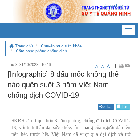
Đăng nhập
Toggl
navig
Trang chủ
Chuyên mục sức khỏe
Cẩm nang phòng chống dịch
Thứ 3, 31/10/2023
|
10:46
+
|
A
-
A
A
[Infographic] 8 dấu mốc không thể
nào quên suốt 3 năm Việt Nam
chống dịch COVID-19
Đọc bài
Lưu
SKĐS - Trải qua hơn 3 năm phòng, chống đại dịch COVID-
19, với tinh thần đặt sức khỏe, tính mạng của người dân lên
trên hết, trước hết, Việt Nam đã vượt qua đại dịch và trở