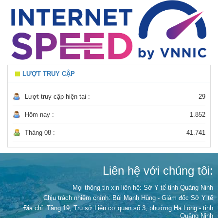
LƯỢT TRUY CẬP
Lượt truy cập hiện tại :
29
Hôm nay :
1.852
Tháng 08 :
41.741
Liên hệ với chúng tôi:
Mọi thông tin xin liên hệ: Sở Y tế tỉnh Quảng Ninh
Chịu trách nhiệm chính:
Bùi Mạnh Hùng - Giám đốc Sở Y tế
Địa chỉ: Tầng 19, Trụ sở Liên cơ quan số 3, phường Hạ Long - tỉnh
Quảng Ninh