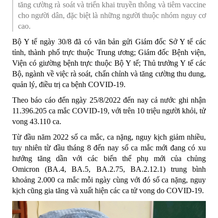
tăng cường rà soát và triển khai truyền thông và tiêm vaccine
cho người dân, đặc biệt là những người thuộc nhóm nguy cơ
cao.
Bộ Y tế ngày 30/8 đã có văn bản gửi Giám đốc Sở Y tế các
tỉnh, thành phố trực thuộc Trung ương; Giám đốc Bệnh viện,
Viện có giường bệnh trực thuộc Bộ Y tế; Thủ trưởng Y tế các
Bộ, ngành về việc rà soát, chấn chỉnh và tăng cường thu dung,
quản lý, điều trị
ca bệnh COVID-19
.
Theo báo cáo đến ngày 25/8/2022 đến nay cả nước ghi nhận
11.396.205 ca mắc COVID-19, với trên 10 triệu người khỏi, tử
vong 43.110 ca.
Từ đầu năm 2022 số ca mắc, ca nặng, nguy kịch giảm nhiều,
tuy nhiên từ đầu tháng 8 đến nay số ca mắc mới đang có xu
hướng tăng dần với
các biến thể phụ mới của chủng
Omicron
(BA.4, BA.5, BA.2.75, BA.2.12.1) trung bình
khoảng 2.000 ca mắc mỗi ngày cùng với đó
số ca nặng, nguy
kịch cũng gia tăng và xuất hiện các ca tử vong do COVID-19
.