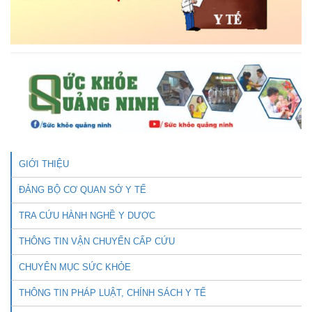
GIỚI THIỆU
ĐẢNG BỘ CƠ QUAN SỞ Y TẾ
TRA CỨU HÀNH NGHỀ Y DƯỢC
THÔNG TIN VẬN CHUYỂN CẤP CỨU
CHUYÊN MỤC SỨC KHỎE
THÔNG TIN PHÁP LUẬT, CHÍNH SÁCH Y TẾ