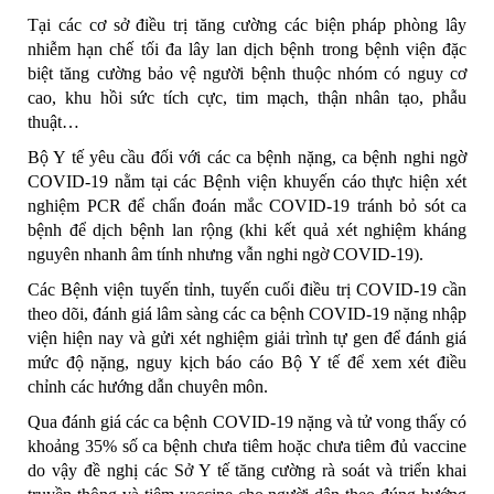
Tại các cơ sở điều trị tăng cường các biện pháp phòng lây
nhiễm hạn chế tối đa lây lan dịch bệnh trong bệnh viện đặc
biệt tăng cường bảo vệ người bệnh thuộc nhóm có nguy cơ
cao, khu hồi sức tích cực, tim mạch, thận nhân tạo, phẫu
thuật…
Bộ Y tế yêu cầu đối với các ca bệnh nặng, ca bệnh nghi ngờ
COVID-19 nằm tại các Bệnh viện khuyến cáo thực hiện xét
nghiệm PCR để chẩn đoán mắc COVID-19 tránh bỏ sót ca
bệnh để dịch bệnh lan rộng (khi kết quả xét nghiệm kháng
nguyên nhanh âm tính nhưng vẫn nghi ngờ COVID-19).
Các Bệnh viện tuyến tỉnh, tuyến cuối điều trị COVID-19 cần
theo dõi, đánh giá lâm sàng các ca bệnh COVID-19 nặng nhập
viện hiện nay và gửi xét nghiệm giải trình tự gen để đánh giá
mức độ nặng, nguy kịch báo cáo Bộ Y tế để xem xét điều
chỉnh các hướng dẫn chuyên môn.
Qua đánh giá các ca bệnh COVID-19 nặng và tử vong thấy có
khoảng 35% số ca bệnh chưa tiêm hoặc chưa tiêm đủ vaccine
do vậy đề nghị các Sở Y tế tăng cường rà soát và triển khai