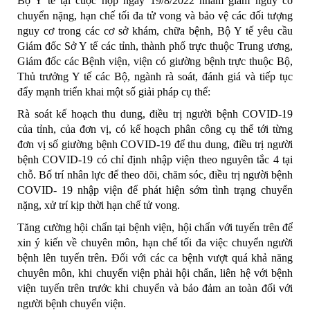
Bộ Y tế tại cuộc họp ngày 19/8/2022 nhằm giảm nguy cơ
chuyển nặng, hạn chế tối đa tử vong và bảo vệ các đối tượng
nguy cơ trong các cơ sở khám, chữa bệnh, Bộ Y tế yêu cầu
Giám đốc Sở Y tế các tỉnh, thành phố trực thuộc Trung ương,
Giám đốc các Bệnh viện, viện có giường bệnh trực thuộc Bộ,
Thủ trưởng Y tế các Bộ, ngành rà soát, đánh giá và tiếp tục
đẩy mạnh triển khai một số giải pháp cụ thể:
Rà soát kế hoạch thu dung, điều trị người bệnh COVID-19
của tỉnh, của đơn vị, có kế hoạch phân công cụ thể tới từng
đơn vị số giường bệnh COVID-19 để thu dung, điều trị người
bệnh COVID-19 có chỉ định nhập viện theo nguyên tắc 4 tại
chỗ. Bố trí nhân lực để theo dõi, chăm sóc, điều trị người bệnh
COVID- 19 nhập viện để phát hiện sớm tình trạng chuyển
nặng, xử trí kịp thời hạn chế tử vong.
Tăng cường hội chẩn tại bệnh viện, hội chẩn với tuyến trên để
xin ý kiến về chuyên môn, hạn chế tối đa việc chuyển người
bệnh lên tuyến trên. Đối với các ca bệnh vượt quá khả năng
chuyên môn, khi chuyển viện phải hội chẩn, liên hệ với bệnh
viện tuyến trên trước khi chuyển và bảo đảm an toàn đối với
người bệnh chuyển viện.