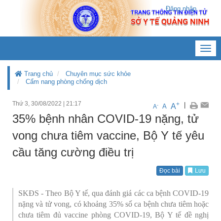
Đăng nhập
Toggl
navig
Trang chủ
Chuyên mục sức khỏe
Cẩm nang phòng chống dịch
Thứ 3, 30/08/2022
|
21:17
+
|
A
-
A
A
35% bệnh nhân COVID-19 nặng, tử
vong chưa tiêm vaccine, Bộ Y tế yêu
cầu tăng cường điều trị
Đọc bài
Lưu
SKĐS - Theo Bộ Y tế, qua đánh giá các ca bệnh COVID-19
nặng và tử vong, có khoảng 35% số ca bệnh chưa tiêm hoặc
chưa tiêm đủ vaccine phòng COVID-19, Bộ Y tế đề nghị