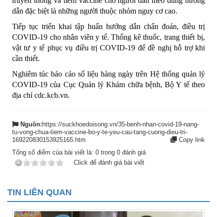
truyền thông và tiêm vaccine cho người dân theo đúng hướng
dẫn đặc biệt là những người thuộc nhóm nguy cơ cao.
Tiếp tục triển khai tập huấn hướng dẫn chẩn đoán, điều trị
COVID-19 cho nhân viên y tế. Thống kê thuốc, trang thiết bị,
vật tư y tế phục vụ điều trị COVID-19 để đề nghị hỗ trợ khi
cần thiết.
Nghiêm túc báo cáo số liệu hàng ngày trên Hệ thống quản lý
COVID-19 của Cục Quản lý Khám chữa bệnh, Bộ Y tế theo
địa chỉ cdc.kcb.vn.
Nguồn:
https://suckhoedoisong.vn/35-benh-nhan-covid-19-nang-
tu-vong-chua-tiem-vaccine-bo-y-te-yeu-cau-tang-cuong-dieu-tri-
169220830153925165.htm
Copy link
Tổng số điểm của bài viết là:
0
trong
0
đánh giá
Click để đánh giá bài viết
TIN LIÊN QUAN