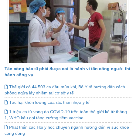
Tấn công bác sĩ phải được coi là hành vi tấn công người thi
hành công vụ
Thế giới có 44.503 ca đậu mùa khỉ, Bộ Y tế hướng dẫn cách
phòng ngừa lây nhiễm tại cơ sở y tế
Tác hại khôn lường của rác thải nhựa y tế
1 triệu ca tử vong do COVID-19 trên toàn thế giới kể từ tháng
1, WHO kêu gọi tăng cường tiêm vaccine
Phát triển các Hội y học chuyên ngành hướng đến vì sức khỏe
cộng đồng