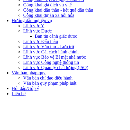
Công khai giá dịch vụ y tế
Công khai đấu thầu - kết quả đấu thầu
Công khai dự án xã hội hóa
Hướng dẫn nghiệp vụ
Lĩnh vực Y
Lĩnh vực Dược
Ban tin cảnh giác dược
Lĩnh vực Đấu thầu
Lĩnh vực Văn thư - Lưu trữ
Lĩnh vực Cải cách hành chính
Lĩnh vực Bảo vệ Bí mật nhà nước
Lĩnh vực Công nghệ thông tin
Lĩnh vực Quản lý chất lượng (ISO)
Văn bản pháp quy
Văn bản chỉ đạo điều hành
Văn bản quy phạm pháp luật
Hỏi đáp/Góp ý
Liên hệ