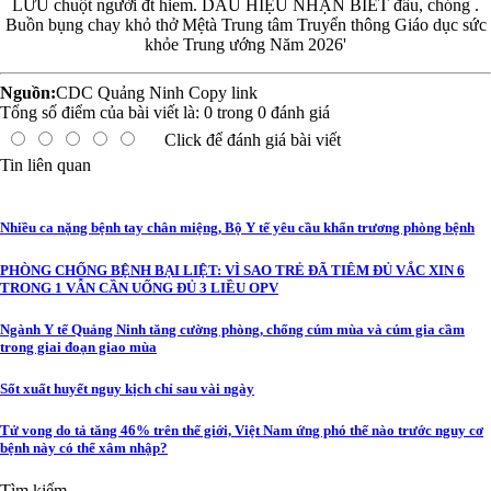
Nguồn:
CDC Quảng Ninh
Copy link
Tổng số điểm của bài viết là:
0
trong
0
đánh giá
Click để đánh giá bài viết
Tin liên quan
Nhiều ca nặng bệnh tay chân miệng, Bộ Y tế yêu cầu khẩn trương phòng bệnh
PHÒNG CHỐNG BỆNH BẠI LIỆT: VÌ SAO TRẺ ĐÃ TIÊM ĐỦ VẮC XIN 6
TRONG 1 VẪN CẦN UỐNG ĐỦ 3 LIỀU OPV
Ngành Y tế Quảng Ninh tăng cường phòng, chống cúm mùa và cúm gia cầm
trong giai đoạn giao mùa
Sốt xuất huyết nguy kịch chỉ sau vài ngày
Tử vong do tả tăng 46% trên thế giới, Việt Nam ứng phó thế nào trước nguy cơ
bệnh này có thể xâm nhập?
Tìm kiếm