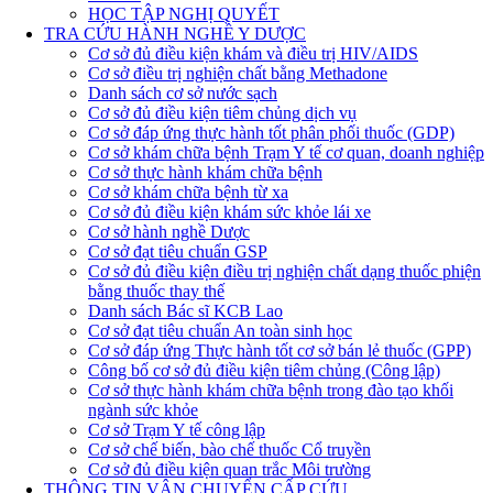
HỌC TẬP NGHỊ QUYẾT
TRA CỨU HÀNH NGHỀ Y DƯỢC
Cơ sở đủ điều kiện khám và điều trị HIV/AIDS
Cơ sở điều trị nghiện chất bằng Methadone
Danh sách cơ sở nước sạch
Cơ sở đủ điều kiện tiêm chủng dịch vụ
Cơ sở đáp ứng thực hành tốt phân phối thuốc (GDP)
Cơ sở khám chữa bệnh Trạm Y tế cơ quan, doanh nghiệp
Cơ sở thực hành khám chữa bệnh
Cơ sở khám chữa bệnh từ xa
Cơ sở đủ điều kiện khám sức khỏe lái xe
Cơ sở hành nghề Dược
Cơ sở đạt tiêu chuẩn GSP
Cơ sở đủ điều kiện điều trị nghiện chất dạng thuốc phiện
bằng thuốc thay thế
Danh sách Bác sĩ KCB Lao
Cơ sở đạt tiêu chuẩn An toàn sinh học
Cơ sở đáp ứng Thực hành tốt cơ sở bán lẻ thuốc (GPP)
Công bố cơ sở đủ điều kiện tiêm chủng (Công lập)
Cơ sở thực hành khám chữa bệnh trong đào tạo khối
ngành sức khỏe
Cơ sở Trạm Y tế công lập
Cơ sở chế biến, bào chế thuốc Cổ truyền
Cơ sở đủ điều kiện quan trắc Môi trường
THÔNG TIN VẬN CHUYỂN CẤP CỨU