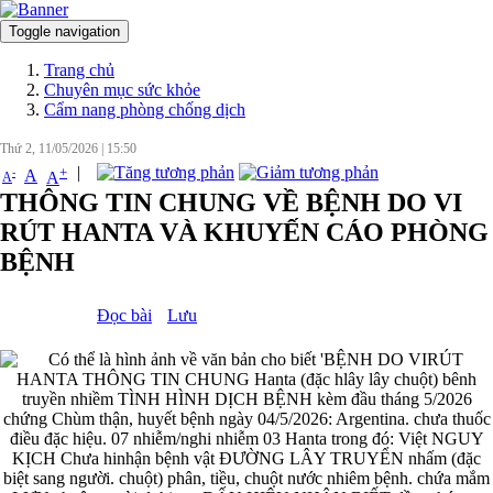
Toggle navigation
Đăng nhập
Trang chủ
Chuyên mục sức khỏe
Cẩm nang phòng chống dịch
Thứ 2, 11/05/2026
|
15:50
|
+
-
A
A
A
THÔNG TIN CHUNG VỀ BỆNH DO VI
RÚT HANTA VÀ KHUYẾN CÁO PHÒNG
BỆNH
Đọc bài
Lưu