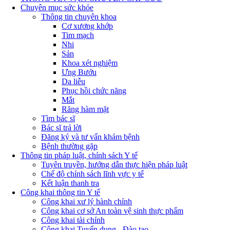
Chuyên mục sức khỏe
Thông tin chuyên khoa
Cơ xương khớp
Tim mạch
Nhi
Sản
Khoa xét nghiệm
Ưng Bướu
Da liễu
Phục hồi chức năng
Mắt
Răng hàm mặt
Tìm bác sĩ
Bác sĩ trả lời
Đăng ký và tư vấn khám bệnh
Bệnh thường gặp
Thông tin pháp luật, chính sách Y tế
Tuyên truyền, hướng dẫn thực hiện pháp luật
Chế độ chính sách lĩnh vực y tế
Kết luận thanh tra
Công khai thông tin Y tế
Công khai xư lý hành chính
Công khai cơ sở An toàn vệ sinh thực phẩm
Công khai tài chính
Công khai Tuyển dụng - Đào tạo