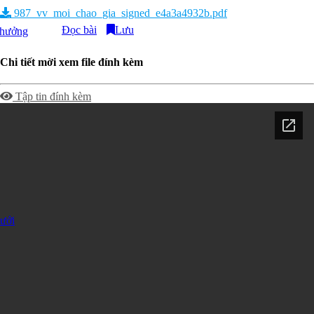
987_vv_moi_chao_gia_signed_e4a3a4932b.pdf
Đọc bài
Lưu
thưởng
Chi tiết mời xem file đính kèm
Tập tin đính kèm
dưới