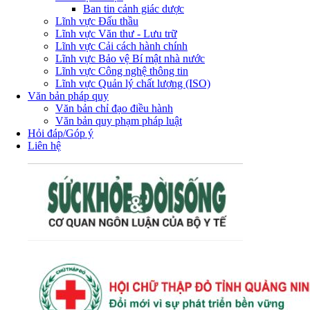
Ban tin cảnh giác dược
Lĩnh vực Đấu thầu
Lĩnh vực Văn thư - Lưu trữ
Lĩnh vực Cải cách hành chính
Lĩnh vực Bảo vệ Bí mật nhà nước
Lĩnh vực Công nghệ thông tin
Lĩnh vực Quản lý chất lượng (ISO)
Văn bản pháp quy
Văn bản chỉ đạo điều hành
Văn bản quy phạm pháp luật
Hỏi đáp/Góp ý
Liên hệ