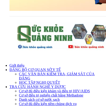
Giới thiệu
ĐẢNG BỘ CƠ QUAN SỞ Y TẾ
CÁC VĂN BẢN KIỂM TRA, GIÁM SÁT CỦA
ĐẢNG
HỌC TẬP NGHỊ QUYẾT
TRA CỨU HÀNH NGHỀ Y DƯỢC
Cơ sở đủ điều kiện khám và điều trị HIV/AIDS
Cơ sở điều trị nghiện chất bằng Methadone
Danh sách cơ sở nước sạch
Cơ sở đủ điều kiện tiêm chủng dịch vụ