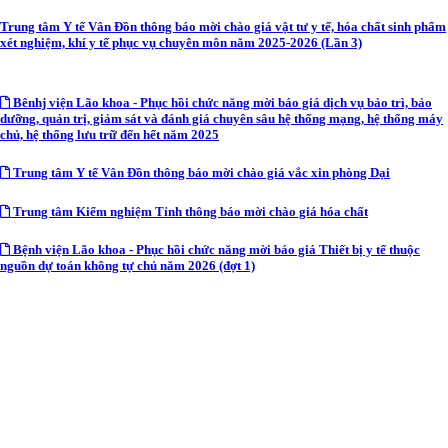
Trung tâm Y tế Vân Đồn thông báo mời chào giá vật tư y tế, hóa chất sinh phẩm
xét nghiệm, khí y tế phục vụ chuyên môn năm 2025-2026 (Lần 3)
Bênhj viện Lão khoa - Phục hồi chức năng mời báo giá dịch vụ bảo trì, bảo
dưỡng, quản trị, giảm sát và đánh giá chuyên sâu hệ thống mạng, hệ thống máy
chủ, hệ thống lưu trữ đến hết năm 2025
Trung tâm Y tế Vân Đồn thông báo mời chào giá vắc xin phòng Dại
Trung tâm Kiểm nghiệm Tỉnh thông báo mời chào giá hóa chất
Bệnh viện Lão khoa - Phục hồi chức năng mời báo giá Thiết bị y tế thuộc
nguồn dự toán không tự chủ năm 2026 (đợt 1)