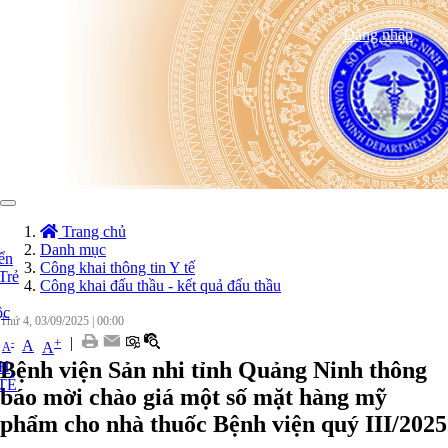
Đăng nhập
Toggle
navigation
Trang chủ
Danh mục
ển
Công khai thông tin Y tế
Trẻ
Công khai đấu thầu - kết quả đấu thầu
ộc
Thứ 4, 03/09/2025
|
00:00
|
+
-
A
A
A
Bệnh viện Sản nhi tỉnh Quảng Ninh thông
NH
TẾ
báo mời chào giá một số mặt hàng mỹ
phẩm cho nhà thuốc Bệnh viện quý III/2025