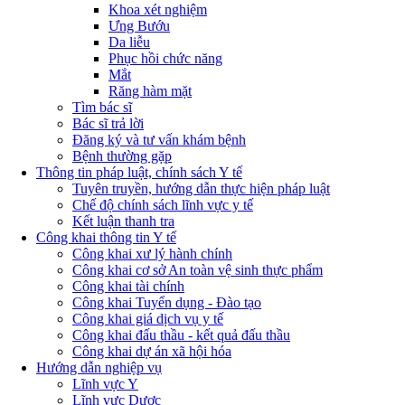
Khoa xét nghiệm
Ưng Bướu
Da liễu
Phục hồi chức năng
Mắt
Răng hàm mặt
Tìm bác sĩ
Bác sĩ trả lời
Đăng ký và tư vấn khám bệnh
Bệnh thường gặp
Thông tin pháp luật, chính sách Y tế
Tuyên truyền, hướng dẫn thực hiện pháp luật
Chế độ chính sách lĩnh vực y tế
Kết luận thanh tra
Công khai thông tin Y tế
Công khai xư lý hành chính
Công khai cơ sở An toàn vệ sinh thực phẩm
Công khai tài chính
Công khai Tuyển dụng - Đào tạo
Công khai giá dịch vụ y tế
Công khai đấu thầu - kết quả đấu thầu
Công khai dự án xã hội hóa
Hướng dẫn nghiệp vụ
Lĩnh vực Y
Lĩnh vực Dược