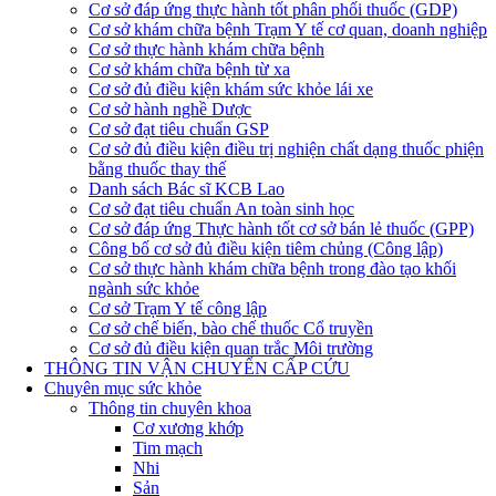
Cơ sở đáp ứng thực hành tốt phân phối thuốc (GDP)
Cơ sở khám chữa bệnh Trạm Y tế cơ quan, doanh nghiệp
Cơ sở thực hành khám chữa bệnh
Cơ sở khám chữa bệnh từ xa
Cơ sở đủ điều kiện khám sức khỏe lái xe
Cơ sở hành nghề Dược
Cơ sở đạt tiêu chuẩn GSP
Cơ sở đủ điều kiện điều trị nghiện chất dạng thuốc phiện
bằng thuốc thay thế
Danh sách Bác sĩ KCB Lao
Cơ sở đạt tiêu chuẩn An toàn sinh học
Cơ sở đáp ứng Thực hành tốt cơ sở bán lẻ thuốc (GPP)
Công bố cơ sở đủ điều kiện tiêm chủng (Công lập)
Cơ sở thực hành khám chữa bệnh trong đào tạo khối
ngành sức khỏe
Cơ sở Trạm Y tế công lập
Cơ sở chế biến, bào chế thuốc Cổ truyền
Cơ sở đủ điều kiện quan trắc Môi trường
THÔNG TIN VẬN CHUYỂN CẤP CỨU
Chuyên mục sức khỏe
Thông tin chuyên khoa
Cơ xương khớp
Tim mạch
Nhi
Sản