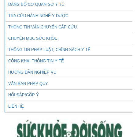
ĐẢNG BỘ CƠ QUAN SỞ Y TẾ
TRA CỨU HÀNH NGHỀ Y DƯỢC
THÔNG TIN VẬN CHUYỂN CẤP CỨU
CHUYÊN MỤC SỨC KHỎE
THÔNG TIN PHÁP LUẬT, CHÍNH SÁCH Y TẾ
CÔNG KHAI THÔNG TIN Y TẾ
HƯỚNG DẪN NGHIỆP VỤ
VĂN BẢN PHÁP QUY
HỎI ĐÁP/GÓP Ý
LIÊN HỆ