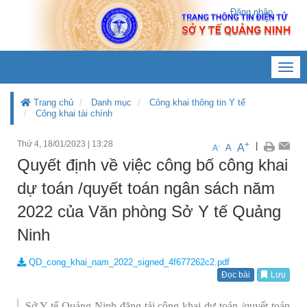
Đăng nhập
Toggl
navig
Trang chủ
Danh mục
Công khai thông tin Y tế
Công khai tài chính
Thứ 4, 18/01/2023
|
13:28
+
|
A
-
A
A
Quyết định về việc công bố công khai
dự toán /quyết toán ngân sách năm
2022 của Văn phòng Sở Y tế Quảng
Ninh
QD_cong_khai_nam_2022_signed_4f677262c2.pdf
Đọc bài
Lưu
Sở Y tế Quảng Ninh đăng tải công khai dự toán /quyết toán