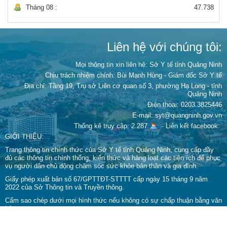
Tháng 08 :
47.738
Liên hệ với chúng tôi:
Mọi thông tin xin liên hệ: Sở Y tế tỉnh Quảng Ninh
Chịu trách nhiệm chính:
Bùi Mạnh Hùng - Giám đốc Sở Y tế
Địa chỉ: Tầng 19, Trụ sở Liên cơ quan số 3, phường Hạ Long - tỉnh
Quảng Ninh
Điện thoại: 0203.3825446
E-mail: syt@quangninh.gov.vn
Thống kê truy cập: 2.287
-
Liên kết facebook:
GIỚI THIỆU:
Trang thông tin chính thức của Sở Y tế tỉnh Quảng Ninh, cung cấp đầy
đủ các thông tin chính thống, kiến thức và hàng loạt các tiện ích để phục
vụ người dân chủ động chăm sóc sức khỏe bản thân và gia đình.
Giấy phép xuất bản số 67/GPTTĐT-STTTT cấp ngày 15 tháng 9 năm
2022 của Sở Thông tin và Truyền thông.
Cấm sao chép dưới mọi hình thức nếu không có sự chấp thuận bằng văn
bản.