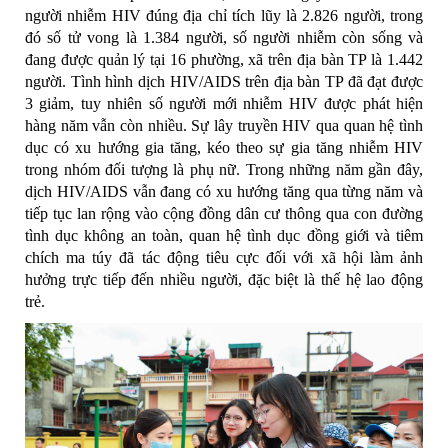
ngư­ời nhiễm HIV đúng địa chỉ tích lũy là 2.826 người, trong
đó số tử vong là 1.384 người, số người nhiễm còn sống và
đang được quản lý tại 16 phường, xã trên địa bàn TP là 1.442
người. Tình hình dịch HIV/AIDS trên địa bàn TP đã đạt được
3 giảm, tuy nhiên số người mới nhiễm HIV được phát hiện
hàng năm vẫn còn nhiều. Sự lây truyền HIV qua quan hệ tình
dục có xu hướng gia tăng, kéo theo sự gia tăng nhiễm HIV
trong nhóm đối tượng là phụ nữ. Trong những năm gần đây,
dịch HIV/AIDS vẫn đang có xu hướng tăng qua từng năm và
tiếp tục lan rộng vào cộng đồng dân cư thông qua con đường
tình dục không an toàn, quan hệ tình dục đồng giới và tiêm
chích ma túy đã tác động tiêu cực đối với xã hội làm ảnh
hưởng trực tiếp đến nhiều người, đặc biệt là thế hệ lao động
trẻ.