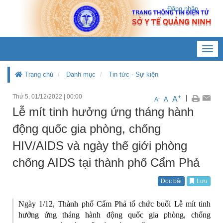
Đăng nhập
Toggl
navig
Trang chủ
Danh mục
Tin tức - Sự kiện
Thứ 5, 01/12/2022
|
00:00
+
|
A
-
A
A
Lễ mít tinh hưởng ứng tháng hành
động quốc gia phòng, chống
HIV/AIDS và ngày thế giới phòng
chống AIDS tại thành phố Cẩm Phả
Đọc bài
Lưu
Ngày 1/12, Thành phố Cẩm Phả tổ chức buổi Lễ mít tinh
hưởng ứng tháng hành động quốc gia phòng, chống