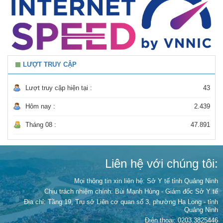
LƯỢT TRUY CẬP
Lượt truy cập hiện tại :
43
Hôm nay :
2.439
Tháng 08 :
47.891
Liên hệ với chúng tôi:
Mọi thông tin xin liên hệ: Sở Y tế tỉnh Quảng Ninh
Chịu trách nhiệm chính:
Bùi Mạnh Hùng - Giám đốc Sở Y tế
Địa chỉ: Tầng 19, Trụ sở Liên cơ quan số 3, phường Hạ Long - tỉnh
Quảng Ninh
Điện thoại: 0203.3825446