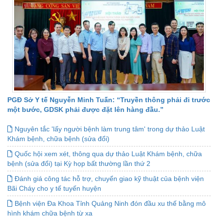
PGĐ Sở Y tế Nguyễn Minh Tuấn: “Truyền thông phải đi trước
một bước, GDSK phải được đặt lên hàng đầu.”
Nguyên tắc 'lấy người bệnh làm trung tâm' trong dự thảo Luật
Khám bệnh, chữa bệnh (sửa đổi)
Quốc hội xem xét, thông qua dự thảo Luật Khám bệnh, chữa
bệnh (sửa đổi) tại Kỳ họp bất thường lần thứ 2
Đánh giá công tác hỗ trợ, chuyển giao kỹ thuật của bệnh viện
Bãi Cháy cho y tế tuyến huyện
Bệnh viện Đa Khoa Tỉnh Quảng Ninh đón đầu xu thế bằng mô
hình khám chữa bệnh từ xa