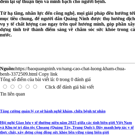
đem lại sự thuận tiện và minh bạch cho người bệnh.
Từ hạ tầng, nhân lực đến công nghệ, mọi giải pháp đều hướng tới
mục tiêu chung, để người dân Quảng Ninh được thụ hưởng dịch
vụ y tế chất lượng cao ngay trên quê hương mình, góp phần xây
dựng tỉnh trở thành điểm sáng về chăm sóc sức khỏe trong cả
nước.
Nguồn:
https://baoquangninh.vn/nang-cao-chat-luong-kham-chua-
benh-3372509.html
Copy link
Tổng số điểm của bài viết là:
0
trong
0
đánh giá
Click để đánh giá bài viết
Tin liên quan
Tăng cường quản lý cơ sở hành nghề khám, chữa bệnh tư nhân
Hội nghị Giao lưu y tế thường niên năm 2025 giữa các tỉnh biên giới Việt Nam
và Khu tự trị dân tộc Choang (Quảng Tây, Trung Quốc): Đẩy mạnh hợp tác y tế
thực chất, xây dựng cộng đồng sức khỏe bền vững vùng biên giới