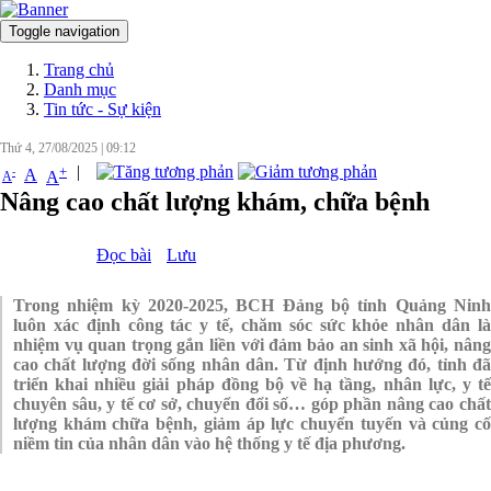
Toggle navigation
Đăng nhập
Trang chủ
Danh mục
Tin tức - Sự kiện
Thứ 4, 27/08/2025
|
09:12
|
+
-
A
A
A
Nâng cao chất lượng khám, chữa bệnh
Đọc bài
Lưu
Trong nhiệm kỳ 2020-2025, BCH Đảng bộ tỉnh Quảng Ninh
luôn xác định công tác y tế, chăm sóc sức khỏe nhân dân là
nhiệm vụ quan trọng gắn liền với đảm bảo an sinh xã hội, nâng
cao chất lượng đời sống nhân dân. Từ định hướng đó, tỉnh đã
triển khai nhiều giải pháp đồng bộ về hạ tầng, nhân lực, y tế
chuyên sâu, y tế cơ sở, chuyển đổi số… góp phần nâng cao chất
lượng khám chữa bệnh, giảm áp lực chuyển tuyến và củng cố
niềm tin của nhân dân vào hệ thống y tế địa phương.