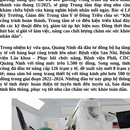
thành vào tháng 11/2025, sẽ giúp Trung tâm đáp ứng nhu cầu
khám chữa bệnh của hàng nghìn bệnh nhân mỗi ngày. Bác sĩ Lê
Kỳ Trường, Giám đốc Trung tâm Y tế Đông Triều chia sẻ: “Khi
công trình hoàn thành, Trung tâm sẽ có điều kiện triển khai đầy
đủ các kỹ thuật điều trị, giảm tải áp lực hiện nay. Đồng thời thu
hút bác sĩ giỏi về làm việc, nâng cao chất lượng chăm sóc sức khỏe
nhân dân”.
Trong nhiệm kỳ vừa qua, Quảng Ninh đã đầu tư đồng bộ hạ tầng
y tế với hàng loạt công trình lớn như: Bệnh viện Sản Nhi, Bệnh
viện Lão khoa – Phục hồi chức năng, Bệnh viện Phổi, CDC
Quảng Ninh với tổng mức trên 1.500 tỷ đồng. Song song, tỉnh
cũng đã đầu tư nâng cấp 126 trạm y tế, đề xuất xây mới 8 trạm y
tế; mua sắm bổ sung trang thiết bị với tổng kinh phí hơn 500 tỷ
đồng trong giai đoạn 2022–2024. Những đầu tư này giúp hệ thống
y tế tỉnh được hoàn thiện từ tuyến tỉnh đến tuyến xã, bảo đảm
tính liên thông, phục vụ tốt nhu cầu chăm sóc sức khỏe toàn dân.