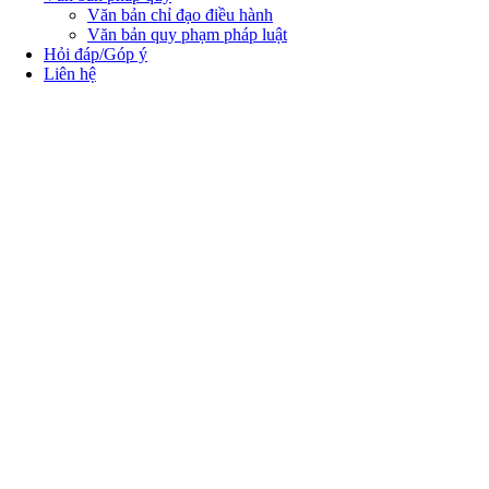
Văn bản chỉ đạo điều hành
Văn bản quy phạm pháp luật
Hỏi đáp/Góp ý
Liên hệ