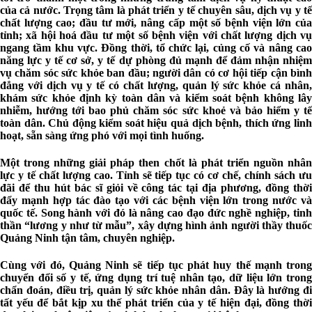
của cả nước. Trọng tâm là phát triển y tế chuyên sâu, dịch vụ y tế
chất lượng cao; đầu tư mới, nâng cấp một số bệnh viện lớn của
tỉnh; xã hội hoá đầu tư một số bệnh viện với chất lượng dịch vụ
ngang tầm khu vực. Đồng thời, tổ chức lại, củng cố và nâng cao
năng lực y tế cơ sở, y tế dự phòng đủ mạnh để đảm nhận nhiệm
vụ chăm sóc sức khỏe ban đầu; người dân có cơ hội tiếp cận bình
đẳng với dịch vụ y tế có chất lượng, quản lý sức khỏe cá nhân,
khám sức khỏe định kỳ toàn dân và kiểm soát bệnh không lây
nhiễm, hướng tới bao phủ chăm sóc sức khoẻ và bảo hiểm y tế
toàn dân. Chủ động kiểm soát hiệu quả dịch bệnh, thích ứng linh
hoạt, sẵn sàng ứng phó với mọi tình huống.
Một trong những giải pháp then chốt là phát triển nguồn nhân
lực y tế chất lượng cao. Tỉnh sẽ tiếp tục có cơ chế, chính sách ưu
đãi để thu hút bác sĩ giỏi về công tác tại địa phương, đồng thời
đẩy mạnh hợp tác đào tạo với các bệnh viện lớn trong nước và
quốc tế. Song hành với đó là nâng cao đạo đức nghề nghiệp, tinh
thần “lương y như từ mẫu”, xây dựng hình ảnh người thầy thuốc
Quảng Ninh tận tâm, chuyên nghiệp.
Cùng với đó, Quảng Ninh sẽ tiếp tục phát huy thế mạnh trong
chuyển đổi số y tế, ứng dụng trí tuệ nhân tạo, dữ liệu lớn trong
chẩn đoán, điều trị, quản lý sức khỏe nhân dân. Đây là hướng đi
tất yếu để bắt kịp xu thế phát triển của y tế hiện đại, đồng thời