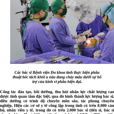
Các bác sĩ Bệnh viện Đa khoa tỉnh thực hiện phẫu
thuật bóc tách khối u não đang chảy máu dưới sự hỗ
trợ của kính vi phẫu hiện đại.
Công tác đào tạo, bồi dưỡng, thu hút nhân lực chất lượng cao
được tỉnh quan tâm đặc biệt, qua đó hình thành lực lượng bác sĩ,
điều dưỡng có trình độ chuyên môn sâu, tác phong chuyên
nghiệp. Hiện các cơ sở y tế công lập trong tỉnh có trên 8.000 cán
bộ, nhân viên y tế, trong đó có trên 2.000 bác sĩ (tiến sĩ, bác sĩ