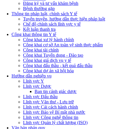
Đăng ký và tư vấn khám bệnh
Bệnh thường gặp
Thông tin pháp luật, chính sách Y tế
Tuyên truyền, hướng dẫn thực hiện pháp luật
Chế độ chính sách lĩnh vực y tế
Kết luận thanh tra
Công khai thông tin Y tế
Công khai xư lý hành chính
Công khai cơ sở An toàn vệ sinh thực phẩm
Công khai tài chính
Công khai Tuyển dụng - Đào tạo
Công khai giá dịch vụ y tế
Công khai đấu thầu - kết quả đấu thầu
Công khai dự án xã hội hóa
Hướng dẫn nghiệp vụ
Lĩnh vực Y
Lĩnh vực Dược
Ban tin cảnh giác dược
Lĩnh vực Đấu thầu
Lĩnh vực Văn thư - Lưu trữ
Lĩnh vực Cải cách hành chính
Lĩnh vực Bảo vệ Bí mật nhà nước
Lĩnh vực Công nghệ thông tin
Lĩnh vực Quản lý chất lượng (ISO)
Văn bản pháp quy