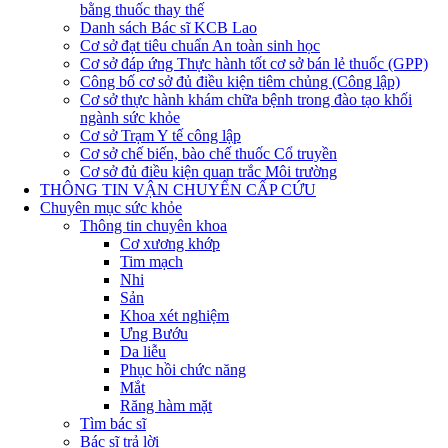
bằng thuốc thay thế
Danh sách Bác sĩ KCB Lao
Cơ sở đạt tiêu chuẩn An toàn sinh học
Cơ sở đáp ứng Thực hành tốt cơ sở bán lẻ thuốc (GPP)
Công bố cơ sở đủ điều kiện tiêm chủng (Công lập)
Cơ sở thực hành khám chữa bệnh trong đào tạo khối
ngành sức khỏe
Cơ sở Trạm Y tế công lập
Cơ sở chế biến, bào chế thuốc Cổ truyền
Cơ sở đủ điều kiện quan trắc Môi trường
THÔNG TIN VẬN CHUYỂN CẤP CỨU
Chuyên mục sức khỏe
Thông tin chuyên khoa
Cơ xương khớp
Tim mạch
Nhi
Sản
Khoa xét nghiệm
Ưng Bướu
Da liễu
Phục hồi chức năng
Mắt
Răng hàm mặt
Tìm bác sĩ
Bác sĩ trả lời