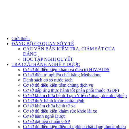
Giới thiệu
ĐẢNG BỘ CƠ QUAN SỞ Y TẾ
CÁC VĂN BẢN KIỂM TRA, GIÁM SÁT CỦA
ĐẢNG
HỌC TẬP NGHỊ QUYẾT
TRA CỨU HÀNH NGHỀ Y DƯỢC
Cơ sở đủ điều kiện khám và điều trị HIV/AIDS
Cơ sở điều trị nghiện chất bằng Methadone
Danh sách cơ sở nước sạch
Cơ sở đủ điều kiện tiêm chủng dịch vụ
Cơ sở đáp ứng thực hành tốt phân phối thuốc (GDP)
Cơ sở khám chữa bệnh Trạm Y tế cơ quan, doanh nghiệp
Cơ sở thực hành khám chữa bệnh
Cơ sở khám chữa bệnh từ xa
Cơ sở đủ điều kiện khám sức khỏe lái xe
Cơ sở hành nghề Dược
Cơ sở đạt tiêu chuẩn GSP
Cơ sở đủ điều kiện điều trị nghiện chất dạng thuốc phiện