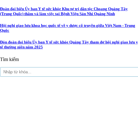
Đoàn đại biểu Ủy ban Y tế sức khỏe Khu tự trị dân tộc Choang Quảng Tây
(Trung Quốc) thăm và làm việc tại Bệnh Viện Sản Nhi Quảng Ninh
Hội nghị giao lưu khoa học quốc tế về y dược cổ truyền giữa Việt Nam - Trung
Quốc
Đón đoàn đại biểu Ủy ban Y tế sức khỏe Quảng Tây tham dự hội nghị giao lưu y
tế thường niên năm 2025
Tìm kiếm