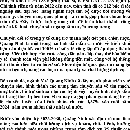
chuyên khoa II có 123 người; thạc sĩ, bác sĩ CKI có 785 người).
Chỉ tính riêng từ năm 2022 đến nay, toàn tỉnh đã có 212 bác sĩ tốt
nghiệp sau đại học; hàng nghìn lượt cán bộ được bồi dưỡng về
quản lý, chuyên môn, quốc phòng – an ninh, góp phần chuẩn hóa
trình độ. Đây là lực lượng nòng cốt để triển khai thành công
nhiều kỹ thuật chuyên sâu ngang tầm tuyến trung ương.
Chuyển đổi số trong y tế cũng trở thành một đột phá chiến lược.
Quảng Ninh là một trong hai tỉnh dẫn đầu cả nước về triển khai
bệnh án điện tử, với 100% cơ sở y tế công lập đã áp dụng thành
công. Việc tích hợp căn cước công dân gắn chip thay thẻ bảo hiểm
y tế, thanh toán viện phí không dùng tiền mặt, cùng với hệ thống
đơn thuốc điện tử và hồ sơ sức khỏe điện tử quốc gia, đã mang lại
nhiều tiện ích, nâng cao hiệu quả quản lý và chất lượng dịch vụ.
Bên cạnh đó, ngành Y tế Quảng Ninh đã đẩy mạnh phát triển y tế
chuyên sâu, hình thành các trung tâm chuyên sâu về tim mạch,
ung bướu, hỗ trợ sinh sản tại các bệnh viện tuyến tỉnh, được đầu
tư trang thiết bị tiên tiến. Điều này đã góp phần giảm đáng kể tỷ
lệ chuyển tuyến của bệnh nhân, chỉ còn 3,57% vào cuối năm
2024, nằm trong nhóm thấp nhất cả nước.
Bước vào nhiệm kỳ 2025-2030, Quảng Ninh xác định rõ mục tiêu
nâng cao hơn nữa chất lượng dịch vụ khám, chữa bệnh, hướng
tới trở thành một trong những trung tâm dịch vụ kỹ thuật cao