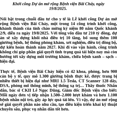
Khởi công Dự án mở rộng Bệnh viện Bãi Cháy, ngày
19/8/2025.
Nổi bật trong chuỗi đầu tư cho y tế là Lễ khởi công Dự án mở
rộng Bệnh viện Bãi Cháy, một trong 14 công trình khởi công,
khánh thành của tỉnh chào mừng kỷ niệm 80 năm Quốc khánh
2/9, diễn ra ngày 19/8/2025. Với tổng vốn đầu tư 210 tỷ đồng, dự
án sẽ xây dựng khối nhà điều trị 10 tầng, bổ sung thêm 100
giường bệnh, hệ thống phòng khám, xét nghiệm, điều trị đồng bộ,
dự kiến hoàn thành năm 2027. Khi đi vào vận hành, công trình
không chỉ góp phần giải quyết tình trạng quá tải hiện nay mà còn
hướng tới xây dựng môi trường khám, chữa bệnh xanh – sạch –
hiện đại.
Thực tế, Bệnh viện Bãi Cháy hiện có 42 khoa, phòng, hơn 900
cán bộ y tế, quy mô 1.300 giường bệnh thực kê, được trang bị
nhiều thiết bị hiện đại như MRI 1.5 Tesla, CT Scanner 128 dãy,
DSA, phòng mổ thông minh, hệ thống xạ trị… Thầy thuốc Nhân
dân, bác sĩ CKII Lê Ngọc Dũng, Giám đốc Bệnh viện cho biết:
Mỗi ngày đơn vị tiếp nhận 1.500–2.000 lượt khám và hơn 1.100
bệnh nhân nội trú, gây áp lực quá tải lớn. Vì vậy, dự án mở rộng
sẽ giải quyết phần nào nhu cầu, tạo điều kiện triển khai kỹ thuật
chuyên sâu, phục vụ nhân dân tốt hơn.