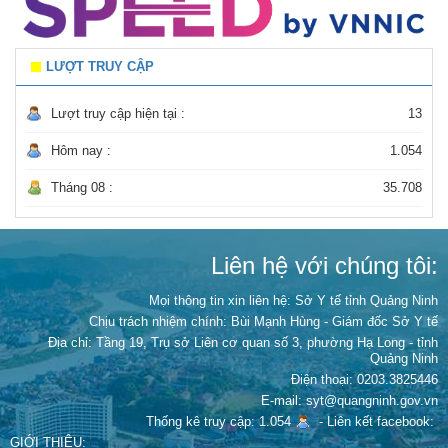
LƯỢT TRUY CẬP
Lượt truy cập hiện tại :
13
Hôm nay :
1.054
Tháng 08 :
35.708
Liên hệ với chúng tôi:
Mọi thông tin xin liên hệ: Sở Y tế tỉnh Quảng Ninh
Chịu trách nhiệm chính:
Bùi Mạnh Hùng - Giám đốc Sở Y tế
Địa chỉ: Tầng 19, Trụ sở Liên cơ quan số 3, phường Hạ Long - tỉnh
Quảng Ninh
Điện thoại: 0203.3825446
E-mail: syt@quangninh.gov.vn
Thống kê truy cập: 1.054
-
Liên kết facebook:
GIỚI THIỆU: