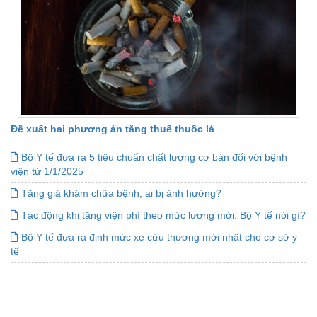
Đề xuất hai phương án tăng thuế thuốc lá
Bộ Y tế đưa ra 5 tiêu chuẩn chất lượng cơ bản đối với bệnh
viện từ 1/1/2025
Tăng giá khám chữa bệnh, ai bị ảnh hưởng?
Tác động khi tăng viện phí theo mức lương mới: Bộ Y tế nói gì?
Bộ Y tế đưa ra định mức xe cứu thương mới nhất cho cơ sở y
tế