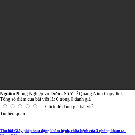
Nguồn:
Phòng Nghiệp vụ Dược- Sở Y tế Quảng Ninh
Copy link
Tổng số điểm của bài viết là:
0
trong
0
đánh giá
Click để đánh giá bài viết
Tin liên quan
Thu hồi Giấy phép hoạt động khám bệnh, chữa bệnh của 3 phòng khám tại