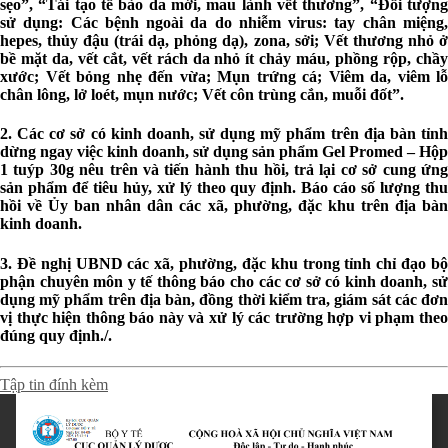
sẹo”, “Tái tạo tế bào da mới, mau lành vết thương”, “Đối tượng
sử dụng: Các bệnh ngoài da do nhiễm virus: tay chân miệng,
hepes, thủy đậu (trái dạ, phỏng dạ), zona, sởi; Vết thương nhỏ ở
bề mặt da, vết cắt, vết rách da nhỏ ít chảy máu, phồng rộp, chầy
xước; Vết bỏng nhẹ đến vừa; Mụn trứng cá; Viêm da, viêm lỗ
chân lông, lở loét, mụn nước; Vết côn trùng cắn, muỗi đốt”.
2. Các cơ sở có kinh doanh, sử dụng mỹ phẩm trên địa bàn tỉnh
dừng ngay việc kinh doanh, sử dụng sản phẩm Gel Promed – Hộp
1 tuýp 30g nêu trên và tiến hành thu hồi, trả lại cơ sở cung ứng
sản phẩm để tiêu hủy, xử lý theo quy định. Báo cáo số lượng thu
hồi về Ủy ban nhân dân các xã, phường, đặc khu trên địa bàn
kinh doanh.
3. Đề nghị UBND các xã, phường, đặc khu trong tỉnh chỉ đạo bộ
phận chuyên môn y tế thông báo cho các cơ sở có kinh doanh, sử
dụng mỹ phẩm trên địa bàn, đồng thời kiểm tra, giám sát các đơn
vị thực hiện thông báo này và xử lý các trường hợp vi phạm theo
đúng quy định./.
Tập tin đính kèm