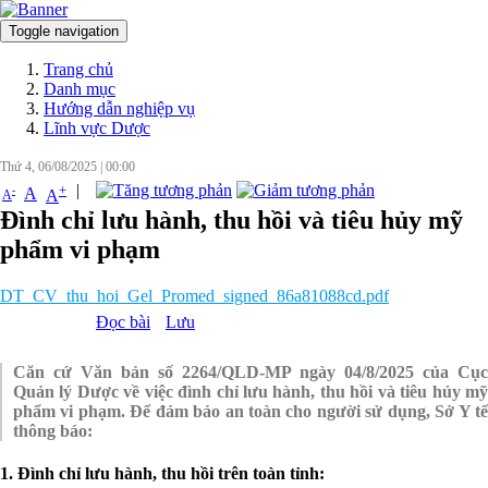
Toggle navigation
Đăng nhập
Trang chủ
Danh mục
Hướng dẫn nghiệp vụ
Lĩnh vực Dược
Thứ 4, 06/08/2025
|
00:00
|
+
-
A
A
A
Đình chỉ lưu hành, thu hồi và tiêu hủy mỹ
phẩm vi phạm
DT_CV_thu_hoi_Gel_Promed_signed_86a81088cd.pdf
Đọc bài
Lưu
Căn cứ Văn bản số 2264/QLD-MP ngày 04/8/2025 của Cục
Quản lý Dược về việc đình chỉ lưu hành, thu hồi và tiêu hủy mỹ
phẩm vi phạm. Để đảm bảo an toàn cho người sử dụng, Sở Y tế
thông báo:
1. Đình chỉ lưu hành, thu hồi trên toàn tỉnh: