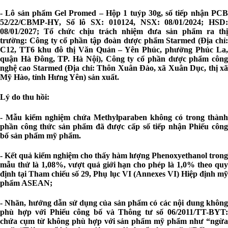
- Lô sản phẩm Gel Promed – Hộp 1 tuýp 30g, số tiếp nhận PCB
52/22/CBMP-HY, Số lô SX: 010124, NSX: 08/01/2024; HSD:
08/01/2027; Tổ chức chịu trách nhiệm đưa sản phẩm ra thị
trường: Công ty cổ phần tập đoàn dược phẩm Starmed (Địa chỉ:
C12, TT6 khu đô thị Văn Quán – Yên Phúc, phường Phúc La,
quận Hà Đông, TP. Hà Nội), Công ty cổ phần dược phẩm công
nghệ cao Starmed (Địa chỉ: Thôn Xuân Đào, xã Xuân Dục, thị xã
Mỹ Hào, tỉnh Hưng Yên) sản xuất.
Lý do thu hồi:
- Mẫu kiểm nghiệm chứa Methylparaben không có trong thành
phần công thức sản phẩm đã được cấp số tiếp nhận Phiếu công
bố sản phẩm mỹ phẩm.
- Kết quả kiểm nghiệm cho thấy hàm lượng Phenoxyethanol trong
mẫu thử là 1,08%, vượt quá giới hạn cho phép là 1,0% theo quy
định tại Tham chiếu số 29, Phụ lục VI (Annexes VI) Hiệp định mỹ
phẩm ASEAN;
- Nhãn, hướng dẫn sử dụng của sản phẩm có các nội dung không
phù hợp với Phiếu công bố và Thông tư số 06/2011/TT-BYT:
chứa cụm từ không phù hợp với sản phẩm mỹ phẩm như “ngừa