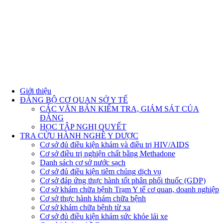
Giới thiệu
ĐẢNG BỘ CƠ QUAN SỞ Y TẾ
CÁC VĂN BẢN KIỂM TRA, GIÁM SÁT CỦA
ĐẢNG
HỌC TẬP NGHỊ QUYẾT
TRA CỨU HÀNH NGHỀ Y DƯỢC
Cơ sở đủ điều kiện khám và điều trị HIV/AIDS
Cơ sở điều trị nghiện chất bằng Methadone
Danh sách cơ sở nước sạch
Cơ sở đủ điều kiện tiêm chủng dịch vụ
Cơ sở đáp ứng thực hành tốt phân phối thuốc (GDP)
Cơ sở khám chữa bệnh Trạm Y tế cơ quan, doanh nghiệp
Cơ sở thực hành khám chữa bệnh
Cơ sở khám chữa bệnh từ xa
Cơ sở đủ điều kiện khám sức khỏe lái xe