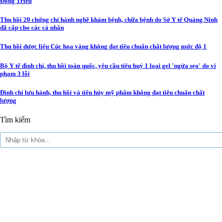
Đông Triều
Thu hồi 20 chứng chỉ hành nghề khám bệnh, chữa bệnh do Sở Y tế Quảng Ninh
đã cấp cho các cá nhân
Thu hồi dược liệu Cúc hoa vàng không đạt tiêu chuẩn chất lượng mức độ 1
Bộ Y tế đình chỉ, thu hồi toàn quốc, yêu cầu tiêu huỷ 1 loại gel 'ngừa sẹo' do vi
phạm 3 lỗi
Đình chỉ lưu hành, thu hồi và tiêu hủy mỹ phẩm không đạt tiêu chuẩn chất
lượng
Tìm kiếm