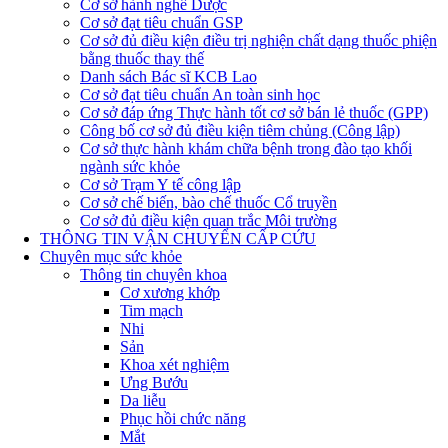
Cơ sở hành nghề Dược
Cơ sở đạt tiêu chuẩn GSP
Cơ sở đủ điều kiện điều trị nghiện chất dạng thuốc phiện
bằng thuốc thay thế
Danh sách Bác sĩ KCB Lao
Cơ sở đạt tiêu chuẩn An toàn sinh học
Cơ sở đáp ứng Thực hành tốt cơ sở bán lẻ thuốc (GPP)
Công bố cơ sở đủ điều kiện tiêm chủng (Công lập)
Cơ sở thực hành khám chữa bệnh trong đào tạo khối
ngành sức khỏe
Cơ sở Trạm Y tế công lập
Cơ sở chế biến, bào chế thuốc Cổ truyền
Cơ sở đủ điều kiện quan trắc Môi trường
THÔNG TIN VẬN CHUYỂN CẤP CỨU
Chuyên mục sức khỏe
Thông tin chuyên khoa
Cơ xương khớp
Tim mạch
Nhi
Sản
Khoa xét nghiệm
Ưng Bướu
Da liễu
Phục hồi chức năng
Mắt