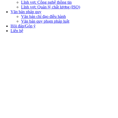
Lĩnh vực Công nghệ thông tin
Lĩnh vực Quản lý chất lượng (ISO)
Văn bản pháp quy
Văn bản chỉ đạo điều hành
Văn bản quy phạm pháp luật
Hỏi đáp/Góp ý
Liên hệ