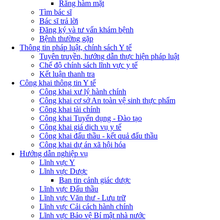
Răng hàm mặt
Tìm bác sĩ
Bác sĩ trả lời
Đăng ký và tư vấn khám bệnh
Bệnh thường gặp
Thông tin pháp luật, chính sách Y tế
Tuyên truyền, hướng dẫn thực hiện pháp luật
Chế độ chính sách lĩnh vực y tế
Kết luận thanh tra
Công khai thông tin Y tế
Công khai xư lý hành chính
Công khai cơ sở An toàn vệ sinh thực phẩm
Công khai tài chính
Công khai Tuyển dụng - Đào tạo
Công khai giá dịch vụ y tế
Công khai đấu thầu - kết quả đấu thầu
Công khai dự án xã hội hóa
Hướng dẫn nghiệp vụ
Lĩnh vực Y
Lĩnh vực Dược
Ban tin cảnh giác dược
Lĩnh vực Đấu thầu
Lĩnh vực Văn thư - Lưu trữ
Lĩnh vực Cải cách hành chính
Lĩnh vực Bảo vệ Bí mật nhà nước