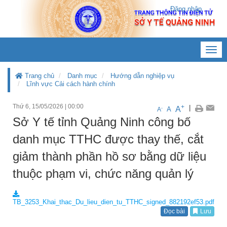
Đăng nhập
Toggl
navig
Trang chủ
Danh mục
Hướng dẫn nghiệp vụ
Lĩnh vực Cải cách hành chính
Thứ 6, 15/05/2026
|
00:00
+
|
A
-
A
A
Sở Y tế tỉnh Quảng Ninh công bố
danh mục TTHC được thay thế, cắt
giảm thành phần hồ sơ bằng dữ liệu
thuộc phạm vi, chức năng quản lý
TB_3253_Khai_thac_Du_lieu_dien_tu_TTHC_signed_882192ef53.pdf
Đọc bài
Lưu