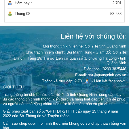
Hôm nay :
2.701
Tháng 08 :
53.258
Liên hệ với chúng tôi:
Mọi thông tin xin liên hệ: Sở Y tế tỉnh Quảng Ninh
Chịu trách nhiệm chính:
Bùi Mạnh Hùng - Giám đốc Sở Y tế
Địa chỉ: Tầng 19, Trụ sở Liên cơ quan số 3, phường Hạ Long - tỉnh
Quảng Ninh
Điện thoại: 0203.3825446
E-mail: syt@quangninh.gov.vn
Thống kê truy cập: 2.701
-
Liên kết facebook:
GIỚI THIỆU:
Trang thông tin chính thức của Sở Y tế tỉnh Quảng Ninh, cung cấp đầy
đủ các thông tin chính thống, kiến thức và hàng loạt các tiện ích để phục
vụ người dân chủ động chăm sóc sức khỏe bản thân và gia đình.
Giấy phép xuất bản số 67/GPTTĐT-STTTT cấp ngày 15 tháng 9 năm
2022 của Sở Thông tin và Truyền thông.
Cấm sao chép dưới mọi hình thức nếu không có sự chấp thuận bằng văn
bản.