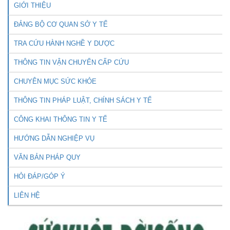
GIỚI THIỆU
ĐẢNG BỘ CƠ QUAN SỞ Y TẾ
TRA CỨU HÀNH NGHỀ Y DƯỢC
THÔNG TIN VẬN CHUYỂN CẤP CỨU
CHUYÊN MỤC SỨC KHỎE
THÔNG TIN PHÁP LUẬT, CHÍNH SÁCH Y TẾ
CÔNG KHAI THÔNG TIN Y TẾ
HƯỚNG DẪN NGHIỆP VỤ
VĂN BẢN PHÁP QUY
HỎI ĐÁP/GÓP Ý
LIÊN HỆ