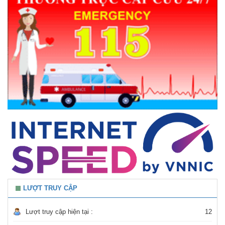
LƯỢT TRUY CẬP
Lượt truy cập hiện tại :
12