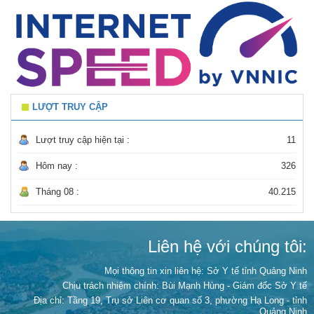
LƯỢT TRUY CẬP
Lượt truy cập hiện tại :
11
Hôm nay :
326
Tháng 08 :
40.215
Liên hệ với chúng tôi:
Mọi thông tin xin liên hệ: Sở Y tế tỉnh Quảng Ninh
Chịu trách nhiệm chính:
Bùi Mạnh Hùng - Giám đốc Sở Y tế
Địa chỉ: Tầng 19, Trụ sở Liên cơ quan số 3, phường Hạ Long - tỉnh
Quảng Ninh