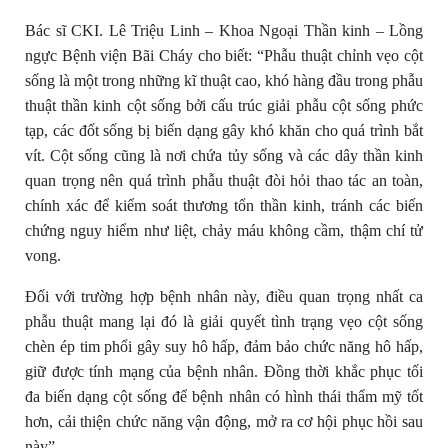
Bác sĩ CKI. Lê Triệu Linh – Khoa Ngoại Thần kinh – Lồng
ngực Bệnh viện Bãi Cháy cho biết: “Phẫu thuật chỉnh vẹo cột
sống là một trong những kĩ thuật cao, khó hàng đầu trong phẫu
thuật thần kinh cột sống bởi cấu trúc giải phẫu cột sống phức
tạp, các đốt sống bị biến dạng gây khó khăn cho quá trình bắt
vít. Cột sống cũng là nơi chứa tủy sống và các dây thần kinh
quan trọng nên quá trình phẫu thuật đòi hỏi thao tác an toàn,
chính xác để kiểm soát thương tổn thần kinh, tránh các biến
chứng nguy hiểm như liệt, chảy máu không cầm, thậm chí tử
vong.
Đối với trường hợp bệnh nhân này, điều quan trọng nhất ca
phẫu thuật mang lại đó là giải quyết tình trạng vẹo cột sống
chèn ép tim phổi gây suy hô hấp, đảm bảo chức năng hô hấp,
giữ được tính mạng của bệnh nhân. Đồng thời khắc phục tối
đa biến dạng cột sống để bệnh nhân có hình thái thẩm mỹ tốt
hơn, cải thiện chức năng vận động, mở ra cơ hội phục hồi sau
này”.