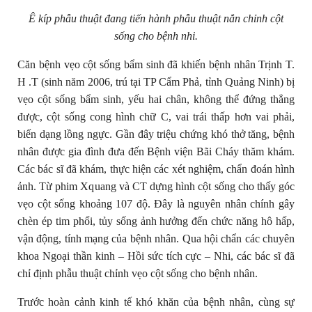
Ê kíp phẫu thuật đang tiến hành phẫu thuật nắn chỉnh cột
sống cho bệnh nhi
.
Căn bệnh vẹo cột sống bẩm sinh đã khiến bệnh nhân Trịnh T.
H .T (sinh năm 2006, trú tại TP Cẩm Phả, tỉnh Quảng Ninh) bị
vẹo cột sống bẩm sinh, yếu hai chân, không thể đứng thẳng
được, cột sống cong hình chữ C, vai trái thấp hơn vai phải,
biến dạng lồng ngực. Gần đây triệu chứng khó thở tăng, bệnh
nhân được gia đình đưa đến Bệnh viện Bãi Cháy thăm khám.
Các bác sĩ đã khám, thực hiện các xét nghiệm, chẩn đoán hình
ảnh. Từ phim Xquang và CT dựng hình cột sống cho thấy góc
vẹo cột sống khoảng 107 độ. Đây là nguyên nhân chính gây
chèn ép tim phổi, tủy sống ảnh hưởng đến chức năng hô hấp,
vận động, tính mạng của bệnh nhân. Qua hội chẩn các chuyên
khoa Ngoại thần kinh – Hồi sức tích cực – Nhi, các bác sĩ đã
chỉ định phẫu thuật chỉnh vẹo cột sống cho bệnh nhân.
Trước hoàn cảnh kinh tế khó khăn của bệnh nhân, cùng sự