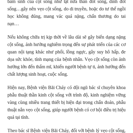
bẩm sinh của cột sống như tật nửa thân đốt sống, dính đốt
sống…gây nên vẹo cột sống, do di truyền, hoặc do tư thế ngồi
học không đúng, mang vác quá nặng, chấn thương do tai
nạn…
Nếu không chữa trị kịp thời về lâu dài sẽ gây biến dạng nặng
cột sống, ảnh hưởng nghiêm trọng đến sự phát triển của các cơ
quan nội tạng khác như phổi, lồng ngực, gây suy hô hấp, đe
dọa sức khỏe, tính mạng của bệnh nhân. Vẹo cột sống còn ảnh
hưởng lớn đến thẩm mĩ, khiến người bệnh tự ti, ảnh hưởng đến
chất lượng sinh hoạt, cuộc sống.
Hiện nay, Bệnh viện Bãi Cháy có đội ngũ bác sĩ chuyên khoa
phẫu thuật thần kinh cột sống với trình độ, kinh nghiệm vững
vàng cùng nhiều trang thiết bị hiện đại trong chẩn đoán, phẫu
thuật nắn vẹo cột sống, giúp người bệnh có cơ hội điều trị hiệu
quả tại tỉnh.
Theo bác sĩ Bệnh viện Bãi Cháy, đối với bệnh lý vẹo cột sống,