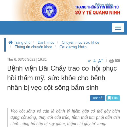
Đăng nhập
Toggl
navig
Trang chủ
Danh mục
Chuyên mục sức khỏe
Thông tin chuyên khoa
Cơ xương khớp
Thứ 6, 03/06/2022
|
16:31
+
|
A
-
A
A
Bệnh viện Bãi Cháy trao cơ hội phục
hồi thẩm mỹ, sức khỏe cho bệnh
nhân bị vẹo cột sống bẩm sinh
Đọc bài
Lưu
Vẹo cột sống vô căn là bệnh lý hiếm gặp có thể gây biến
dạng cột sống, thay đổi cấu trúc, hình thái tim phổi dẫn đến
chức năng hô hấp bị suy giảm, thậm chí gây tử vong.