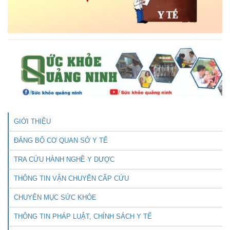
GIỚI THIỆU
ĐẢNG BỘ CƠ QUAN SỞ Y TẾ
TRA CỨU HÀNH NGHỀ Y DƯỢC
THÔNG TIN VẬN CHUYỂN CẤP CỨU
CHUYÊN MỤC SỨC KHỎE
THÔNG TIN PHÁP LUẬT, CHÍNH SÁCH Y TẾ