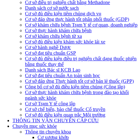
Cơ sở điều trị nghiện chất bằng Methadone
Danh sách cơ sở nước sạch
Cơ sở đủ điều kiện tiêm chủng dịch vụ
Cơ sở đáp ứng thực hành tốt phân phối thuốc (GDP)
Cơ sở khám chữa bệnh Trạm Y tế cơ quan, doanh nghiệp
Cơ sở thực hành khám chữa bệnh
Cơ sở khám chữa bệnh từ xa
Cơ sở đủ điều kiện khám sức khỏe lái xe
Cơ sở hành nghề Dược
Cơ sở đạt tiêu chuẩn GSP
Cơ sở đủ điều kiện điều trị nghiện chất dạng thuốc phiện
bằng thuốc thay thế
Danh sách Bác sĩ KCB Lao
Cơ sở đạt tiêu chuẩn An toàn sinh học
Cơ sở đáp ứng Thực hành tốt cơ sở bán lẻ thuốc (GPP)
Công bố cơ sở đủ điều kiện tiêm chủng (Công lập)
Cơ sở thực hành khám chữa bệnh trong đào tạo khối
ngành sức khỏe
Cơ sở Trạm Y tế công lập
Cơ sở chế biến, bào chế thuốc Cổ truyền
Cơ sở đủ điều kiện quan trắc Môi trường
THÔNG TIN VẬN CHUYỂN CẤP CỨU
Chuyên mục sức khỏe
Thông tin chuyên khoa
Cơ xương khớp