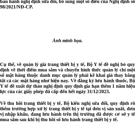
ban hành nghị định sửa đổi, bổ sung một số điều của Nghị định số
98/2021/NĐ-CP.
Ảnh minh họa.
Cụ thể, về quản lý giá trang thiết bị y tế, Bộ Y tế đề nghị bỏ quy
định về thời điểm mua sắm và chuyển hình thức quản lý chỉ một
số mặt hàng thuộc danh mục quản lý phải kê khai giá thay bằng
tất cả các mặt hàng như hiện nay. Về đăng ký lưu hành thuốc, Bộ
Y tế đề xuất dự thảo nghị định quy định gia hạn thêm 1 năm hiệu
lực của các giấy phép đã cấp đến hết ngày 31/12/2023.
Về thu hồi trang thiết bị y tế, Bộ kiến nghị sửa đổi, quy định rõ
thêm trường hợp xử lý trang thiết bị y tế tại đơn vị sản xuất, đơn
vị nhập khẩu, đang lưu hành trên thị trường đã được cơ sở y tế
mua sắm sau khi bị thu hồi số lưu hành trang thiết bị y tế.