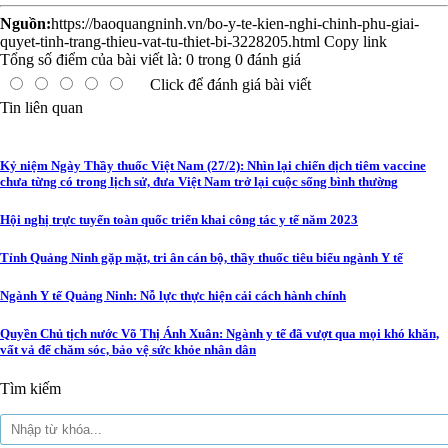
Nguồn:
https://baoquangninh.vn/bo-y-te-kien-nghi-chinh-phu-giai-
quyet-tinh-trang-thieu-vat-tu-thiet-bi-3228205.html
Copy link
Tổng số điểm của bài viết là:
0
trong
0
đánh giá
Click để đánh giá bài viết
Tin liên quan
Kỷ niệm Ngày Thầy thuốc Việt Nam (27/2): Nhìn lại chiến dịch tiêm vaccine
chưa từng có trong lịch sử, đưa Việt Nam trở lại cuộc sống bình thường
Hội nghị trực tuyến toàn quốc triển khai công tác y tế năm 2023
Tỉnh Quảng Ninh gặp mặt, tri ân cán bộ, thầy thuốc tiêu biểu ngành Y tế
Ngành Y tế Quảng Ninh: Nỗ lực thực hiện cải cách hành chính
Quyền Chủ tịch nước Võ Thị Ánh Xuân: Ngành y tế đã vượt qua mọi khó khăn,
vất vả để chăm sóc, bảo vệ sức khỏe nhân dân
Tìm kiếm