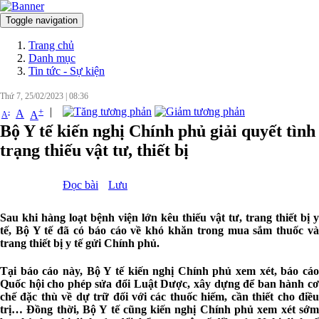
Toggle navigation
Đăng nhập
Trang chủ
Danh mục
Tin tức - Sự kiện
Thứ 7, 25/02/2023
|
08:36
|
+
-
A
A
A
Bộ Y tế kiến nghị Chính phủ giải quyết tình
trạng thiếu vật tư, thiết bị
Đọc bài
Lưu
Sau khi hàng loạt bệnh viện lớn kêu thiếu vật tư, trang thiết bị y
tế, Bộ Y tế đã có báo cáo về khó khăn trong mua sắm thuốc và
trang thiết bị y tế gửi Chính phủ.
Tại báo cáo này, Bộ Y tế kiến nghị Chính phủ xem xét, báo cáo
Quốc hội cho phép sửa đổi Luật Dược, xây dựng để ban hành cơ
chế đặc thù về dự trữ đối với các thuốc hiếm, cần thiết cho điều
trị… Đồng thời, Bộ Y tế cũng kiến nghị Chính phủ xem xét sớm