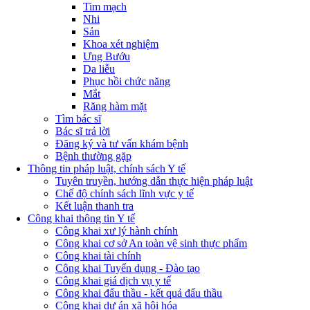
Tim mạch
Nhi
Sản
Khoa xét nghiệm
Ưng Bướu
Da liễu
Phục hồi chức năng
Mắt
Răng hàm mặt
Tìm bác sĩ
Bác sĩ trả lời
Đăng ký và tư vấn khám bệnh
Bệnh thường gặp
Thông tin pháp luật, chính sách Y tế
Tuyên truyền, hướng dẫn thực hiện pháp luật
Chế độ chính sách lĩnh vực y tế
Kết luận thanh tra
Công khai thông tin Y tế
Công khai xư lý hành chính
Công khai cơ sở An toàn vệ sinh thực phẩm
Công khai tài chính
Công khai Tuyển dụng - Đào tạo
Công khai giá dịch vụ y tế
Công khai đấu thầu - kết quả đấu thầu
Công khai dự án xã hội hóa