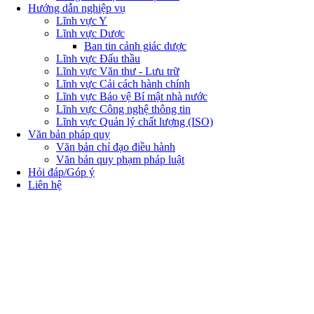
Hướng dẫn nghiệp vụ
Lĩnh vực Y
Lĩnh vực Dược
Ban tin cảnh giác dược
Lĩnh vực Đấu thầu
Lĩnh vực Văn thư - Lưu trữ
Lĩnh vực Cải cách hành chính
Lĩnh vực Bảo vệ Bí mật nhà nước
Lĩnh vực Công nghệ thông tin
Lĩnh vực Quản lý chất lượng (ISO)
Văn bản pháp quy
Văn bản chỉ đạo điều hành
Văn bản quy phạm pháp luật
Hỏi đáp/Góp ý
Liên hệ