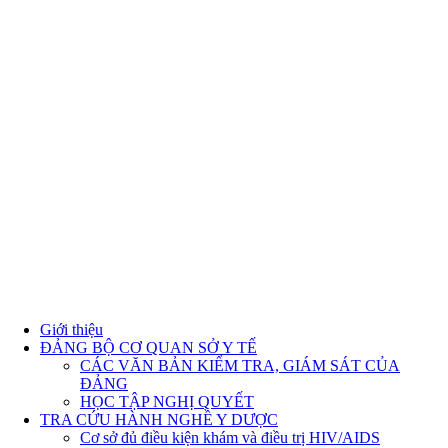
Giới thiệu
ĐẢNG BỘ CƠ QUAN SỞ Y TẾ
CÁC VĂN BẢN KIỂM TRA, GIÁM SÁT CỦA
ĐẢNG
HỌC TẬP NGHỊ QUYẾT
TRA CỨU HÀNH NGHỀ Y DƯỢC
Cơ sở đủ điều kiện khám và điều trị HIV/AIDS