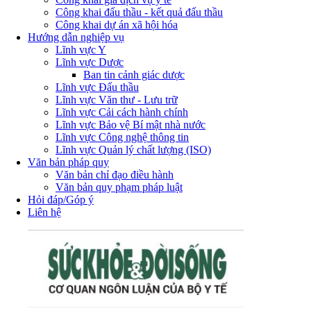
Công khai đấu thầu - kết quả đấu thầu
Công khai dự án xã hội hóa
Hướng dẫn nghiệp vụ
Lĩnh vực Y
Lĩnh vực Dược
Ban tin cảnh giác dược
Lĩnh vực Đấu thầu
Lĩnh vực Văn thư - Lưu trữ
Lĩnh vực Cải cách hành chính
Lĩnh vực Bảo vệ Bí mật nhà nước
Lĩnh vực Công nghệ thông tin
Lĩnh vực Quản lý chất lượng (ISO)
Văn bản pháp quy
Văn bản chỉ đạo điều hành
Văn bản quy phạm pháp luật
Hỏi đáp/Góp ý
Liên hệ