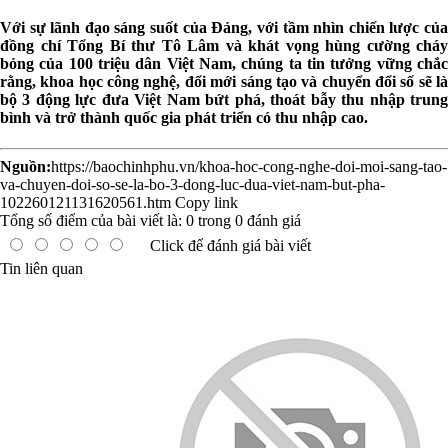
Với sự lãnh đạo sáng suốt của Đảng, với tầm nhìn chiến lược của
đồng chí Tổng Bí thư Tô Lâm và khát vọng hùng cường cháy
bỏng của 100 triệu dân Việt Nam, chúng ta tin tưởng vững chắc
rằng, khoa học công nghệ, đổi mới sáng tạo và chuyển đổi số sẽ là
bộ 3 động lực đưa Việt Nam bứt phá, thoát bẫy thu nhập trung
bình và trở thành quốc gia phát triển có thu nhập cao.
Nguồn:
https://baochinhphu.vn/khoa-hoc-cong-nghe-doi-moi-sang-tao-
va-chuyen-doi-so-se-la-bo-3-dong-luc-dua-viet-nam-but-pha-
102260121131620561.htm
Copy link
Tổng số điểm của bài viết là:
0
trong
0
đánh giá
Click để đánh giá bài viết
Tin liên quan