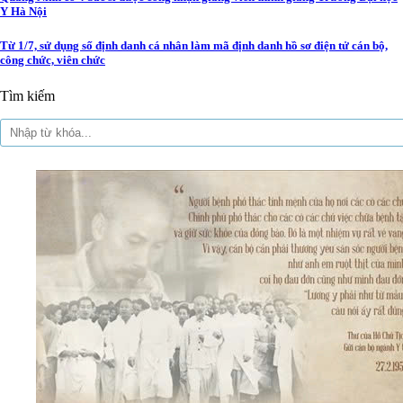
Y Hà Nội
Từ 1/7, sử dụng số định danh cá nhân làm mã định danh hồ sơ điện tử cán bộ,
công chức, viên chức
Tìm kiếm