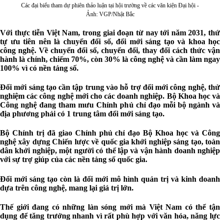
Các đại biểu tham dự phiên thảo luận tại hội trường về các văn kiện Đại hội -
Ảnh: VGP/Nhật Bắc
Với thực tiễn Việt Nam, trong giai đoạn từ nay tới năm 2031, thứ
tự ưu tiên nên là chuyển đổi số, đổi mới sáng tạo và khoa học
công nghệ. Về chuyển đổi số, chuyển đổi, thay đổi cách thức vận
hành là chính, chiếm 70%, còn 30% là công nghệ và cần làm ngay
100% vì có nền tảng số.
Đổi mới sáng tạo cần tập trung vào hỗ trợ đổi mới công nghệ, thử
nghiệm các công nghệ mới cho các doanh nghiệp. Bộ Khoa học và
Công nghệ đang tham mưu Chính phủ chỉ đạo mỗi bộ ngành và
địa phương phải có 1 trung tâm đổi mới sáng tạo.
Bộ Chính trị đã giao Chính phủ chỉ đạo Bộ Khoa học và Công
nghệ xây dựng Chiến lược về quốc gia khởi nghiệp sáng tạo, toàn
dân khởi nghiệp, một người có thể lập và vận hành doanh nghiệp
với sự trợ giúp của các nền tảng số quốc gia.
Đổi mới sáng tạo còn là đổi mới mô hình quản trị và kinh doanh
dựa trên công nghệ, mang lại giá trị lớn.
Thế giới đang có những làn sóng mới mà Việt Nam có thể tận
dụng để tăng trưởng nhanh vì rất phù hợp với văn hóa, năng lực