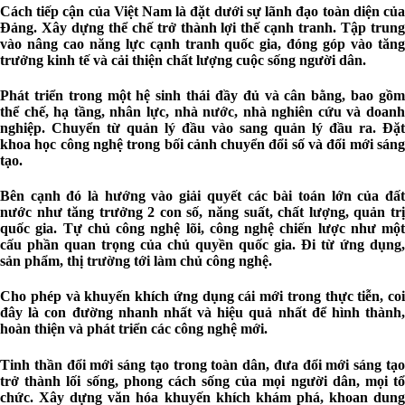
Cách tiếp cận của Việt Nam là đặt dưới sự lãnh đạo toàn diện của
Đảng. Xây dựng thể chế trở thành lợi thế cạnh tranh. Tập trung
vào nâng cao năng lực cạnh tranh quốc gia, đóng góp vào tăng
trưởng kinh tế và cải thiện chất lượng cuộc sống người dân.
Phát triển trong một hệ sinh thái đầy đủ và cân bằng, bao gồm
thể chế, hạ tầng, nhân lực, nhà nước, nhà nghiên cứu và doanh
nghiệp. Chuyển từ quản lý đầu vào sang quản lý đầu ra. Đặt
khoa học công nghệ trong bối cảnh chuyển đổi số và đổi mới sáng
tạo.
Bên cạnh đó là hướng vào giải quyết các bài toán lớn của đất
nước như tăng trưởng 2 con số, năng suất, chất lượng, quản trị
quốc gia. Tự chủ công nghệ lõi, công nghệ chiến lược như một
cấu phần quan trọng của chủ quyền quốc gia. Đi từ ứng dụng,
sản phẩm, thị trường tới làm chủ công nghệ.
Cho phép và khuyến khích ứng dụng cái mới trong thực tiễn, coi
đây là con đường nhanh nhất và hiệu quả nhất để hình thành,
hoàn thiện và phát triển các công nghệ mới.
Tinh thần đổi mới sáng tạo trong toàn dân, đưa đổi mới sáng tạo
trở thành lối sống, phong cách sống của mọi người dân, mọi tổ
chức. Xây dựng văn hóa khuyến khích khám phá, khoan dung