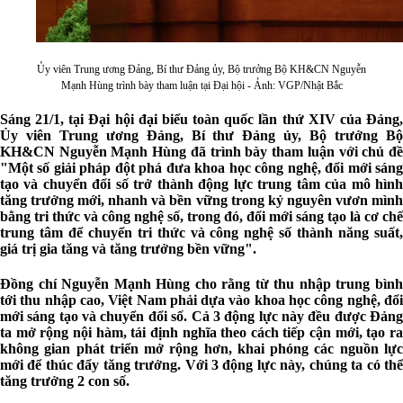
Ủy viên Trung ương Đảng, Bí thư Đảng ủy, Bộ trưởng Bộ KH&CN Nguyễn
Mạnh Hùng trình bày tham luận tại Đại hội - Ảnh: VGP/Nhật Bắc
Sáng 21/1, tại Đại hội đại biểu toàn quốc lần thứ XIV của Đảng,
Ủy viên Trung ương Đảng, Bí thư Đảng ủy, Bộ trưởng Bộ
KH&CN Nguyễn Mạnh Hùng đã trình bày tham luận với chủ đề
"Một số giải pháp đột phá đưa khoa học công nghệ, đổi mới sáng
tạo và chuyển đổi số trở thành động lực trung tâm của mô hình
tăng trưởng mới, nhanh và bền vững trong kỷ nguyên vươn mình
bằng tri thức và công nghệ số, trong đó, đổi mới sáng tạo là cơ chế
trung tâm để chuyển tri thức và công nghệ số thành năng suất,
giá trị gia tăng và tăng trưởng bền vững".
Đồng chí Nguyễn Mạnh Hùng cho rằng từ thu nhập trung bình
tới thu nhập cao, Việt Nam phải dựa vào khoa học công nghệ, đổi
mới sáng tạo và chuyển đổi số. Cả 3 động lực này đều được Đảng
ta mở rộng nội hàm, tái định nghĩa theo cách tiếp cận mới, tạo ra
không gian phát triển mở rộng hơn, khai phóng các nguồn lực
mới để thúc đẩy tăng trưởng. Với 3 động lực này, chúng ta có thể
tăng trưởng 2 con số.