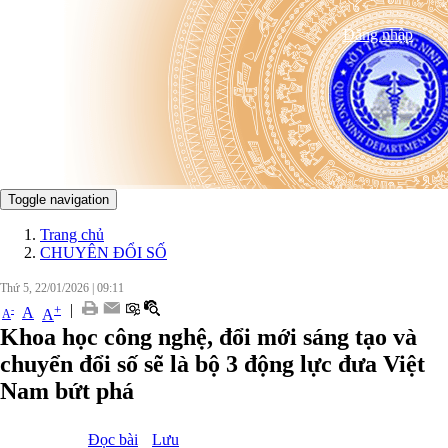
Đăng nhập
Toggle navigation
Trang chủ
CHUYÊN ĐỔI SỐ
Thứ 5, 22/01/2026
|
09:11
|
+
-
A
A
A
Khoa học công nghệ, đổi mới sáng tạo và
chuyển đổi số sẽ là bộ 3 động lực đưa Việt
Nam bứt phá
Đọc bài
Lưu