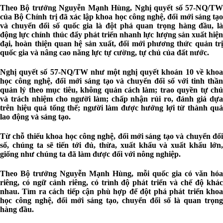
Theo Bộ trưởng Nguyễn Mạnh Hùng, Nghị quyết số 57-NQ/TW
của Bộ Chính trị đã xác lập khoa học công nghệ, đổi mới sáng tạo
và chuyển đổi số quốc gia là đột phá quan trọng hàng đầu, là
động lực chính thúc đẩy phát triển nhanh lực lượng sản xuất hiện
đại, hoàn thiện quan hệ sản xuất, đổi mới phương thức quản trị
quốc gia và nâng cao năng lực tự cường, tự chủ của đất nước.
Nghị quyết số 57-NQ/TW như một nghị quyết khoán 10 về khoa
học công nghệ, đổi mới sáng tạo và chuyển đổi số với tinh thần
quản lý theo mục tiêu, không quản cách làm; trao quyền tự chủ
và trách nhiệm cho người làm; chấp nhận rủi ro, đánh giá dựa
trên hiệu quả tổng thể; người làm được hưởng lợi từ thành quả
lao động và sáng tạo.
Từ chỗ thiếu khoa học công nghệ, đổi mới sáng tạo và chuyển đổi
số, chúng ta sẽ tiến tới đủ, thừa, xuất khẩu và xuất khẩu lớn,
giống như chúng ta đã làm được đối với nông nghiệp.
Theo Bộ trưởng Nguyễn Mạnh Hùng, mỗi quốc gia có văn hóa
riêng, có ngữ cảnh riêng, có trình độ phát triển và chế độ khác
nhau. Tìm ra cách tiếp cận phù hợp để đột phá phát triển khoa
học công nghệ, đổi mới sáng tạo, chuyển đổi số là quan trọng
hàng đầu.