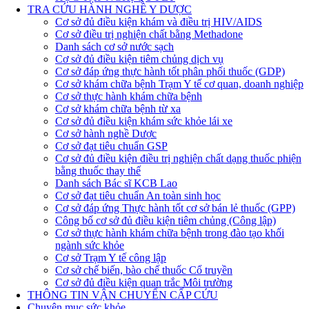
TRA CỨU HÀNH NGHỀ Y DƯỢC
Cơ sở đủ điều kiện khám và điều trị HIV/AIDS
Cơ sở điều trị nghiện chất bằng Methadone
Danh sách cơ sở nước sạch
Cơ sở đủ điều kiện tiêm chủng dịch vụ
Cơ sở đáp ứng thực hành tốt phân phối thuốc (GDP)
Cơ sở khám chữa bệnh Trạm Y tế cơ quan, doanh nghiệp
Cơ sở thực hành khám chữa bệnh
Cơ sở khám chữa bệnh từ xa
Cơ sở đủ điều kiện khám sức khỏe lái xe
Cơ sở hành nghề Dược
Cơ sở đạt tiêu chuẩn GSP
Cơ sở đủ điều kiện điều trị nghiện chất dạng thuốc phiện
bằng thuốc thay thế
Danh sách Bác sĩ KCB Lao
Cơ sở đạt tiêu chuẩn An toàn sinh học
Cơ sở đáp ứng Thực hành tốt cơ sở bán lẻ thuốc (GPP)
Công bố cơ sở đủ điều kiện tiêm chủng (Công lập)
Cơ sở thực hành khám chữa bệnh trong đào tạo khối
ngành sức khỏe
Cơ sở Trạm Y tế công lập
Cơ sở chế biến, bào chế thuốc Cổ truyền
Cơ sở đủ điều kiện quan trắc Môi trường
THÔNG TIN VẬN CHUYỂN CẤP CỨU
Chuyên mục sức khỏe