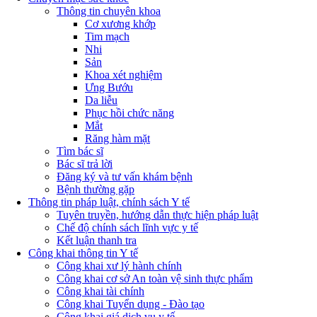
Thông tin chuyên khoa
Cơ xương khớp
Tim mạch
Nhi
Sản
Khoa xét nghiệm
Ưng Bướu
Da liễu
Phục hồi chức năng
Mắt
Răng hàm mặt
Tìm bác sĩ
Bác sĩ trả lời
Đăng ký và tư vấn khám bệnh
Bệnh thường gặp
Thông tin pháp luật, chính sách Y tế
Tuyên truyền, hướng dẫn thực hiện pháp luật
Chế độ chính sách lĩnh vực y tế
Kết luận thanh tra
Công khai thông tin Y tế
Công khai xư lý hành chính
Công khai cơ sở An toàn vệ sinh thực phẩm
Công khai tài chính
Công khai Tuyển dụng - Đào tạo
Công khai giá dịch vụ y tế