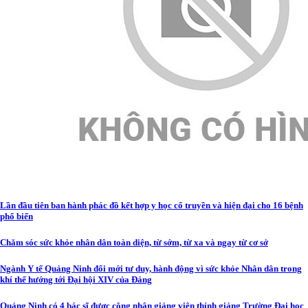
Lần đầu tiên ban hành phác đồ kết hợp y học cổ truyền và hiện đại cho 16 bệnh
phổ biến
Chăm sóc sức khỏe nhân dân toàn diện, từ sớm, từ xa và ngay từ cơ sở
Ngành Y tế Quảng Ninh đổi mới tư duy, hành động vì sức khỏe Nhân dân trong
khí thế hướng tới Đại hội XIV của Đảng
Quảng Ninh có 4 bác sĩ được công nhận giảng viên thỉnh giảng Trường Đại học