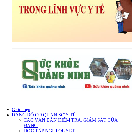
Giới thiệu
ĐẢNG BỘ CƠ QUAN SỞ Y TẾ
CÁC VĂN BẢN KIỂM TRA, GIÁM SÁT CỦA
ĐẢNG
HỌC TẬP NGHỊ QUYẾT