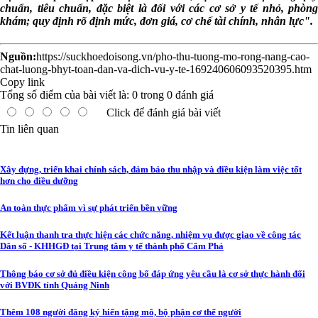
chuẩn, tiêu chuẩn, đặc biệt là đối với các cơ sở y tế nhỏ, phòng
khám; quy định rõ định mức, đơn giá, cơ chế tài chính, nhân lực".
Nguồn:
https://suckhoedoisong.vn/pho-thu-tuong-mo-rong-nang-cao-
chat-luong-bhyt-toan-dan-va-dich-vu-y-te-169240606093520395.htm
Copy link
Tổng số điểm của bài viết là:
0
trong
0
đánh giá
Click để đánh giá bài viết
Tin liên quan
Xây dựng, triển khai chính sách, đảm bảo thu nhập và điều kiện làm việc tốt
hơn cho điều dưỡng
An toàn thực phẩm vì sự phát triển bền vững
Kết luận thanh tra thực hiện các chức năng, nhiệm vụ được giao về công tác
Dân số - KHHGĐ tại Trung tâm y tế thành phố Cẩm Phả
Thông báo cơ sở đủ điều kiện công bố đáp ứng yêu cầu là cơ sở thực hành đối
với BVĐK tỉnh Quảng Ninh
Thêm 108 người đăng ký hiến tặng mô, bộ phận cơ thể người