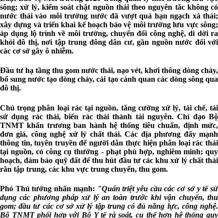
sông; xử lý, kiểm soát chặt nguồn thải theo nguyên tắc không có
nước thải vào môi trường nước đã vượt quá hạn ngạch xả thải;
xây dựng và triển khai kế hoạch bảo vệ môi trường lưu vực sông;
áp dụng lộ trình về môi trường, chuyển đổi công nghệ, di dời ra
khỏi đô thị, nơi tập trung đông dân cư, gần nguồn nước đối với
các cơ sở gây ô nhiễm.
Đầu tư hạ tầng thu gom nước thải, nạo vét, khơi thông dòng chảy,
bổ sung nước tạo dòng chảy, cải tạo cảnh quan các dòng sông qua
đô thị.
Chú trọng phân loại rác tại nguồn, tăng cường xử lý, tái chế, tái
sử dụng rác thải, biến rác thải thành tài nguyên. Chỉ đạo Bộ
TNMT khẩn trương ban hành hệ thống tiêu chuẩn, định mức,
đơn giá, công nghệ xử lý chất thải. Các địa phương đẩy mạnh
thông tin, tuyên truyền để người dân thực hiện phân loại rác thải
tại nguồn, có công cụ thưởng - phạt phù hợp, nghiêm minh; quy
hoạch, đảm bảo quỹ đất để thu hút đầu tư các khu xử lý chất thải
rắn tập trung, các khu vực trung chuyển, thu gom.
Phó Thủ tướng nhấn mạnh:
"Quán triệt yêu cầu các cơ sở y tế s
dụng các phương pháp xử lý an toàn trước khi vận chuyển, thu
gom; đầu tư các cơ sở xử lý tập trung có đủ năng lực, công nghệ.
Bộ TNMT phối hợp với Bộ Y tế rà soát, cụ thể hơn hệ thống quy