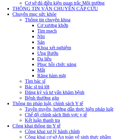
Cơ sở đủ điều kiện quan trắc Môi trường
THÔNG TIN VẬN CHUYỂN CẤP CỨU
Chuyên mục sức khỏe
Thông tin chuyên khoa
Cơ xương khớp
Tim mạch
Nhi
Sản
Khoa xét nghiệm
Ưng Bướu
Da liễu
Phục hồi chức năng
Mắt
Răng hàm mặt
Tìm bác sĩ
Bác sĩ trả lời
Đăng ký và tư vấn khám bệnh
Bệnh thường gặp
Thông tin pháp luật, chính sách Y tế
Tuyên truyền, hướng dẫn thực hiện pháp luật
Chế độ chính sách lĩnh vực y tế
Kết luận thanh tra
Công khai thông tin Y tế
Công khai xư lý hành chính
Công khai cơ sở An toàn vệ sinh thực phẩm