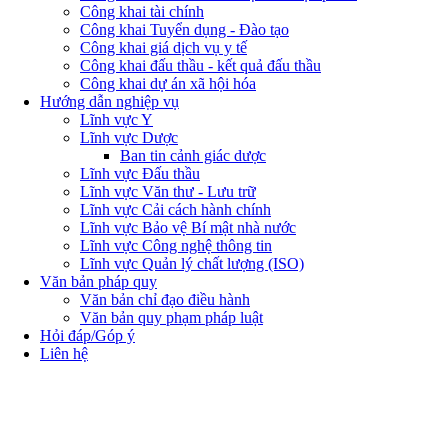
Công khai tài chính
Công khai Tuyển dụng - Đào tạo
Công khai giá dịch vụ y tế
Công khai đấu thầu - kết quả đấu thầu
Công khai dự án xã hội hóa
Hướng dẫn nghiệp vụ
Lĩnh vực Y
Lĩnh vực Dược
Ban tin cảnh giác dược
Lĩnh vực Đấu thầu
Lĩnh vực Văn thư - Lưu trữ
Lĩnh vực Cải cách hành chính
Lĩnh vực Bảo vệ Bí mật nhà nước
Lĩnh vực Công nghệ thông tin
Lĩnh vực Quản lý chất lượng (ISO)
Văn bản pháp quy
Văn bản chỉ đạo điều hành
Văn bản quy phạm pháp luật
Hỏi đáp/Góp ý
Liên hệ