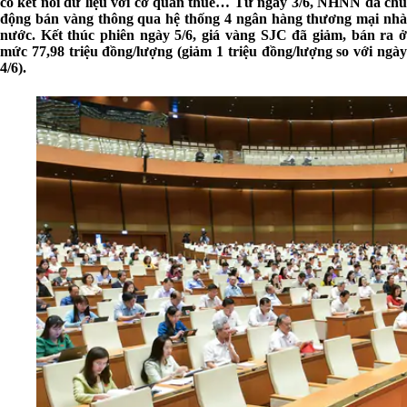
có kết nối dữ liệu với cơ quan thuế… Từ ngày 3/6, NHNN đã chủ
động bán vàng thông qua hệ thống 4 ngân hàng thương mại nhà
nước. Kết thúc phiên ngày 5/6, giá vàng SJC đã giảm, bán ra ở
mức 77,98 triệu đồng/lượng (giảm 1 triệu đồng/lượng so với ngày
4/6).