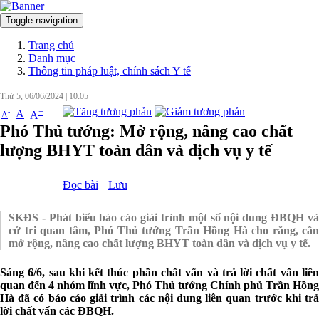
Toggle navigation
Đăng nhập
Trang chủ
Danh mục
Thông tin pháp luật, chính sách Y tế
Thứ 5, 06/06/2024
|
10:05
|
+
-
A
A
A
Phó Thủ tướng: Mở rộng, nâng cao chất
lượng BHYT toàn dân và dịch vụ y tế
Đọc bài
Lưu
SKĐS - Phát biểu báo cáo giải trình một số nội dung ĐBQH và
cử tri quan tâm, Phó Thủ tướng Trần Hồng Hà cho rằng, cần
mở rộng, nâng cao chất lượng BHYT toàn dân và dịch vụ y tế.
Sáng 6/6, sau khi kết thúc phần chất vấn và trả lời chất vấn liên
quan đến 4 nhóm lĩnh vực, Phó Thủ tướng Chính phủ Trần Hồng
Hà đã có báo cáo giải trình các nội dung liên quan trước khi trả
lời chất vấn các ĐBQH.