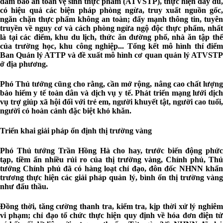
đảm bảo an toàn vệ sinh thực phẩm (ATVSTP), thực hiện đầy đủ,
có hiệu quả các biện pháp phòng ngừa, truy xuất nguồn gốc,
ngăn chặn thực phẩm không an toàn; đẩy mạnh thông tin, tuyên
truyền về nguy cơ và cách phòng ngừa ngộ độc thực phẩm, nhất
là tại các điểm, khu du lịch, thức ăn đường phố, nhà ăn tập thể
của trường học, khu công nghiệp... Tổng kết mô hình thí điểm
Ban Quản lý ATTP và đề xuất mô hình cơ quan quản lý ATVSTP
ở địa phương.
Phó Thủ tướng cũng cho rằng, cần mở rộng, nâng cao chất lượng
bảo hiểm y tế toàn dân và dịch vụ y tế. Phát triển mạng lưới dịch
vụ trợ giúp xã hội đối với trẻ em, người khuyết tật, người cao tuổi,
người có hoàn cảnh đặc biệt khó khăn.
Triển khai giải pháp ổn định thị trường vàng
Phó Thủ tướng Trần Hồng Hà cho hay, trước biến động phức
tạp, tiềm ẩn nhiều rủi ro của thị trường vàng, Chính phủ, Thủ
tướng Chính phủ đã có hàng loạt chỉ đạo, đôn đốc NHNN khẩn
trương thực hiện các giải pháp quản lý, bình ổn thị trường vàng
như đấu thầu.
Đồng thời, tăng cường thanh tra, kiểm tra, kịp thời xử lý nghiêm
vi phạm; chỉ đạo tổ chức thực hiện quy định về hóa đơn điện tử