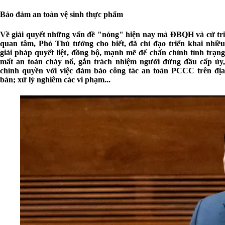
Bảo đảm an toàn vệ sinh thực phẩm
Về giải quyết những vấn đề "nóng" hiện nay mà ĐBQH và cử tri
quan tâm, Phó Thủ tướng cho biết, đã chỉ đạo triển khai nhiều
giải pháp quyết liệt, đồng bộ, mạnh mẽ để chấn chỉnh tình trạng
mất an toàn cháy nổ, gắn trách nhiệm người đứng đầu cấp ủy,
chính quyền với việc đảm bảo công tác an toàn PCCC trên địa
bàn; xử lý nghiêm các vi phạm...