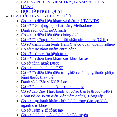
CÁC VĂN BẢN KIỂM TRA, GIÁM SÁT CỦA
ĐẢNG
HỌC TẬP NGHỊ QUYẾT
TRA CỨU HÀNH NGHỀ Y DƯỢC
Cơ sở đủ điều kiện khám và điều trị HIV/AIDS
Cơ sở điều trị nghiện chất bằng Methadone
Danh sách cơ sở nước sạch
Cơ sở đủ điều kiện tiêm chủng dịch vụ
Cơ sở đáp ứng thực hành tốt phân phối thuốc (GDP)
Cơ sở khám chữa bệnh Trạm Y tế cơ quan, doanh nghiệp
Cơ sở thực hành khám chữa bệnh
Cơ sở khám chữa bệnh từ xa
Cơ sở đủ điều kiện khám sức khỏe lái xe
Cơ sở hành nghề Dược
Cơ sở đạt tiêu chuẩn GSP
Cơ sở đủ điều kiện điều trị nghiện chất dạng thuốc phiện
bằng thuốc thay thế
Danh sách Bác sĩ KCB Lao
Cơ sở đạt tiêu chuẩn An toàn sinh học
Cơ sở đáp ứng Thực hành tốt cơ sở bán lẻ thuốc (GPP)
Công bố cơ sở đủ điều kiện tiêm chủng (Công lập)
Cơ sở thực hành khám chữa bệnh trong đào tạo khối
ngành sức khỏe
Cơ sở Trạm Y tế công lập
Cơ sở chế biến, bào chế thuốc Cổ truyền