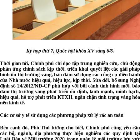
Kỳ họp thứ 7, Quốc hội khóa XV sáng 6/6.
Thời gian tới, Chính phủ chỉ đạo tập trung nghiên cứu, chủ động
phản ứng chính sách kịp thời, triển khai quyết liệt các giải pháp
bình ổn thị trường vàng, bảo đảm sử dụng các công cụ điều hành
của Nhà nước hiệu quả, hiệu lực, kịp thời. Sửa đổi, bổ sung Nghị
định số 24/2012/NĐ-CP phù hợp với bối cảnh tình hình mới, bảo
đảm thị trường vàng phát triển ổn định, lành mạnh, minh bạch,
hiệu quả, hỗ trợ phát triển KTXH, ngăn chặn tình trạng vàng hóa
nền kinh tế.
Các cơ sở y tế sử dụng các phương pháp xử lý rác an toàn
Bên cạnh đó, Phó Thủ tướng cho biết, Chính phủ cũng yêu cầu
các bộ, ngành, địa phương thực hiện nghiêm các quy định tại
Luật Bảo vệ Môi trường 2020 trong quản lý môi trường lưu vực