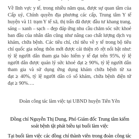
Về lĩnh vực y tế, trong nhiều năm qua, được sự quan tâm của
Cấp uỷ, Chính quyền địa phương các cấp, Trung tâm Y tế
huyện và 11 trạm Y tế xã, thị trấn đã được đầu tư khang trang,
sáng – xanh – sạch – đẹp đáp ứng nhu cầu chăm sóc sức khoẻ
ban đầu của nhân dân cũng như nâng cao chất lượng dịch vụ
khám, chữa bệnh. Các tiêu chí, chỉ tiêu về y tế trong bộ tiêu
chí quốc gia nông thôn mới được cải thiện rõ rệt nổi bật như:
tỷ lệ người dân tham gia bảo hiểm y tế đạt trên 95%, tỷ lệ
người dân được quản lý sức khoẻ đạt
≥
90%, tỷ lệ người dân
tham gia và sử dụng ứng dụng khám chữa bệnh từ xa
đạt
≥
40%, tỷ lệ người dân có sổ khám, chữa bệnh điện tử
đạt
≥
90%….
Đoàn công tác làm việc tại UBND huyện Tiên Yên
Đồng chí Nguyễn Thị Dung, Phó Giám đốc Trung tâm kiểm
soát bệnh tật phát biều tại buổi làm việc
Tại buổi làm việc các đồng chí thành viên trong đoàn công tác