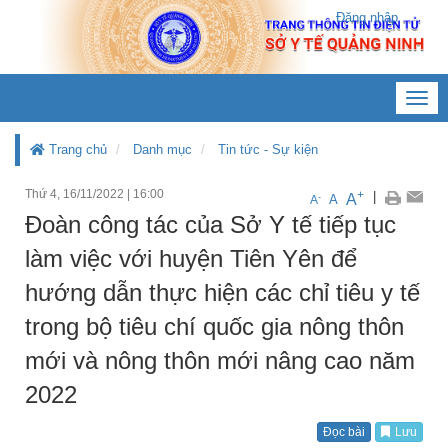
Đăng nhập
Toggl
navig
Trang chủ
Danh mục
Tin tức - Sự kiện
Thứ 4, 16/11/2022
|
16:00
+
|
A
-
A
A
Đoàn công tác của Sở Y tế tiếp tục
làm việc với huyện Tiên Yên để
hướng dẫn thực hiện các chỉ tiêu y tế
trong bộ tiêu chí quốc gia nông thôn
mới và nông thôn mới nâng cao năm
2022
Đọc bài
Lưu