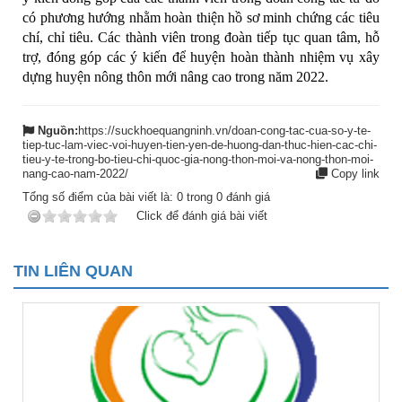
có phương hướng nhằm hoàn thiện hồ sơ minh chứng các tiêu
chí, chỉ tiêu. Các thành viên trong đoàn tiếp tục quan tâm, hỗ
trợ, đóng góp các ý kiến để huyện hoàn thành nhiệm vụ xây
dựng huyện nông thôn mới nâng cao trong năm 2022.
Nguồn:
https://suckhoequangninh.vn/doan-cong-tac-cua-so-y-te-
tiep-tuc-lam-viec-voi-huyen-tien-yen-de-huong-dan-thuc-hien-cac-chi-
tieu-y-te-trong-bo-tieu-chi-quoc-gia-nong-thon-moi-va-nong-thon-moi-
nang-cao-nam-2022/
Copy link
Tổng số điểm của bài viết là:
0
trong
0
đánh giá
Click để đánh giá bài viết
TIN LIÊN QUAN