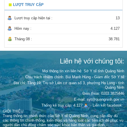
LƯỢT TRUY CẬP
Lượt truy cập hiện tại :
13
Hôm nay :
4.127
Tháng 08 :
38.781
Liên hệ với chúng tôi:
Mọi thông tin xin liên hệ: Sở Y tế tỉnh Quảng Ninh
Chịu trách nhiệm chính:
Bùi Mạnh Hùng - Giám đốc Sở Y tế
Địa chỉ: Tầng 19, Trụ sở Liên cơ quan số 3, phường Hạ Long - tỉnh
Quảng Ninh
Điện thoại: 0203.3825446
E-mail: syt@quangninh.gov.vn
Thống kê truy cập: 4.127
-
Liên kết facebook:
GIỚI THIỆU:
Trang thông tin chính thức của Sở Y tế Quảng Ninh, cung cấp đầy đủ
các thông tin chính thống, kiến thức và hàng loạt các tiện ích để phục vụ
người dân chủ động chăm sóc sức khỏe bản thân và gia đình.