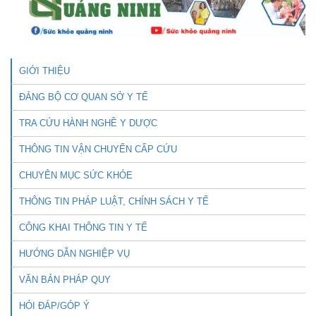
GIỚI THIỆU
ĐẢNG BỘ CƠ QUAN SỞ Y TẾ
TRA CỨU HÀNH NGHỀ Y DƯỢC
THÔNG TIN VẬN CHUYỂN CẤP CỨU
CHUYÊN MỤC SỨC KHỎE
THÔNG TIN PHÁP LUẬT, CHÍNH SÁCH Y TẾ
CÔNG KHAI THÔNG TIN Y TẾ
HƯỚNG DẪN NGHIỆP VỤ
VĂN BẢN PHÁP QUY
HỎI ĐÁP/GÓP Ý